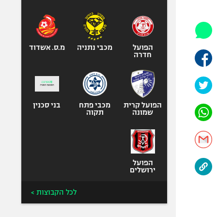
היאבקות WWE
אופניים
ספורט מוטורי
כדורמים
הפועל
מכבי נתניה
מ.ס. אשדוד
חדרה
פוטבול אמריקאי NFL
בייסבול MLB
ספורט אתגרי
ואקסטרים
הפועל קרית
מכבי פתח
בני סכנין
שמונה
תקוה
אומנויות לחימה
גיימינג E-Sports
הפועל
ירושלים
לכל הקבוצות >