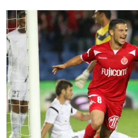
ל אביב
ליגה טורקית
תל אביב
ליגה סינית
חיפה
ליגה ברזילאית
באר שבע
ליגות נוספות
תניה
דה