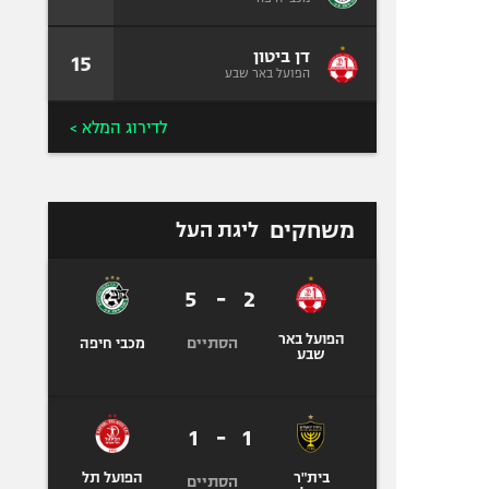
דן ביטון
15
הפועל באר שבע
לדירוג המלא >
משחקים
ליגת העל
5
-
2
הפועל באר
הסתיים
מכבי חיפה
שבע
1
-
1
בית"ר
הפועל תל
הסתיים