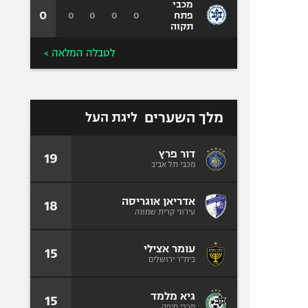
מכבי
0
0
0
0
0
פתח
תקוה
לטבלה המלאה >
מלך השערים
ליגת העל
דור פרץ
19
מכבי תל אביב
אדריאן אוגריסה
18
עירוני קרית שמונה
עומר אצילי
15
בית"ר ירושלים
גיא מלמד
15
מכבי חיפה