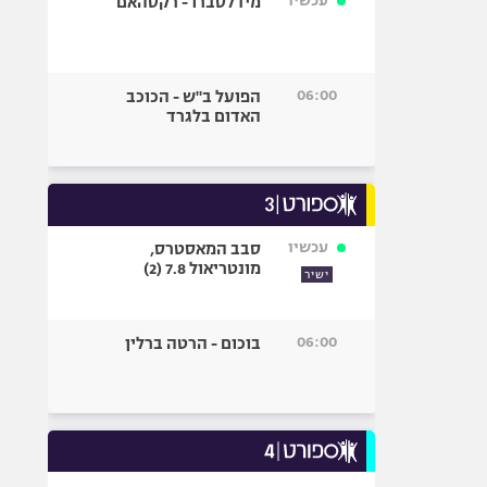
עכשיו
מידלסברו - רקסהאם
06:00
הפועל ב"ש - הכוכב
האדום בלגרד
עכשיו
סבב המאסטרס,
מונטריאול 7.8 (2)
ישיר
06:00
בוכום - הרטה ברלין