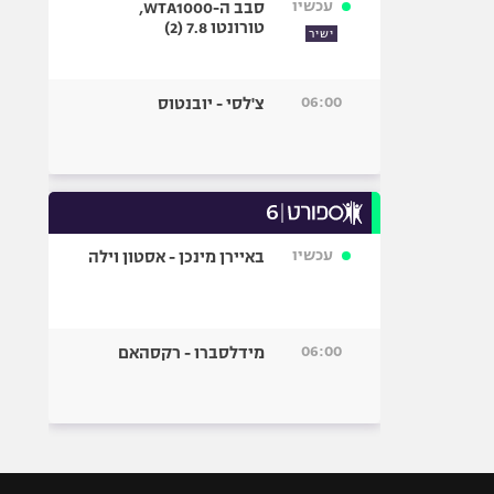
עכשיו
סבב ה-WTA1000,
טורונטו 7.8 (2)
ישיר
06:00
צ'לסי - יובנטוס
עכשיו
באיירן מינכן - אסטון וילה
06:00
מידלסברו - רקסהאם