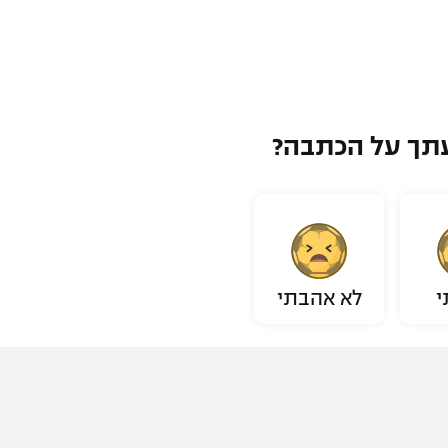
תך על הכתבה?
י
לא אהבתי