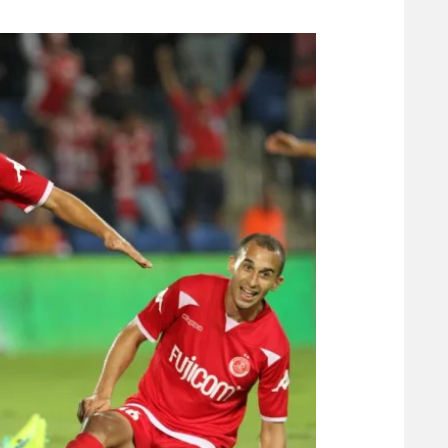
משתתפים וזוכים בפרסים
מכבי ת
הפועל 
תקנון משתתפים וזוכים בפרסים
הפועל 
תקנון עבור פעילות אלקטרה
הפועל 
תקנון עבור פעילות ספורט 1 – "מרלן"
מכבי נ
טניס
בני יהו
גיימינג E-Sports
תנאי שימוש
מדיניות פרטיות
תקנון פעילות ספורט 1
רשיון להקרנה פומבית לבית עסק
הצטרפות לחבילת הערוצים
לוח דרושים – ג'ובנט
תגיות