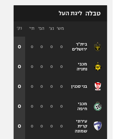
טבלה
ליגת העל
מש׳
נצ׳
הפ׳
תי׳
נק׳
בית"ר
0
0
0
0
0
ירושלים
מכבי
0
0
0
0
0
נתניה
0
0
0
0
0
בני סכנין
מכבי
0
0
0
0
0
חיפה
עירוני
0
0
0
0
0
קרית
שמונה