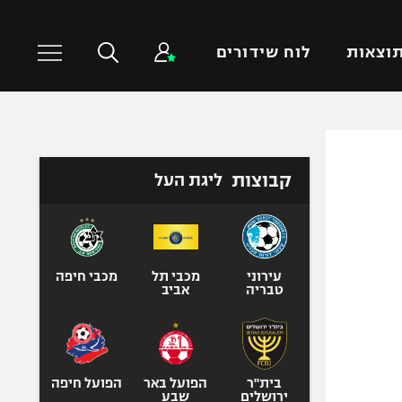
וצאות
לוח שידורים
כדורסל עולמי
ענפים נוספים
קבוצות
ליגת העל
NBA
טניס
יורוליג
כדוריד
יורוקאפ
כדורעף
שחייה
עירוני
מכבי תל
מכבי חיפה
טבריה
אביב
ג'ודו
אגרוף
ספורט אולימפי
UFC
בית"ר
הפועל באר
הפועל חיפה
ירושלים
שבע