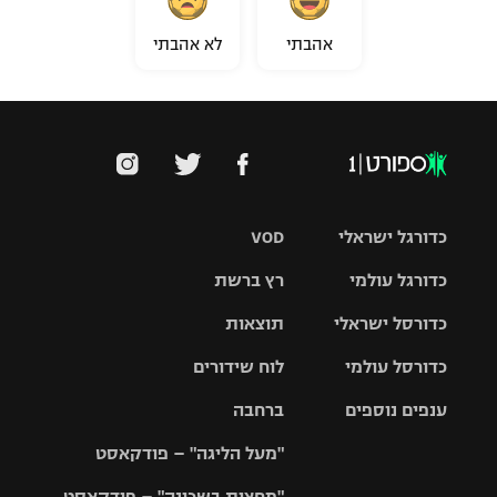
אהבתי
לא אהבתי
כדורגל ישראלי
VOD
כדורגל עולמי
רץ ברשת
ליגת העל
כדורסל ישראלי
תוצאות
ליגת
ליגה לאומית
האלופות
כדורסל עולמי
לוח שידורים
ליגת ווינר
סל
גביע הטוטו
ענפים נוספים
ברחבה
ליגה
NBA
אירופית
"מעל הליגה" – פודקאסט
ליגה לאומית
ליגיונרים
טניס
יורוליג
ליגה אנגלית
"מחצית בשכונה" – פודקאסט