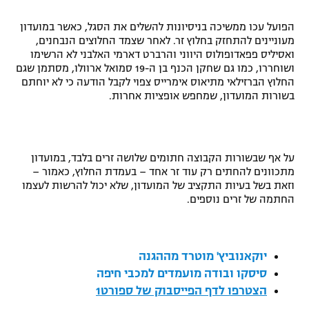
"מחצית בשכונה" – פודקאסט
הפועל עכו ממשיכה בניסיונות להשלים את הסגל, כאשר במועדון
אופניים
מעוניינים להתחזק בחלוץ זר. לאחר שצמד החלוצים הנבחנים,
ואסיליס פפאדופולוס היווני והרברט דארמי האלבני לא הרשימו
ספורט מוטורי
משתתפים וזוכים בפרסים
ושוחררו, כמו גם שחקן הכנף בן ה-19 סמואל ארוולו, מסתמן שגם
החלוץ הברזילאי מתיאוס אימרייס צפוי לקבל הודעה כי לא יוחתם
כדורמים
בשורות המועדון, שמחפש אופציות אחרות.
תקנון משתתפים וזוכים בפרסים
טניס
פוטבול אמריקאי NFL
תקנון עבור פעילות אלקטרה
גיימינג E-Sports
על אף שבשורות הקבוצה חתומים שלושה זרים בלבד, במועדון
בייסבול MLB
תקנון עבור פעילות ספורט 1 – "מרלן"
מתכוונים להחתים רק עוד זר אחד – בעמדת החלוץ, כאמור –
וזאת בשל בעיות התקציב של המועדון, שלא יכול להרשות לעצמו
ספורט אתגרי ואקסטרים
החתמה של זרים נוספים.
תנאי שימוש
אומנויות לחימה
מדיניות פרטיות
יוקאנוביץ' מוטרד מההגנה
גיימינג E-Sports
סיסקו ובודה מועמדים למכבי חיפה
הצטרפו לדף הפייסבוק של ספורט1
תקנון פעילות ספורט 1