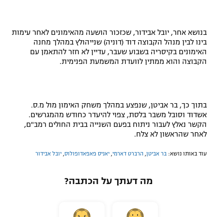
רשיון להקרנה פומבית לבית עסק
בנושא אחר, יובל אבידור, שכזכור הושעה מהאימונים לאחר עימות
הצטרפות לחבילת הערוצים
בינו לבין מנהל הקבוצה דוד (דוניה) שנייהולץ במהלך מחנה
האימונים בקיסריה בשבוע שעבר, עדיין לא חזר להתאמן עם
לוח דרושים – ג'ובנט
הקבוצה והוא ממתין לוועדת המשמעת הפנימית.
תגיות
המגזין
בתוך כך, בר אביטן, שנפצע במהלך משחק האימון מול מ.ס.
אשדוד וסובל משבר בלסת, צפוי להיעדר כחודש מהמגרשים.
הקשר נאלץ לעבור ניתוח בפעם השנייה בבית החולים רמב"ם,
לאחר שהראשון לא צלח.
עוד באותו נושא:
בר אביטן
,
הרברט דארמי
,
יאניס פאפאדופולוס
,
יובל אבידור
מה דעתך על הכתבה?