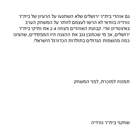
"מחצית בשכונה" – פודקאסט
אופניים
גם אוהדי בית"ר ירושלים שלא השתגעו על הרעיון של בית"ר
נורדיה בוודאי לא הרשו לעצמם לוותר על המשחק הערב
ספורט מוטורי
משתתפים וזוכים בפרסים
באיצטדיון טדי. קבוצת האוהדים ניצחה 2:4 את ותיקי בית"ר
ירושלים, אך מי שכמובן גנב את ההצגה היו המפסידים, שהציגו
כמה מהשמות הגדולים בתולדות הכדורגל הישראלי.
כדורמים
תקנון משתתפים וזוכים בפרסים
טניס
פוטבול אמריקאי NFL
תקנון עבור פעילות אלקטרה
גיימינג E-Sports
בייסבול MLB
תקנון עבור פעילות ספורט 1 – "מרלן"
תמונה למזכרת, לפני המשחק
ספורט אתגרי ואקסטרים
תנאי שימוש
אומנויות לחימה
מדיניות פרטיות
גיימינג E-Sports
שחקני בית"ר נורדיה
תקנון פעילות ספורט 1