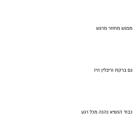
רשיון להקרנה פומבית לבית עסק
הצטרפות לחבילת הערוצים
מפגש מחזור מרגש
לוח דרושים – ג'ובנט
תגיות
המגזין
גם ברקת וריבלין היו
כבוד הנשיא נהנה מכל רגע