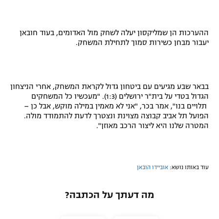
רשיון להקרנה פומבית לבית עסק
ההערכות הן שמליקסון יעלה לשחק מול האדומים, בעוד חובאן
הצטרפות לחבילת הערוצים
יעבור מבחן כשירות סמוך לתחילת המשחק.
לוח דרושים – ג'ובנט
תגיות
בבאר שבע מגיעים עם ביטחון גדול לקראת המשחק, אחרי הניצחון
הגדול בטדי על בית"ר ירושלים (1:3). "מעכשיו כל המשחקים
המגזין
תלויים בנו", אמר בכר, "אני לא מאמין במילה מוקש, אבל כן –
הפועל תל אביב קבוצה מצוינת ונצטרך לדעת להתמודד מולה.
המטרה שלנו היא ליצור הרכב מאוזן".
עוד באותו נושא:
אוביידו הובאן
מה דעתך על הכתבה?