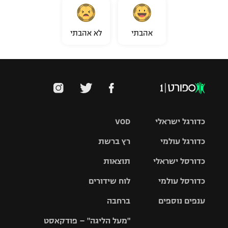
אהבתי
לא אהבתי
כדורגל ישראלי
VOD
כדורגל עולמי
רץ ברשת
ליגת העל
כדורסל ישראלי
תוצאות
ליגת
ליגה לאומית
האלופות
כדורסל עולמי
לוח שידורים
ליגת ווינר
סל
גביע הטוטו
ענפים נוספים
ברחבה
ליגה
NBA
אירופית
"מעל הליגה" – פודקאסט
ליגה לאומית
ליגיונרים