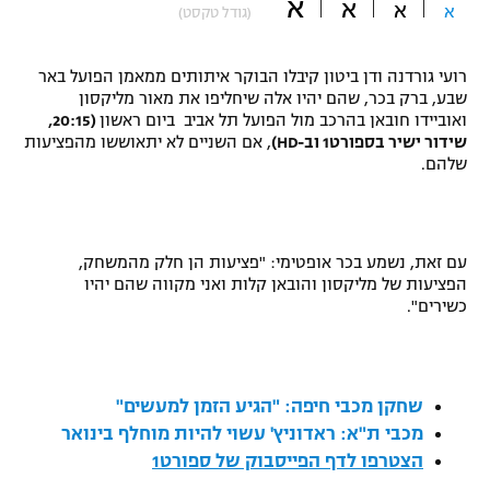
א
א
א
א
(גודל טקסט)
"מחצית בשכונה" – פודקאסט
אופניים
רועי גורדנה ודן ביטון קיבלו הבוקר איתותים ממאמן הפועל באר
ספורט מוטורי
שבע, ברק בכר, שהם יהיו אלה שיחליפו את מאור מליקסון
משתתפים וזוכים בפרסים
ואוביידו חובאן בהרכב מול הפועל תל אביב ביום ראשון
(20:15,
שידור ישיר בספורט1 וב-
HD
)
, אם השניים לא יתאוששו מהפציעות
כדורמים
שלהם.
תקנון משתתפים וזוכים בפרסים
טניס
פוטבול אמריקאי NFL
תקנון עבור פעילות אלקטרה
גיימינג E-Sports
בייסבול MLB
עם זאת, נשמע בכר אופטימי: "פציעות הן חלק מהמשחק,
תקנון עבור פעילות ספורט 1 – "מרלן"
הפציעות של מליקסון והובאן קלות ואני מקווה שהם יהיו
כשירים".
ספורט אתגרי ואקסטרים
תנאי שימוש
אומנויות לחימה
מדיניות פרטיות
שחקן מכבי חיפה: "הגיע הזמן למעשים"
גיימינג E-Sports
מכבי ת"א: ראדוניץ' עשוי להיות מוחלף בינואר
הצטרפו לדף הפייסבוק של ספורט1
תקנון פעילות ספורט 1