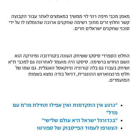
"מחצית בשכונה" – פודקאסט
אופניים
מאמן מכבי חיפה רוני לוי ממשיך במאמצים לאתר עבור הקבוצה
קשר וחלוץ זרים מתוך רשימה שחקנים ארוכה שהומלצו לו על ידי
ספורט מוטורי
משתתפים וזוכים בפרסים
סוכני שחקנים ישראלים וזרים.
כדורמים
תקנון משתתפים וזוכים בפרסים
טניס
החלוץ הספרדי סיסקו ששיחק העונה בקורדובה ומיורקה הוא
פוטבול אמריקאי NFL
תקנון עבור פעילות אלקטרה
השם החדש ברשימה. סיסקו היה מועמד לאחרונה גם למכבי ת"א
ושיחק בעברו גם בלה קורוניה וניוקאסל האנגלית. גם שמו של
גיימינג E-Sports
בייסבול MLB
חלוץ פרנצווארוש ההונגרית, דניאל בודה נמצא בשמות
תקנון עבור פעילות ספורט 1 – "מרלן"
המועמדים.
ספורט אתגרי ואקסטרים
תנאי שימוש
אומנויות לחימה
"כרגע אין התקדמות ואין אפילו תחילת מו"מ עם
מדיניות פרטיות
מדל"
גיימינג E-Sports
"בכדורגל ישראל היא עולם שלישי"
הצטרפו לעמוד הפייסבוק של ספורט1
תקנון פעילות ספורט 1