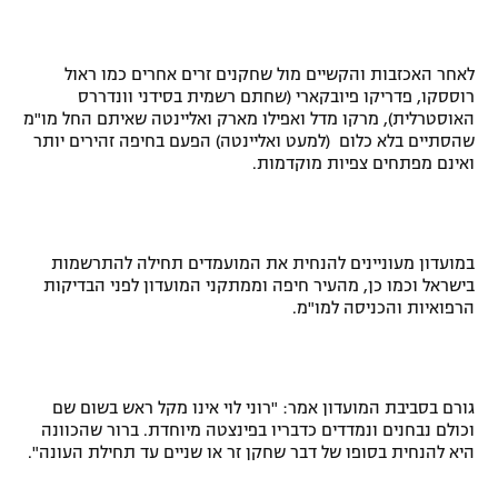
רשיון להקרנה פומבית לבית עסק
לאחר האכזבות והקשיים מול שחקנים זרים אחרים כמו ראול
הצטרפות לחבילת הערוצים
רוססקו, פדריקו פיובקארי (שחתם רשמית בסידני וונדררס
האוסטרלית), מרקו מדל ואפילו מארק ואליינטה שאיתם החל מו"מ
לוח דרושים – ג'ובנט
שהסתיים בלא כלום (למעט ואליינטה) הפעם בחיפה זהירים יותר
ואינם מפתחים צפיות מוקדמות.
תגיות
המגזין
במועדון מעוניינים להנחית את המועמדים תחילה להתרשמות
בישראל וכמו כן, מהעיר חיפה וממתקני המועדון לפני הבדיקות
הרפואיות והכניסה למו"מ.
גורם בסביבת המועדון אמר: "רוני לוי אינו מקל ראש בשום שם
וכולם נבחנים ונמדדים כדבריו בפינצטה מיוחדת. ברור שהכוונה
היא להנחית בסופו של דבר שחקן זר או שניים עד תחילת העונה".