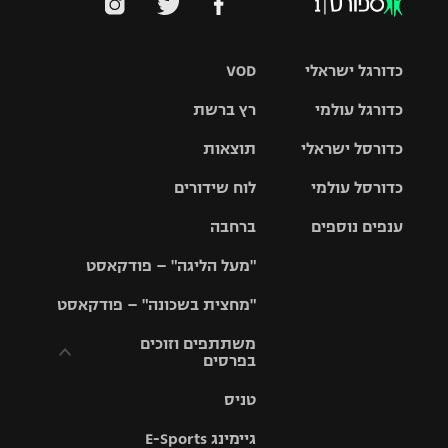
כדורגל ישראלי
VOD
כדורגל עולמי
רץ ברשת
ליגת העל
כדורסל ישראלי
תוצאות
ליגת
ליגה לאומית
האלופות
כדורסל עולמי
לוח שידורים
ליגת ווינר
סל
גביע הטוטו
ענפים נוספים
ברחבה
ליגה
NBA
אירופית
"מעל הליגה" – פודקאסט
ליגה לאומית
ליגיונרים
טניס
יורוליג
ליגה אנגלית
"מחצית בשכונה" – פודקאסט
כדורסל נשים
גביע המדינה
כדוריד
יורוקאפ
ליגה גרמנית
משתתפים וזוכים
בפרסים
מכבי תל
נבחרת
כדורעף
אביב
ישראל
ליגה
טניס
ספרדית
תקנון משתתפים
שחייה
הפועל חולון
מכבי חיפה
וזוכים בפרסים
גיימינג E-Sports