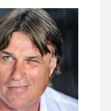
משתתפים וזוכים בפרסים
מכבי ת
הפועל 
תקנון משתתפים וזוכים בפרסים
הפועל 
תקנון עבור פעילות אלקטרה
הפועל 
תקנון עבור פעילות ספורט 1 – "מרלן"
מכבי נ
טניס
בני יהו
גיימינג E-Sports
תנאי שימוש
מדיניות פרטיות
תקנון פעילות ספורט 1
רשיון להקרנה פומבית לבית עסק
הצטרפות לחבילת הערוצים
לוח דרושים – ג'ובנט
תגיות