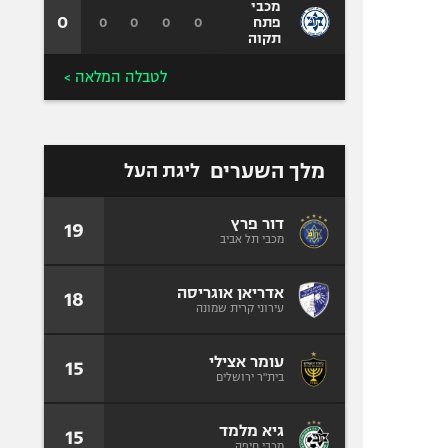
מכבי
0
0
0
0
0
פתח
תקוה
לטבלה המלאה >
מלך השערים
ליגת העל
דור פרץ
19
מכבי תל אביב
אדריאן אוגריסה
18
עירוני קרית שמונה
עומר אצילי
15
בית"ר ירושלים
גיא מלמד
15
מכבי חיפה