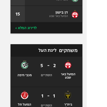
דן ביטון
15
הפועל באר שבע
לדירוג המלא >
משחקים
ליגת העל
5
-
2
הפועל באר
הסתיים
מכבי חיפה
שבע
1
-
1
בית"ר
הפועל תל
הסתיים