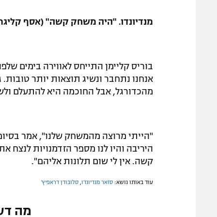
מנדיונדו. "היה משחק קשה" (אסף קליגר)
בוריס קליימן התייחס לאווירה בימים שלפ
אנחנו נתחבר ונשיג תוצאות יותר טובות. ג
מהכדורגל, אבל החוכמה היא להתעלם ול
"הייתי מרוצה מהמשחק שלנו", אמר בסיום ס
היריבה והיו לנו מספר הזדמנויות לנצח א
קשה. אין לי שום תלונות אליהם".
עוד באותו נושא:
סזאר מנדיונדו
,
סלובודן דראפיץ'
מה דע