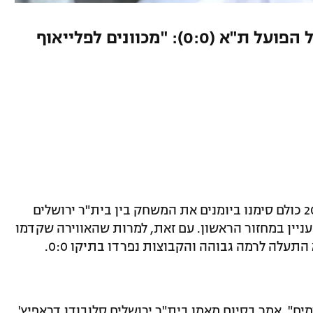
מאמן בית"ר בסיום המשחק מול הפועל ת"א (0:0): "מכוונים לפלייאוף
לאחר פרסום לוח המשחקים לעונת 2015/16 כולם סימנו ביומנים את המשחק בין בית"ר ירושלים
ניין במחזור הראשון. עם זאת, למרות שהאווירה שקדמו
עלה לרמה גבוהה והקבוצות נפרדו בתיקו 0:0.
ם", אמר בסיום מאמן בית"ר ירושלים סלובודן דראפיץ',