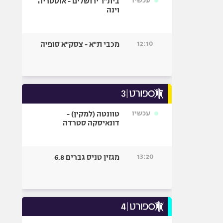
עכשיו
בית"ר ירושלים - אוסטריה
וינה
12:10
מכבי ת"א - צסק"א סופיה
עכשיו
טוונטה (למקין) -
דונאיסקה סטרדה
13:20
מגזין טניס גברים 6.8