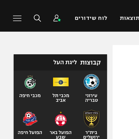
וצאות
לוח שידורים
כדורסל עולמי
ענפים נוספים
קבוצות
ליגת העל
NBA
טניס
יורוליג
כדוריד
יורוקאפ
כדורעף
שחייה
עירוני
מכבי תל
מכבי חיפה
טבריה
אביב
ג'ודו
אגרוף
ספורט אולימפי
UFC
בית"ר
הפועל באר
הפועל חיפה
ירושלים
שבע