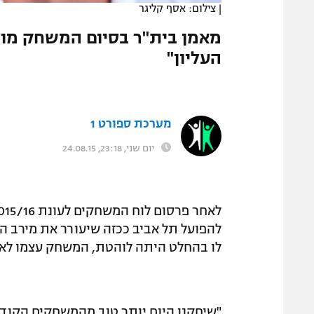
|
צילום: אסף קליגר
המגזין
העליון"
מערכת ספורט 1
יום שני, 23:18, 24.08.15
להפועל תל אביב ככזה שיעורר את מירב הע
לו בהחלט היתה לוהטת, המשחק עצמו לא הת
"שיחקנו היום יותר טוב מהמשחקים הקודמי