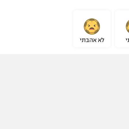
י
לא אהבתי