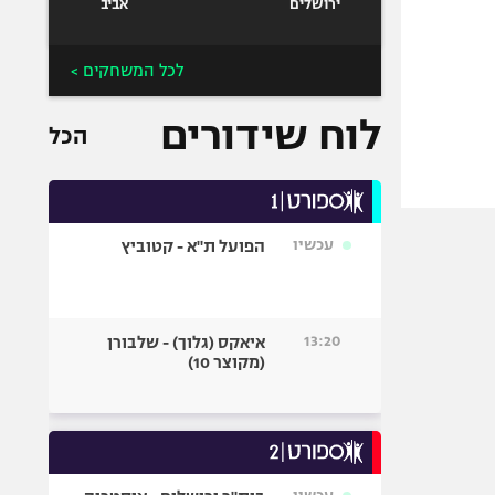
ירושלים
אביב
לכל המשחקים >
לוח שידורים
הכל
עכשיו
הפועל ת"א - קטוביץ
13:20
איאקס (גלוך) - שלבורן
(מקוצר 10)