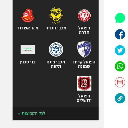
היאבקות WWE
אופניים
ספורט מוטורי
כדורמים
הפועל
מכבי נתניה
מ.ס. אשדוד
חדרה
פוטבול אמריקאי NFL
בייסבול MLB
ספורט אתגרי
ואקסטרים
הפועל קרית
מכבי פתח
בני סכנין
שמונה
תקוה
אומנויות לחימה
גיימינג E-Sports
הפועל
ירושלים
לכל הקבוצות >