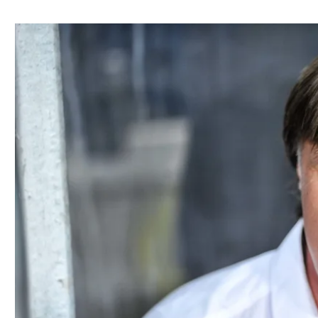
ל אביב
ליגה טורקית
תל אביב
ליגה סינית
חיפה
ליגה ברזילאית
באר שבע
ליגות נוספות
תניה
דה