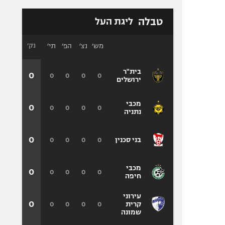
טבלה
ליגת העל
מש׳
נצ׳
הפ׳
תי׳
נק׳
בית"ר
0
0
0
0
0
ירושלים
מכבי
0
0
0
0
0
נתניה
0
0
0
0
0
בני סכנין
מכבי
0
0
0
0
0
חיפה
עירוני
0
0
0
0
0
קרית
שמונה