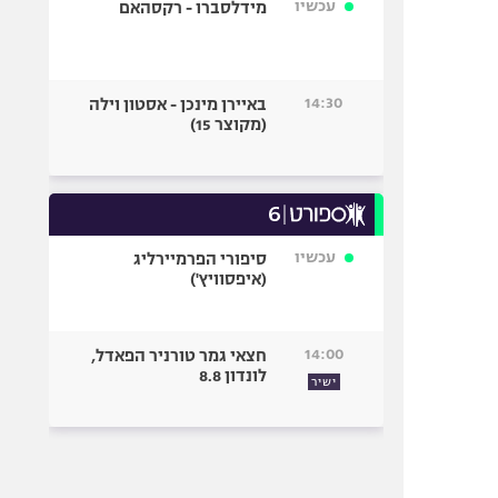
עכשיו
מידלסברו - רקסהאם
14:30
באיירן מינכן - אסטון וילה
(מקוצר 15)
עכשיו
סיפורי הפרמיירליג
(איפסוויץ')
14:00
חצאי גמר טורניר הפאדל,
לונדון 8.8
ישיר