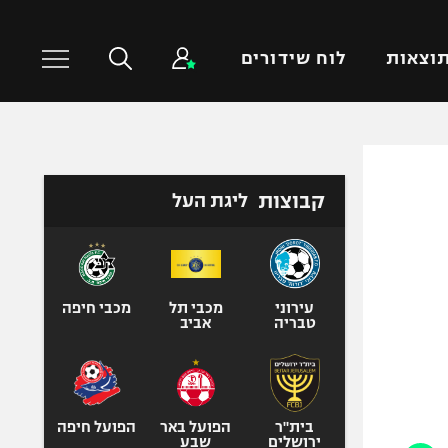
וצאות
לוח שידורים
כדורסל עולמי
ענפים נוספים
קבוצות
ליגת העל
NBA
טניס
יורוליג
כדוריד
יורוקאפ
כדורעף
שחייה
עירוני
מכבי תל
מכבי חיפה
טבריה
אביב
ג'ודו
אגרוף
ספורט אולימפי
UFC
בית"ר
הפועל באר
הפועל חיפה
ירושלים
שבע