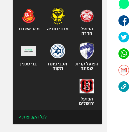
היאבקות WWE
אופניים
ספורט מוטורי
כדורמים
הפועל
מכבי נתניה
מ.ס. אשדוד
חדרה
פוטבול אמריקאי NFL
בייסבול MLB
ספורט אתגרי
ואקסטרים
הפועל קרית
מכבי פתח
בני סכנין
שמונה
תקוה
אומנויות לחימה
גיימינג E-Sports
הפועל
ירושלים
לכל הקבוצות >