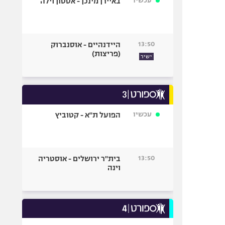
עכשיו
באיירן מינכן - אסטון וילה
13:50
היידנהיים - אוסנברוק
(פריצות)
ישיר
עכשיו
הפועל ת"א - קטוביץ
13:50
בית"ר ירושלים - אוסטריה
וינה