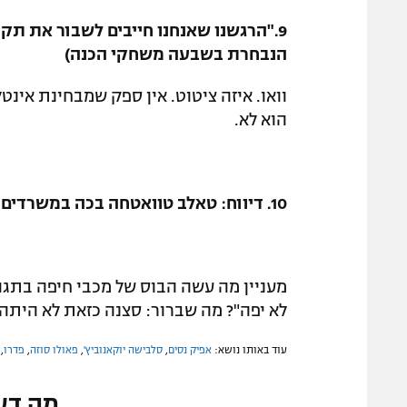
9."הרגשנו שאנחנו חייבים לשבור את תק
הנבחרת בשבעה משחקי הכנה)
וואו. איזה ציטוט. אין ספק שמבחינת אינטל
הוא לא.
10. דיווח: טאלב טוואטחה בכה במשרדים של יעקב שחר אחרי שקיבל סירוב לעבור לפיורנטינה.
מעניין מה עשה הבוס של מכבי חיפה בתגוב
לא יפה"? מה שברור: סצנה כזאת לא הית
עוד באותו נושא:
אפיק נסים
,
סלבישה יוקאנוביץ'
,
פאולו סוזה
,
פדרו
,
מה דע