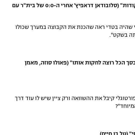
5."אם לא כבשנו, לא מגיעות לנו שלוש נקודות" (סלובודאן דראפיץ' אחרי ה-0:0 של בית"ר עם
י שהיה בטדי ראה שהכנת את הקבוצה במערך שכולו
תה בשקט".
 בסך הכל רוצה לחקות אותו" (פאולו סוזה, מאמן
ורטוגלי קיבל את ההשוואה ורק ציין שיש לו עוד דרך
מיוחד"?