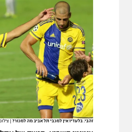
משתתפים וזוכים בפרסים
מכבי ת
הפועל 
תקנון משתתפים וזוכים בפרסים
הפועל 
תקנון עבור פעילות אלקטרה
הפועל 
תקנון עבור פעילות ספורט 1 – "מרלן"
מכבי נ
טניס
בני יהו
גיימינג E-Sports
תנאי שימוש
מדיניות פרטיות
תקנון פעילות ספורט 1
רשיון להקרנה פומבית לבית עסק
הצטרפות לחבילת הערוצים
לוח דרושים – ג'ובנט
זהבי. בלעדיו אין למכבי תל אביב מה למכור?
|
צילום
תגיות