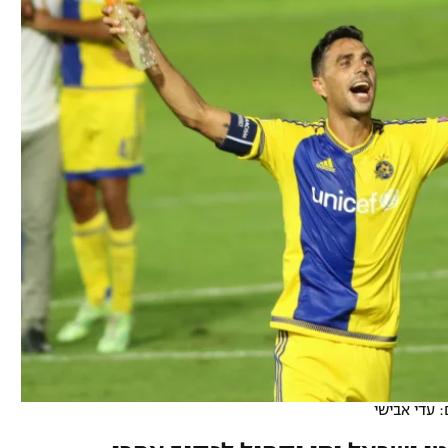
ל אביב
ליגה טורקית
תל אביב
ליגה סינית
חיפה
ליגה ברזילאית
באר שבע
ליגות נוספות
תניה
דה
: עדי אבישי