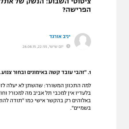
ציטוטי השבוע: הנשק של אתלטי
המגזין
הפרישה?
יניב אורגד
יום שישי, 22:55, 28.08.15
1. "זהבי עובד קשה באימונים ובחור צנוע. רק שאלוהים ישמור לנו עליו". (ברק יצחקי)
למה התכוון המשורר: שהשתן לא יעלה לזהב
בלעדיו אין למכבי תל אביב מה למכור? וח
באלוהים רק בהקשר אישי כמו "תודה להוא 
בשמיים".