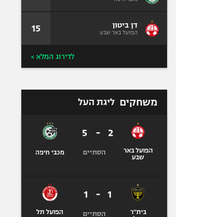
דן ביטון
15
הפועל באר שבע
לדירוג המלא >
משחקים
ליגת העל
5
-
2
הפועל באר
הסתיים
מכבי חיפה
שבע
1
-
1
בית"ר
הפועל תל
הסתיים