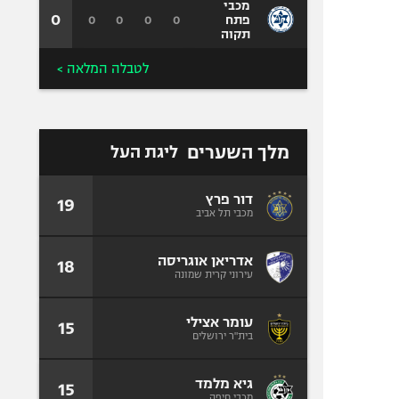
מכבי
0
0
0
0
0
פתח
תקוה
לטבלה המלאה >
מלך השערים
ליגת העל
דור פרץ
19
מכבי תל אביב
אדריאן אוגריסה
18
עירוני קרית שמונה
עומר אצילי
15
בית"ר ירושלים
גיא מלמד
15
מכבי חיפה