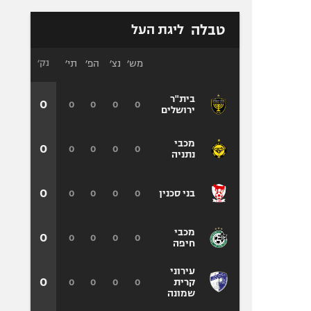
טבלה
ליגת העל
מש׳
נצ׳
הפ׳
תי׳
נק׳
בית"ר
0
0
0
0
0
ירושלים
מכבי
0
0
0
0
0
נתניה
0
0
0
0
0
בני סכנין
מכבי
0
0
0
0
0
חיפה
עירוני
0
0
0
0
0
קרית
שמונה