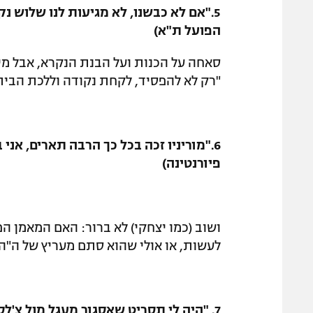
הפועל ת"א)
סאחה על הכנות ועל הבנת הנקרא, אבל מ
"רק לא להפסיד, לקחת נקודה וללכת הבי
6."מוריניו זכה בכל כך הרבה תארים, אני
פיורנטינה)
ושוב (כמו יצחקי) לא ברור: האם המאמן הפ
לעשות, או אולי שהוא סתם מעריץ של ה"ה
7. "היה לי תסריט שאסגור מעגל מול צ'לסי" (טל בן חיים)