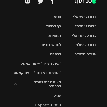
כדורגל ישראלי
VOD
כדורגל עולמי
רץ ברשת
ליגת העל
כדורסל ישראלי
תוצאות
ליגת
ליגה לאומית
האלופות
כדורסל עולמי
לוח שידורים
ליגת ווינר
סל
גביע הטוטו
ענפים נוספים
ברחבה
ליגה
NBA
אירופית
"מעל הליגה" – פודקאסט
ליגה לאומית
ליגיונרים
טניס
יורוליג
ליגה אנגלית
"מחצית בשכונה" – פודקאסט
כדורסל נשים
גביע המדינה
כדוריד
יורוקאפ
ליגה גרמנית
משתתפים וזוכים
בפרסים
מכבי תל
נבחרת
כדורעף
אביב
ישראל
ליגה
טניס
ספרדית
תקנון משתתפים
שחייה
הפועל חולון
מכבי חיפה
וזוכים בפרסים
גיימינג E-Sports