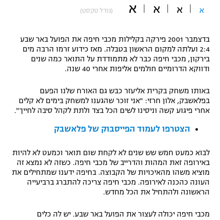
א
א
א
א
(גודל טקסט)
"מחצית בשכונה" – פודקאסט
אופניים
בדצמבר 2001 פירקה בקלילות מכבי חיפה את הפועל באר שבע
ספורט מוטורי
משתתפים וזוכים בפרסים
2:4 ועלתה למקום הראשון בטבלה. מאז כידוע זרמו הרבה מים
בירקון, מכבי חיפה כבר לא מתמודדת על התואר כמה שנים
כדורמים
ודווקא הדרומיים חולמים אליפות אחרי 40 שנה.
תקנון משתתפים וזוכים בפרסים
טניס
פוטבול אמריקאי NFL
באותו משחק בקרית אליעזר כבש גם האורח שלנו הפעם
תקנון עבור פעילות אלקטרה
בפלאשבק, אלון חרזי: "אני זוכר שהגענו למשחק בימים לא קלים
אחרי פיגוע קשה וניסינו לשים הכל בצד ולתת לקהל סיבה לחייך".
גיימינג E-Sports
בייסבול MLB
תקנון עבור פעילות ספורט 1 – "מרלן"
הצטרפו לעמוד הפייסבוק של פלאשבק
ספורט אתגרי ואקסטרים
תנאי שימוש
לבוא כמעט חמש שש שנים לא לקחת שום תואר וכמעט לא להיות
אומנויות לחימה
באירופה זאת המהות והדרייב של מכבי חיפה. כשזה לא נמצא זה
מוציא משהו מהאיכויות של הקבוצה. בחיפה ידענו שמתחילים את
מדיניות פרטיות
העונה כהכנה לאירופה. מכבי חיפה צריכה להתברג ברביעייה
גיימינג E-Sports
הראשונה ולהתחיל את הכל מחדש.
תקנון פעילות ספורט 1
מכבי חיפה יכולה לעצור את הפועל באר שבע. יש לה כלים