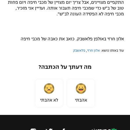
התקפיים מצויינים, אבל צריך יום מצויין של מכבי חיפה ויום פחות
רשיון להקרנה פומבית לבית עסק
טוב של ב"ש כדי שמכבי חיפה תעבור אותה. ועדיין אני מזכיר,
מכבי חיפה לא הפסידה העונה לב"ש".
הצטרפות לחבילת הערוצים
לוח דרושים – ג'ובנט
אלון חרזי באולפן פלאשבק. כואב את כאבה של מכבי חיפה
תגיות
עוד באותו נושא:
אלון חרזי
,
פלאשבק
המגזין
מה דעתך על הכתבה?
אהבתי
לא אהבתי