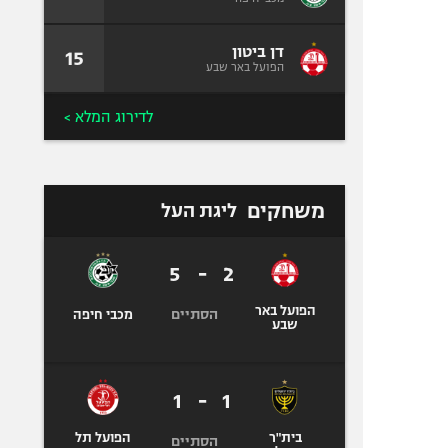
דן ביטון
15
הפועל באר שבע
לדירוג המלא >
משחקים
ליגת העל
5
-
2
הפועל באר
הסתיים
מכבי חיפה
שבע
1
-
1
בית"ר
הפועל תל
הסתיים