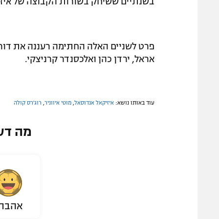
בשנתיים ששיחק בשורות הקבוצה של איז שרצקי 
פרט לשניים האלה החתימה רעננה את דור חו
אראל, ירדן כהן ואלכסנדר קרניצקי.
עוד באותו נושא:
איזיקאל אנדוסאל
,
מוטי איווניר
,
רוג'רס קולה
מה דע
אהבת