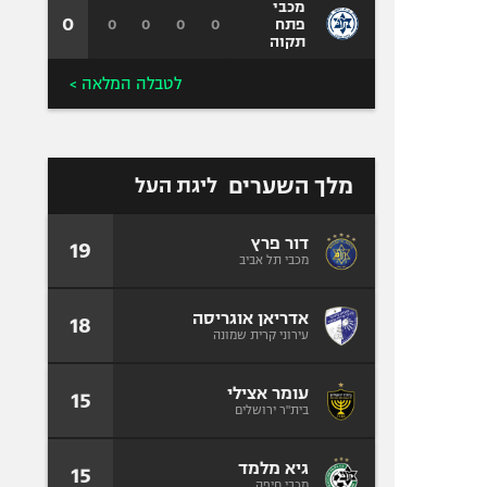
מכבי
0
0
0
0
0
פתח
תקוה
לטבלה המלאה >
מלך השערים
ליגת העל
דור פרץ
19
מכבי תל אביב
אדריאן אוגריסה
18
עירוני קרית שמונה
עומר אצילי
15
בית"ר ירושלים
גיא מלמד
15
מכבי חיפה