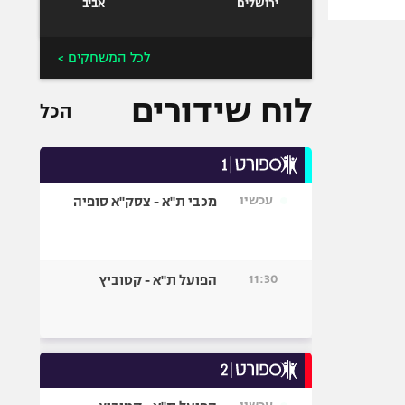
ירושלים
אביב
לכל המשחקים >
לוח שידורים
הכל
עכשיו
מכבי ת"א - צסק"א סופיה
11:30
הפועל ת"א - קטוביץ