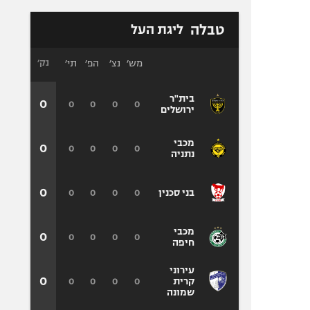
טבלה
ליגת העל
מש׳
נצ׳
הפ׳
תי׳
נק׳
בית"ר
0
0
0
0
0
ירושלים
מכבי
0
0
0
0
0
נתניה
0
0
0
0
0
בני סכנין
מכבי
0
0
0
0
0
חיפה
עירוני
0
0
0
0
0
קרית
שמונה