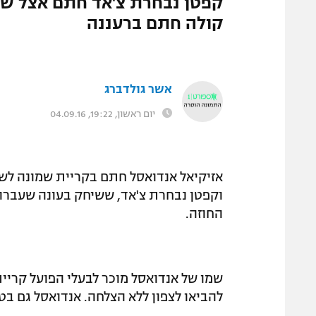
קפטן נבחרת צ'אד חתם אצל שרצ
המגזין
קולה חתם ברעננה
אשר גולדברג
יום ראשון, 19:22, 04.09.16
וקפטן נבחרת צ'אד, ששיחק בעונה שעברה 
החוזה.
שמו של אנדואסל מוכר לבעלי הפועל קריית
להביאו לצפון ללא הצלחה. אנדואסל גם בטר