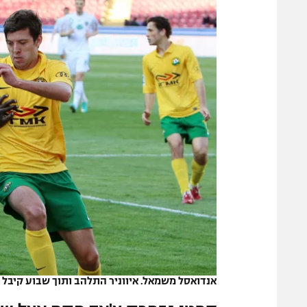
משתתפים וזוכים בפרסים
מכבי ת
הפועל 
תקנון משתתפים וזוכים בפרסים
הפועל 
תקנון עבור פעילות אלקטרה
הפועל 
תקנון עבור פעילות ספורט 1 – "מרלן"
מכבי נ
טניס
בני יהו
גיימינג E-Sports
תנאי שימוש
מדיניות פרטיות
תקנון פעילות ספורט 1
רשיון להקרנה פומבית לבית עסק
הצטרפות לחבילת הערוצים
לוח דרושים – ג'ובנט
אנדואסל משמאל. איווניר התלהב ותוך שבוע קיבל 
תגיות