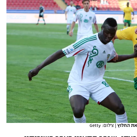
ל אביב
ליגה טורקית
תל אביב
ליגה סינית
חיפה
ליגה ברזילאית
באר שבע
ליגות נוספות
תניה
דה
את החלוץ
|
צילום: Getty