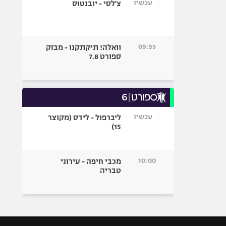
עכשיו
צ'לסי - יובנטוס
09:55
וואלה! תיקתקנו - מבזק
ספורט 7.8
עכשיו
ליברפול - לידס (מקוצר
15)
10:00
מכבי חיפה - עירוני
טבריה