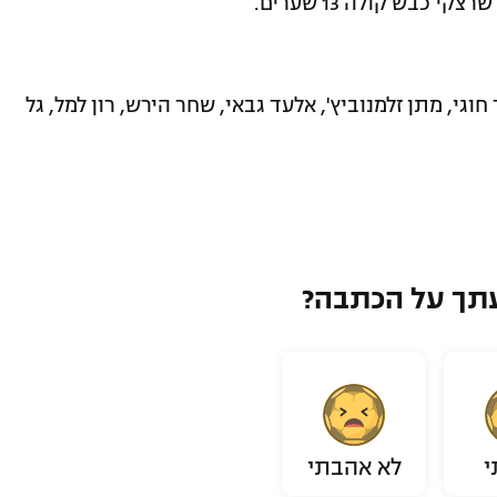
כבש קולה 13 שערים.
גי, מתן זלמנוביץ', אלעד גבאי, שחר הירש, רון למל, גל
תך על הכתבה?
י
לא אהבתי