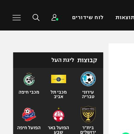
וצאות
לוח שידורים
כדורסל עולמי
ענפים נוספים
קבוצות
ליגת העל
NBA
טניס
יורוליג
כדוריד
יורוקאפ
כדורעף
שחייה
עירוני
מכבי תל
מכבי חיפה
טבריה
אביב
ג'ודו
אגרוף
ספורט אולימפי
UFC
בית"ר
הפועל באר
הפועל חיפה
ירושלים
שבע