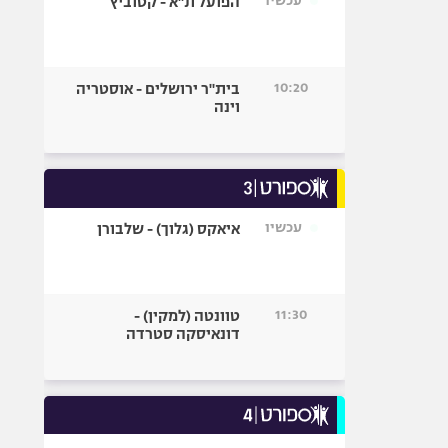
עכשיו
הפועל ת"א - קטוביץ
10:20
בית"ר ירושלים - אוסטריה
וינה
עכשיו
איאקס (גלוך) - שלבורן
11:30
טוונטה (למקין) -
דונאיסקה סטרדה