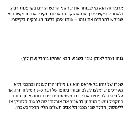
רשיון להקרנה פומבית לבית עסק
ארבלדזה הוא מי שבוחר את שחקני הרכש הזרים בקדפנות רבה,
ולאחר שביקש לצרף את אוסקר סקאריונה וקיבל את מבוקשו הוא
שביקש להחתים את גוהו – אותו אימן בליגה הטורקית בקייסרי.
הצטרפות לחבילת הערוצים
לוח דרושים – ג'ובנט
תגיות
גוהו נצמד לאיתן טיבי. בשבוע הבא ישחקו ביחד? (ערן לוף)
המגזין
שכרו של גוהו בקאיראט הוא 1.8 מיליון יורו לעונה ובמכבי ת"א
מעריכים שייאלצו לשלם עבורו בסופו של דבר כ-1.5 מיליון יורו, אך
עליו יהיה להפחית את שכרו משמעותית עבור חוזה ארוך טווח.
במקביל נמשך הניסיון להעביר את אורלנדו סה לפאוק סלוניקי או
ללימסול, מהלך שבו מכבי תל אביב תשלים חלק מרכזי בשכרו.