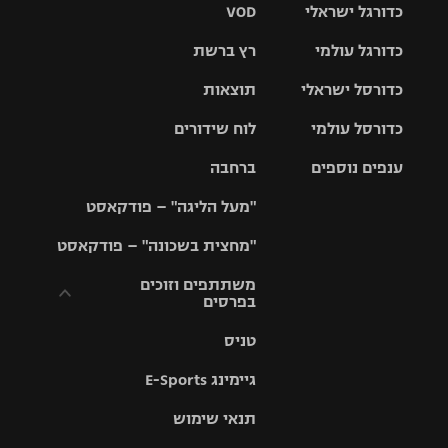
כדורגל ישראלי
VOD
כדורגל עולמי
רץ ברשת
ליגת העל
כדורסל ישראלי
תוצאות
ליגת
ליגה לאומית
האלופות
כדורסל עולמי
לוח שידורים
ליגת ווינר
סל
גביע הטוטו
ענפים נוספים
ברחבה
ליגה
NBA
אירופית
"מעל הליגה" – פודקאסט
ליגה לאומית
ליגיונרים
טניס
יורוליג
ליגה אנגלית
"מחצית בשכונה" – פודקאסט
כדורסל נשים
גביע המדינה
כדוריד
יורוקאפ
ליגה גרמנית
משתתפים וזוכים
בפרסים
מכבי תל
נבחרת
כדורעף
אביב
ישראל
ליגה
טניס
ספרדית
תקנון משתתפים
שחייה
הפועל חולון
מכבי חיפה
וזוכים בפרסים
גיימינג E-Sports
ליגה
איטלקית
ג'ודו
הפועל
בית"ר
תנאי שימוש
תקנון עבור פעילות
ירושלים
ירושלים
אלקטרה