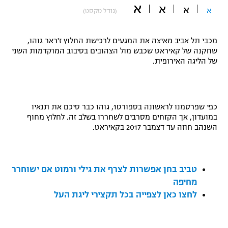
א
א
א
א
(גודל טקסט)
"מחצית בשכונה" – פודקאסט
אופניים
מכבי תל אביב מאיצה את המגעים לרכישת החלוץ ז'ראר גוהו,
ספורט מוטורי
משתתפים וזוכים בפרסים
שחקנה של קאיראט שכבש מול הצהובים בסיבוב המוקדמות השני
של הליגה האירופית.
כדורמים
תקנון משתתפים וזוכים בפרסים
טניס
פוטבול אמריקאי NFL
תקנון עבור פעילות אלקטרה
כפי שפרסמנו לראשונה בספורט1, גוהו כבר סיכם את תנאיו
גיימינג E-Sports
במועדון, אך הקזחים מסרבים לשחררו בשלב זה. לחלוץ מחוף
בייסבול MLB
תקנון עבור פעילות ספורט 1 – "מרלן"
השנהב חוזה עד דצמבר 2017 בקאיראט.
ספורט אתגרי ואקסטרים
תנאי שימוש
אומנויות לחימה
טביב בחן אפשרות לצרף את גילי ורמוט אם ישוחרר
מחיפה
מדיניות פרטיות
גיימינג E-Sports
לחצו כאן לצפייה בכל תקצירי ליגת העל
תקנון פעילות ספורט 1