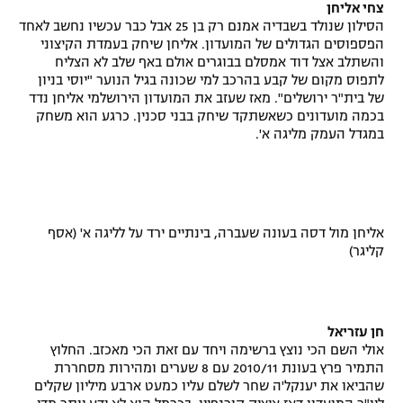
צחי אליחן
הסילון שנולד בשבדיה אמנם רק בן 25 אבל כבר עכשיו נחשב לאחד
הפספוסים הגדולים של המועדון. אליחן שיחק בעמדת הקיצוני
והשתלב אצל דוד אמסלם בבוגרים אולם באף שלב לא הצליח
לתפוס מקום של קבע בהרכב למי שכונה בגיל הנוער "יוסי בניון
של בית"ר ירושלים". מאז שעזב את המועדון הירושלמי אליחן נדד
בכמה מועדונים כשאשתקד שיחק בבני סכנין. כרגע הוא משחק
במגדל העמק מליגה א'.
אליחן מול דסה בעונה שעברה, בינתיים ירד על לליגה א' (אסף
קליגר)
חן עזריאל
אולי השם הכי נוצץ ברשימה ויחד עם זאת הכי מאכזב. החלוץ
התמיר פרץ בעונת 2010/11 עם 8 שערים ומהירות מסחררת
שהביאו את יענקל'ה שחר לשלם עליו כמעט ארבע מיליון שקלים