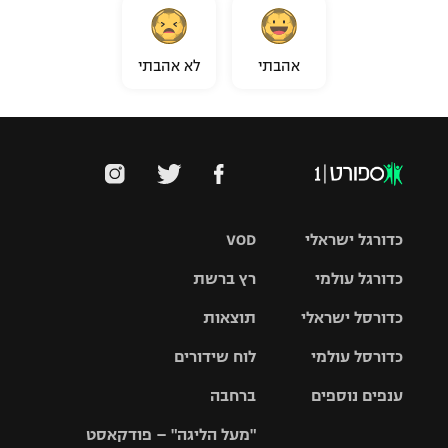
אהבתי
לא אהבתי
כדורגל ישראלי
VOD
כדורגל עולמי
רץ ברשת
ליגת העל
כדורסל ישראלי
תוצאות
ליגת
ליגה לאומית
האלופות
כדורסל עולמי
לוח שידורים
ליגת ווינר
סל
גביע הטוטו
ענפים נוספים
ברחבה
ליגה
NBA
אירופית
"מעל הליגה" – פודקאסט
ליגה לאומית
ליגיונרים