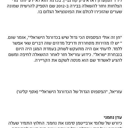
ליו"ר המןעדון דאז איציק קורנפיין. בכרמל הוא לא ידע יותר מדי
הצלחות וחזר להשאלה בבירה ב-2012 שם הספיק להרשית שמונה
שערים שהזכירו לכולם את הפוטנציאל הגלום בו.
"חן זה אולי הפספוס הכי גדול שיש בכדורגל הישראלי", אומר שום.
" יש לו מהירות מסחררת ודריבל מדהים שזה דברים שאי אפשר
ללמד. לדעתי אם היה מתעקש לשחק בעמדת המגן היה היום
בנבחרת ישראל". כידוע עזריאל חזר לאחר ההשאלה לחיפה ומשם
להגיע לאשדוד שם הוא מנסה לשקם את הקריירה.
עזריאל, "הפספוס הגדול של הכדורגל הישראלי" (אסף קליגר)
עדן נחמני
כיורש של שלומי ארבייטמן סימנו את נחמני. החלוץ התמיר שעלה