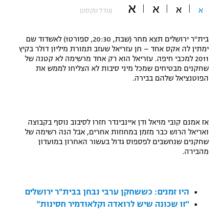
א
א
א
א
(גודל טקסט)
"מחצית בשכונה" – פודקאסט
אופניים
בית"ר ירושלים תצא מחר (שבת, 20:30, ספורט1) לאשדוד שם
ספורט מוטורי
משתתפים וזוכים בפרסים
ימתין לה אקס אחד – חן עזריאל שעזב תמורת מיליון דולר בקיץ
2011 למכבי חיפה. עזריאל הוא רק אחד מרשימה לא קטנה של
כדורמים
שחקנים מבטיחים שמכל מיני סיבות לא הצליחו לממש את
תקנון משתתפים וזוכים בפרסים
הפוטנציאל שלהם בבירה.
טניס
פוטבול אמריקאי NFL
תקנון עבור פעילות אלקטרה
גיימינג E-Sports
בייסבול MLB
תקנון עבור פעילות ספורט 1 – "מרלן"
אז אמנם קובי מויאל ודן איינבינדר חזרו לסיבוב נוסף בקבוצה
ואריאל הרוש כבר מזמן במחוזות אחרים, אבל הנה רשימה של
ספורט אתגרי ואקסטרים
שחקנים שנחשבים לפספוס גדול בעשור האחרון במועדון
תנאי שימוש
מהבירה.
אומנויות לחימה
מדיניות פרטיות
גיימינג E-Sports
היו זמנים: כששחקן ערבי נבחן בבית"ר ירושלים
"זו שכונה שיש לרואדה וקלאודמיר חסינות"
תקנון פעילות ספורט 1