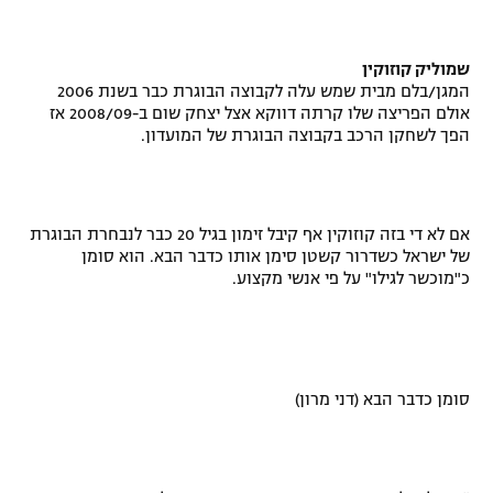
רשיון להקרנה פומבית לבית עסק
שמוליק קוזוקין
הצטרפות לחבילת הערוצים
המגן/בלם מבית שמש עלה לקבוצה הבוגרת כבר בשנת 2006
אולם הפריצה שלו קרתה דווקא אצל יצחק שום ב-2008/09 אז
לוח דרושים – ג'ובנט
הפך לשחקן הרכב בקבוצה הבוגרת של המועדון.
תגיות
אם לא די בזה קוזוקין אף קיבל זימון בגיל 20 כבר לנבחרת הבוגרת
המגזין
של ישראל כשדרור קשטן סימן אותו כדבר הבא. הוא סומן
כ"מוכשר לגילו" על פי אנשי מקצוע.
סומן כדבר הבא (דני מרון)