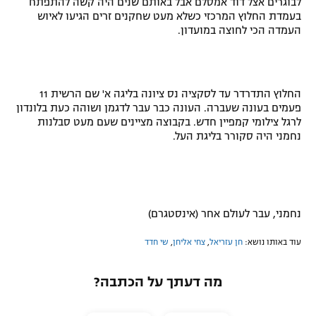
לבוגרים אצל דוד אמסלם אבל באותם שנים היה קשה להתפתח
בעמדת החלוץ המרכזי כשלא מעט שחקנים זרים הגיעו לאיוש
העמדה הכי לחוצה במועדון.
החלוץ התדרדר עד לסקציה נס ציונה בליגה א' שם הרשית 11
פעמים בעונה שעברה. העונה כבר עבר לדגמן ושוהה כעת בלונדון
לרגל צילומי קמפיין חדש. בקבוצה מציינים שעם מעט סבלנות
נחמני היה סקורר בליגת העל.
נחמני, עבר לעולם אחר (אינסטגרם)
עוד באותו נושא:
חן עזריאל
,
צחי אליחן
,
שי חדד
מה דעתך על הכתבה?