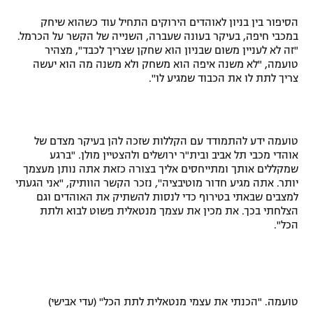
רשיון להקרנה פומבית לבית עסק
הסיפור בין בניון לאוהדים הירוקים התחיל עוד כשהוא שיחק
במכבי חיפה, בעיקר בעונה שעברה, השנייה של הקשר על הכרמל.
"זה לא לעניין משום שבניון הוא שחקן שצריך לכבד", מצהיר
הצטרפות לחבילת הערוצים
טועמה, "לא משנה איפה הוא משחק ולא משנה מה הוא יעשה
צריך לתת לו את הכבוד שמגיע לו''.
לוח דרושים – ג'ובנט
תגיות
טועמה ידע להתמודד עם הקללות שזכה להן בעיקר מצדם של
המגזין
אוהדי מכבי תל אביב ובית"ר ירושלים ולהצטיין מולן. "ברגע
שמקללים אותך ומתייחסים אליך בצורה כזאת אתה נותן מעצמך
יותר. אתה מגיע חדור מוטיבציה'', נזכר הקשר הוותיק, "אני הגעתי
למצבים שבאתי בטירוף כדי לנסות להשתיק את האוהדים וגם
הצלחתי בכך. את מכין את עצמך מנטאלית פשוט לבוא ולתת
הכל".
טועמה. "הכנתי את עצמי מנטאלית לתת הכל" (עדי אבישי)