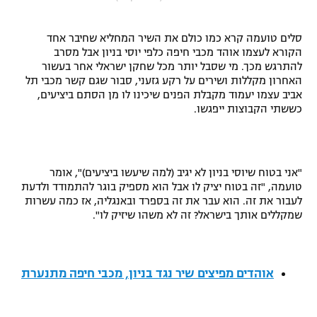
"מחצית בשכונה" – פודקאסט
אופניים
סלים טועמה קרא כמו כולם את השיר המחליא שחיבר אחד
הקורא לעצמו אוהד מכבי חיפה כלפי יוסי בניון אבל מסרב
ספורט מוטורי
משתתפים וזוכים בפרסים
להתרגש מכך. מי שסבל יותר מכל שחקן ישראלי אחר בעשור
האחרון מקללות ושירים על רקע גזעני, סבור שגם קשר מכבי תל
אביב עצמו יעמוד מקבלת הפנים שיכינו לו מן הסתם ביציעים,
כדורמים
תקנון משתתפים וזוכים בפרסים
כששתי הקבוצות ייפגשו.
טניס
פוטבול אמריקאי NFL
תקנון עבור פעילות אלקטרה
גיימינג E-Sports
בייסבול MLB
"אני בטוח שיוסי בניון לא יגיב (למה שיעשו ביציעים)", אומר
תקנון עבור פעילות ספורט 1 – "מרלן"
טועמה, "זה בטוח יציק לו אבל הוא מספיק בוגר להתמודד ולדעת
ספורט אתגרי ואקסטרים
לעבור את זה. הוא עבר את זה בספרד ובאנגליה, אז כמה עשרות
תנאי שימוש
שמקללים אותך בישראל? זה לא משהו שיזיק לו".
אומנויות לחימה
מדיניות פרטיות
גיימינג E-Sports
אוהדים מפיצים שיר נגד בניון, מכבי חיפה מתנערת
תקנון פעילות ספורט 1