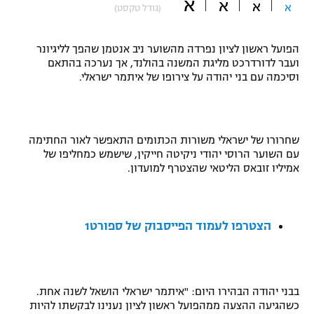
א
א
א
א
(גודל טקסט)
"מחצית בשכונה" – פודקאסט
אופניים
הפועל ראשון לציון נפרדה מהשוער ניב אנטמן שהפך לליגיונר
ספורט מוטורי
ועבר לדורדרכט מליגת המשנה בהולנד, אך נערכה בהתאם
משתתפים וזוכים בפרסים
וסיכמה עם בני יהודה על צירופו של איתמר ישראלי.
כדורמים
תקנון משתתפים וזוכים בפרסים
טניס
פוטבול אמריקאי NFL
שחרורו של ישראלי משורות הכתומים התאפשר לאור החתימה
תקנון עבור פעילות אלקטרה
עם השוער הרוסי יהודי ניקיטה חייקין, שישמש כמחליפו של
גיימינג E-Sports
בייסבול MLB
אמיליו זובאס הליטאי שהצטרף למועדון.
תקנון עבור פעילות ספורט 1 – "מרלן"
ספורט אתגרי ואקסטרים
תנאי שימוש
הצטרפו לעמוד הפייסבוק של ספורט1
אומנויות לחימה
מדיניות פרטיות
גיימינג E-Sports
בבני יהודה הבהירו היום: "איתמר ישראלי הושאל לשנה אחת.
תקנון פעילות ספורט 1
כשהגיעה ההצעה ממהפועל ראשון לציון נענינו לבקשתו להיות