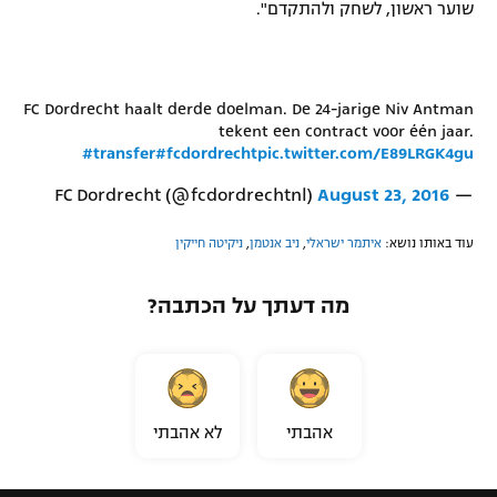
שוער ראשון, לשחק ולהתקדם".
רשיון להקרנה פומבית לבית עסק
הצטרפות לחבילת הערוצים
FC Dordrecht haalt derde doelman. De 24-jarige Niv Antman
tekent een contract voor één jaar.
לוח דרושים – ג'ובנט
#transfer
#fcdordrecht
pic.twitter.com/E89LRGK4gu
תגיות
August 23, 2016
— FC Dordrecht (@fcdordrechtnl)
המגזין
עוד באותו נושא:
איתמר ישראלי
,
ניב אנטמן
,
ניקיטה חייקין
מה דעתך על הכתבה?
אהבתי
לא אהבתי