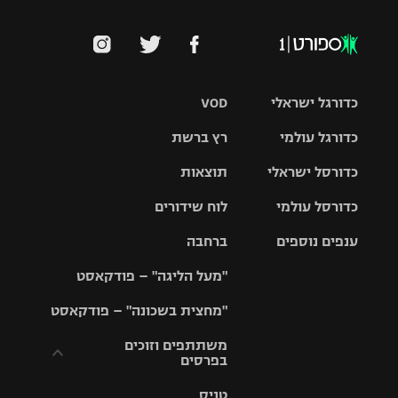
כדורגל ישראלי
VOD
כדורגל עולמי
רץ ברשת
ליגת העל
כדורסל ישראלי
תוצאות
ליגת
ליגה לאומית
האלופות
כדורסל עולמי
לוח שידורים
ליגת ווינר
סל
גביע הטוטו
ענפים נוספים
ברחבה
ליגה
NBA
אירופית
"מעל הליגה" – פודקאסט
ליגה לאומית
ליגיונרים
טניס
יורוליג
ליגה אנגלית
"מחצית בשכונה" – פודקאסט
כדורסל נשים
גביע המדינה
כדוריד
יורוקאפ
ליגה גרמנית
משתתפים וזוכים
בפרסים
מכבי תל
נבחרת
כדורעף
אביב
ישראל
ליגה
טניס