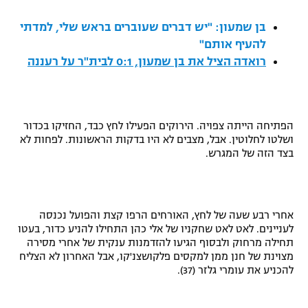
רשיון להקרנה פומבית לבית עסק
בן שמעון: "יש דברים שעוברים בראש שלי, למדתי
להעיף אותם"
הצטרפות לחבילת הערוצים
רואדה הציל את בן שמעון, 0:1 לבית"ר על רעננה
לוח דרושים – ג'ובנט
תגיות
הפתיחה הייתה צפויה. הירוקים הפעילו לחץ כבד, החזיקו בכדור
ושלטו לחלוטין. אבל, מצבים לא היו בדקות הראשונות. לפחות לא
המגזין
בצד הזה של המגרש.
אחרי רבע שעה של לחץ, האורחים הרפו קצת והפועל נכנסה
לעניינים. לאט לאט שחקניו של אלי כהן התחילו להניע כדור, בעטו
תחילה מרחוק ולבסוף הגיעו להזדמנות ענקית של אחרי מסירה
מצוינת של חנן ממן למקסים פלקושצנ'קו, אבל האחרון לא הצליח
להכניע את עומרי גלזר (37).