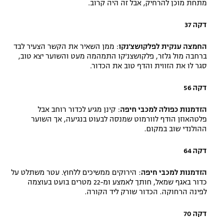
מתחת מוכן להרחיק, אבל זה היה קרוב.
דקה 37
החמצה ענקית לפלקושצ'נקו
: ממן השאיר את הקשר הצעיר לבד
ברחבה מול גלזר, פלקושצנ'קו התמהמה מעט והשוער יצא טוב,
סגר לו את הזווית והדף טוב את הכדור.
דקה 56
הזדמנות כפולה למכבי חיפה
: קינן מגיע לכדור רוחב אבל
פלטהאוזן הודף לוורמוט שמנסה לבעוט בנגיעה, אך השוער
ההולנדי שוב במקום.
דקה 64
הזדמנות למכבי חיפה
: הירוקים ממשיכים ללחוץ. עטר משתלט על
כדור באגף שמאל, חותך לאמצע ומ-22 מטרים בועט בעוצמה
לפינה הרחוקה. הכדור שורק ליד הקורה.
דקה 70