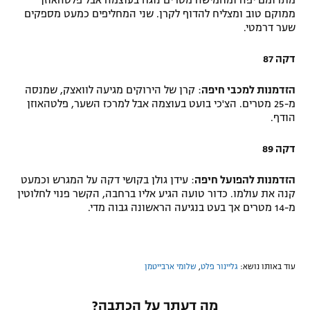
מתרומם יפה ומחמישה מטרים נוגח בעוצמה אבל פלטהאוזן
ממוקם טוב ומצליח להדוף לקרן. שני המחליפים כמעט מספקים
שער דרמטי.
דקה 87
הזדמנות למכבי חיפה
: קרן של הירוקים מגיעה לוואצק, שמנסה
מ-25 מטרים. הצ'כי בועט בעוצמה אבל למרכז השער, פלטהאוזן
הודף.
דקה 89
הזדמנות להפועל חיפה
: עידן גולן בקושי דקה על המגרש וכמעט
קנה את עולמו. כדור טועה הגיע אליו ברחבה, הקשר פנוי לחלוטין
מ-14 מטרים אך בעט בנגיעה הראשונה גבוה מדי.
עוד באותו נושא:
גליינור פלט
,
שלומי ארבייטמן
מה דעתך על הכתבה?