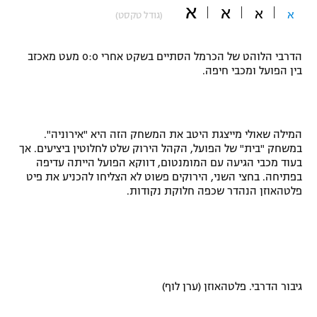
א
א
א
א
(גודל טקסט)
"מחצית בשכונה" – פודקאסט
אופניים
הדרבי הלוהט של הכרמל הסתיים בשקט אחרי 0:0 מעט מאכזב
ספורט מוטורי
משתתפים וזוכים בפרסים
בין הפועל ומכבי חיפה.
כדורמים
תקנון משתתפים וזוכים בפרסים
טניס
פוטבול אמריקאי NFL
המילה שאולי מייצגת היטב את המשחק הזה היא "אירוניה".
תקנון עבור פעילות אלקטרה
במשחק "בית" של הפועל, הקהל הירוק שלט לחלוטין ביציעים. אך
גיימינג E-Sports
בעוד מכבי הגיעה עם המומנטום, דווקא הפועל הייתה עדיפה
בייסבול MLB
תקנון עבור פעילות ספורט 1 – "מרלן"
בפתיחה. בחצי השני, הירוקים פשוט לא הצליחו להכניע את פיט
פלטהאוזן הנהדר שכפה חלוקת נקודות.
ספורט אתגרי ואקסטרים
תנאי שימוש
אומנויות לחימה
מדיניות פרטיות
גיימינג E-Sports
גיבור הדרבי. פלטהאוזן (ערן לוף)
תקנון פעילות ספורט 1