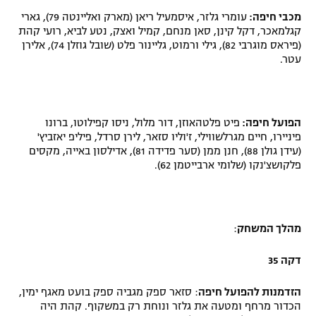
מכבי חיפה:
עומרי גלזר, איסמעיל ריאן (מארק ואליינטה 79), גארי
קגלמאכר, דקל קינן, סאן מנחם, קמיל ואצק, נטע לביא, רועי קהת
(פיראס מוגרבי 82), גילי ורמוט, גליינור פלט (שובל גוזלן 74), אלירן
עטר
.
הפועל חיפה:
פיט פלטהאוזן, דור מלול, ניסו קפילוטו, ברונו
פיניירו, חיים מגרלשווילי, ז'וליו סזאר, לירן סרדל, פיליפ יאזביץ'
(עידן גולן 88), חנן ממן (סער פדידה 81), אדילסון באייה, מקסים
פלקושצ'נקו (שלומי ארבייטמן 62)
.
מהלך המשחק
:
דקה 35
הזדמנות להפועל חיפה
: סזאר ספק מגביה ספק בועט מאגף ימין,
הכדור מרחף ומטעה את גלזר ונוחת רק במשקוף. קהת היה