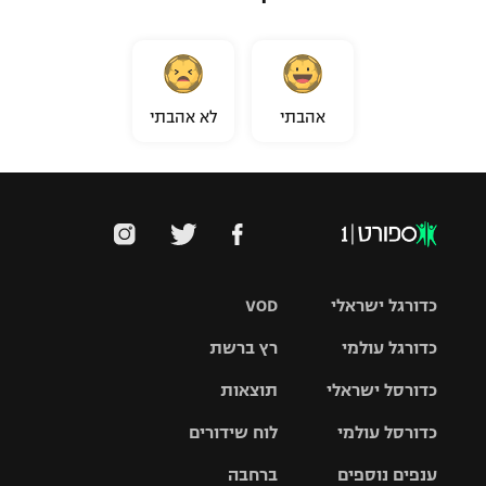
אהבתי
לא אהבתי
כדורגל ישראלי
VOD
כדורגל עולמי
רץ ברשת
ליגת העל
כדורסל ישראלי
תוצאות
ליגת
ליגה לאומית
האלופות
כדורסל עולמי
לוח שידורים
ליגת ווינר
סל
גביע הטוטו
ענפים נוספים
ברחבה
ליגה