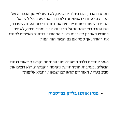
"מחצית בשכונה" – פודקאסט
אופניים
חסוס רואדה, בלם בית"ר ירושלים, לא הגיע לאימון הבכורה של
הקבוצה לעונת 2016/17 וגם לא ברור אם יגיע בכלל לישראל.
ספורט מוטורי
משתתפים וזוכים בפרסים
הספרדי שעזב בטונים צורמים את בית"ר בסיום העונה שעברה,
וגם הוזכר כמי שמחוזר על מכבי תל אביב ומכבי חיפה, לא יצר
בחודש האחרון קשר עם ראשי המועדון. בבית"ר מאיימים לקנוס
כדורמים
תקנון משתתפים וזוכים בפרסים
את רואדה, אך ספק אם גם הצעד הזה יעזור.
טניס
פוטבול אמריקאי NFL
תקנון עבור פעילות אלקטרה
גיימינג E-Sports
בייסבול MLB
כ-50 אוהדים בלבד הגיעו לאימון הפתיחה וקראו קריאות בגנות
תקנון עבור פעילות ספורט 1 – "מרלן"
הבעלים, בעקבות חתימתו של ניקיטה רוקביציה: "לא רוצים את
ספורט אתגרי ואקסטרים
טביב בטדי". האוהדים קראו לבן שמעון: "תביא אליפות".
תנאי שימוש
אומנויות לחימה
מדיניות פרטיות
פנקו אותנו בלייק בפייסבוק
גיימינג E-Sports
תקנון פעילות ספורט 1