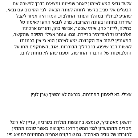
אלעד גבאי הגיע לאימון לאחר שנציגיו נמצאים בדרך לפשרה עם
רשיון להקרנה פומבית לבית עסק
הבעלים אלי טביב בקשר לחוזה לעונה הבאה. לפי הסיכום עם גבאי,
שהגיע לבית"ר במהלך העונה החולפת, המגן היה אמור לקבל
שידרוג בחוזהו בעונה הקרובה. פרט לגבאי הגיעו לאימון טל
הצטרפות לחבילת הערוצים
כחילה, לידור כהן, איתי שכטר, אבישי כהן, והזרים ארסיניו
ואלפורט וקלאודימיר פריירה. וגם: עומר אצילי. הסיבה שהקשר,
לוח דרושים – ג'ובנט
המעוניין לעזוב את הקבוצה. יגיע לאימון הוא כי אין בכוונתו
לעשות דבר שיפגע בו בהליך הבוררות. אגב, השחקנים מחו על
תגיות
התלבושות של החברה החדשה, וטענו שהן לא נוחות להם.
המגזין
אצילי. בא לאימון הפתיחה, כנראה לא ימשיך (ערן לוף)
דושאן מאטוביץ', שנמצא בחופשת מולדת בסרביה, עדיין לא קיבל
מסרים מהמועדון לגבי המשך דרכו בקבוצה כאשר סוכנו ממתין
לחזרתו של טביב מארה"ב. גם שחקנים אחרים ממתינים למוצא פיו