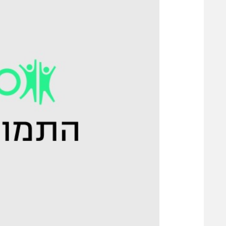
משתתפים וזוכים בפרסים
מכבי ת
הפועל 
תקנון משתתפים וזוכים בפרסים
הפועל 
תקנון עבור פעילות אלקטרה
הפועל 
תקנון עבור פעילות ספורט 1 – "מרלן"
מכבי נ
טניס
בני יהו
גיימינג E-Sports
תנאי שימוש
מדיניות פרטיות
תקנון פעילות ספורט 1
רשיון להקרנה פומבית לבית עסק
הצטרפות לחבילת הערוצים
לוח דרושים – ג'ובנט
תגיות