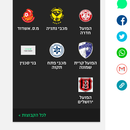
היאבקות WWE
אופניים
ספורט מוטורי
כדורמים
הפועל
מכבי נתניה
מ.ס. אשדוד
חדרה
פוטבול אמריקאי NFL
בייסבול MLB
ספורט אתגרי
ואקסטרים
הפועל קרית
מכבי פתח
בני סכנין
שמונה
תקוה
אומנויות לחימה
גיימינג E-Sports
הפועל
ירושלים
לכל הקבוצות >