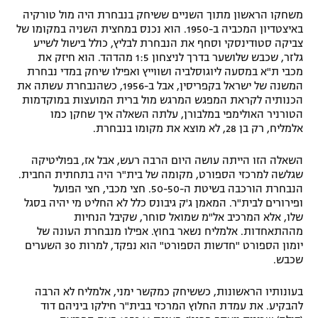
משחקו הראשון מתוך השניים ששיחק בנבחרת היה מול טורקיה
באיצטדיון המכביה ב-1950. הוא נכנס במחצית השניה במקומו של
צביקה סטודינסקי וסחף את הנבחרת לבליץ, כולל בישול לשייע
גלזר, שכבש שלושער בדרך לניצחון 1:5 מהדהד. הוא חיזק את
מכבי ת"א במסעה ליוגוסלביה ושווייץ ואפילו שיחק במדי נבחרת
המשנה של ישראל בקפריסין, אבל ב-1956, כשהנבחרת עשתה את
הכנותיה לקראת המפגש המרגש מול ברית המועצות במוקדמות
הטורניר האולימפי במלבורן, עלתה השאלה איך שחקן כמו
אלמליח, רק בן 28, לא מוצא את מקומו בנבחרת.
השאלה הזו הייתה עושה היום הרבה רעש, אבל אז, בפוליטיקה
שגלשה למרכזי הספורט, מקומה של בית"ר היה בתחתית החבית.
הנבחרת הורכבה בשיטת ה-50-50. חצי מכבי, חצי הפועל
ופירורים לבית"ר. המאמן ג'ק גיבונס כלל לא החליט מי יהיה בסגל
שלו, אלא המרכיב אל"מ שמואל סוחר, שקיבל הנחיות
מההתאחדות. אלמליח נשאר בחוץ. אפילו מנבחרת העונה של
יומון הספורט "חדשות הספורט" הוא נפקד, למרות 30 השערים
שכבש.
בעונותיו הראשונות, כששיחק כמקשר ימני, אלמליח לא הרבה
להבקיע. את עמדת החלוץ המרכזי בבית"ר חילקו ביניהם דוד