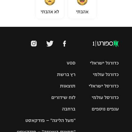
אהבתי
לא אהבתי
כדורגל ישראלי
VOD
כדורגל עולמי
רץ ברשת
ליגת העל
כדורסל ישראלי
תוצאות
ליגת
ליגה לאומית
האלופות
כדורסל עולמי
לוח שידורים
ליגת ווינר
סל
גביע הטוטו
ענפים נוספים
ברחבה
ליגה
NBA
אירופית
"מעל הליגה" – פודקאסט
ליגה לאומית
ליגיונרים
טניס
יורוליג
ליגה אנגלית
"מחצית בשכונה" – פודקאסט