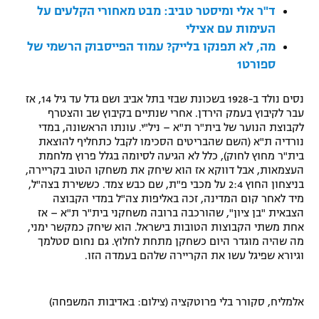
ד"ר אלי ומיסטר טביב: מבט מאחורי הקלעים על
רשיון להקרנה פומבית לבית עסק
העימות עם אצילי
מה, לא תפנקו בלייק? עמוד הפייסבוק הרשמי של
הצטרפות לחבילת הערוצים
ספורט1
לוח דרושים – ג'ובנט
נסים נולד ב-1928 בשכונת שבזי בתל אביב ושם גדל עד גיל 14, אז
עבר לקיבוץ בעמק הירדן. אחרי שנתיים בקיבוץ שב והצטרף
תגיות
לקבוצת הנוער של בית"ר ת"א – ניל"י. עונתו הראשונה, במדי
נורדיה ת"א (השם שהבריטים הסכימו לקבל כתחליף להוצאת
המגזין
בית"ר מחוץ לחוק), כלל לא הגיעה לסיומה בגלל פרוץ מלחמת
העצמאות, אבל דווקא אז הוא שיחק את משחקו הטוב בקריירה,
בניצחון החוץ 2:4 על מכבי פ"ת, שם כבש צמד. כששירת בצה"ל,
מיד לאחר קום המדינה, זכה באליפות צה"ל במדי הקבוצה
הצבאית "בן ציון", שהורכבה ברובה משחקני בית"ר ת"א – אז
אחת משתי הקבוצות הטובות בישראל. הוא שיחק כמקשר ימני,
מה שהיה מוגדר היום כשחקן מתחת לחלוץ. גם נחום סטלמך
וגיורא שפיגל עשו את הקריירה שלהם בעמדה הזו.
אלמליח, סקורר בלי פרוטקציה (צילום: באדיבות המשפחה)