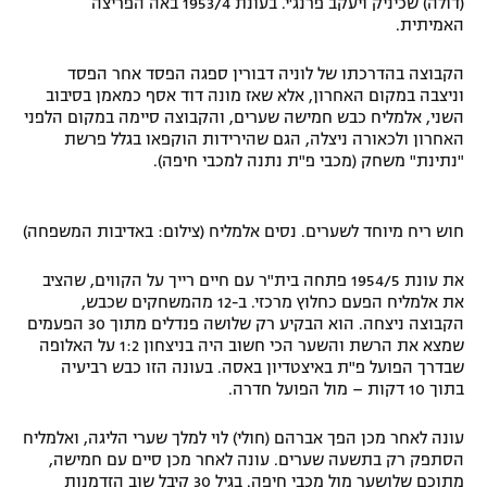
(דולה) שכיניק ויעקב פרנג'י. בעונת 1953/4 באה הפריצה
האמיתית.
הקבוצה בהדרכתו של לוניה דבורין ספגה הפסד אחר הפסד
וניצבה במקום האחרון, אלא שאז מונה דוד אסף כמאמן בסיבוב
השני, אלמליח כבש חמישה שערים, והקבוצה סיימה במקום הלפני
האחרון ולכאורה ניצלה, הגם שהירידות הוקפאו בגלל פרשת
"נתינת" משחק (מכבי פ"ת נתנה למכבי חיפה).
חוש ריח מיוחד לשערים. נסים אלמליח (צילום: באדיבות המשפחה)
את עונת 1954/5 פתחה בית"ר עם חיים רייך על הקווים, שהציב
את אלמליח הפעם כחלוץ מרכזי. ב-12 מהמשחקים שכבש,
הקבוצה ניצחה. הוא הבקיע רק שלושה פנדלים מתוך 30 הפעמים
שמצא את הרשת והשער הכי חשוב היה בניצחון 1:2 על האלופה
שבדרך הפועל פ"ת באיצטדיון באסה. בעונה הזו כבש רביעיה
בתוך 10 דקות – מול הפועל חדרה.
עונה לאחר מכן הפך אברהם (חולי) לוי למלך שערי הליגה, ואלמליח
הסתפק רק בתשעה שערים. עונה לאחר מכן סיים עם חמישה,
מתוכם שלושער מול מכבי חיפה. בגיל 30 קיבל שוב הזדמנות