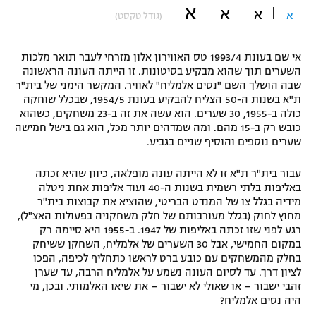
א
א
א
א
(גודל טקסט)
"מחצית בשכונה" – פודקאסט
אופניים
אי שם בעונת 1993/4 טס האווירון אלון מזרחי לעבר תואר מלכות
ספורט מוטורי
משתתפים וזוכים בפרסים
השערים תוך שהוא מבקיע בסיטונות. זו הייתה העונה הראשונה
שבה הושלך השם "נסים אלמליח" לאוויר. המקשר הימני של בית"ר
כדורמים
ת"א בשנות ה-50 הצליח להבקיע בעונת 1954/5, שבכלל שוחקה
תקנון משתתפים וזוכים בפרסים
טניס
כולה ב-1955, 30 שערים. הוא עשה את זה ב-23 משחקים, כשהוא
כובש רק ב-15 מהם. ומה שמדהים יותר מכל, הוא גם בישל חמישה
פוטבול אמריקאי NFL
תקנון עבור פעילות אלקטרה
שערים נוספים והוסיף שניים בגביע.
גיימינג E-Sports
בייסבול MLB
עבור בית"ר ת"א זו לא הייתה עונה מופלאה, כיוון שהיא זכתה
תקנון עבור פעילות ספורט 1 – "מרלן"
באליפות בלתי רשמית בשנות ה-40 ועוד אליפות אחת ניטלה
ספורט אתגרי ואקסטרים
מידיה בגלל צו של המנדט הבריטי, שהוציא את קבוצות בית"ר
תנאי שימוש
מחוץ לחוק (בגלל מעורבותם של חלק משחקניה בפעולות האצ"ל),
רגע לפני שזו זכתה באליפות של 1947. ב-1955 היא סיימה רק
אומנויות לחימה
במקום החמישי, אבל 30 השערים של אלמליח, השחקן ששיחק
מדיניות פרטיות
בחלק מהמשחקים עם כובע ברט לראשו כתחליף לכיפה, הפכו
גיימינג E-Sports
לציון דרך. עד לסיום העונה נשמע על אלמליח הרבה, עד שערן
זהבי ישבור – או שאולי לא ישבור – את שיאו האלמותי. ובכן, מי
תקנון פעילות ספורט 1
היה נסים אלמליח?