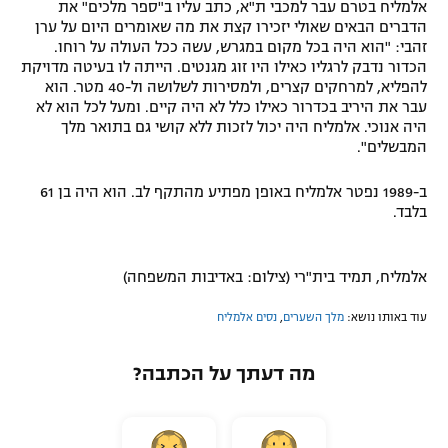
אלמליח בטרם עבר למכבי ת"א, כתב עליו ב"ספר מלכים" את
הדברים הבאים שאולי יזכירו קצת את מה שאומרים היום על ערן
זהבי: "הוא היה בכל מקום במגרש, עשה ככל העולה על רוחו.
הכדור נדבק לרגליו כאילו היו זוג מגנטים. הייתה לו בעיטה מדויקת
להפליא, למרחקים קצרים, ולמסירות לשלושה ול-40 מטר. הוא
עבר את היריב בכדרור כאילו כלל לא היה קיים. ומעל לכל הוא לא
היה אנוכי. אלמליח היה יכול לזכות ללא קושי גם בתואר מלך
המבשלים".
ב-1989 נפטר אלמליח באופן מפתיע מהתקף לב. הוא היה בן 61
בלבד.
אלמליח, תמיד בית"רי (צילום: באדיבות המשפחה)
עוד באותו נושא:
מלך השערים
,
נסים אלמליח
מה דעתך על הכתבה?