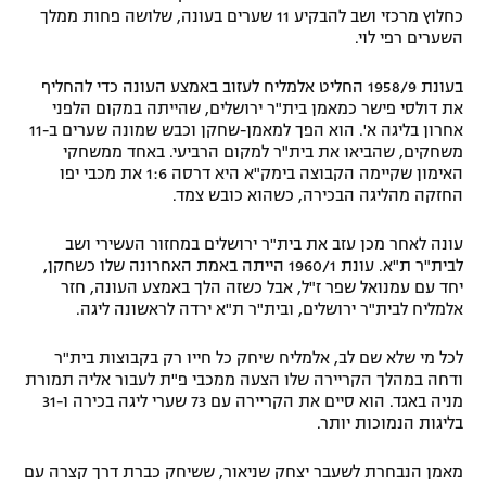
כחלוץ מרכזי ושב להבקיע 11 שערים בעונה, שלושה פחות ממלך
השערים רפי לוי.
בעונת 1958/9 החליט אלמליח לעזוב באמצע העונה כדי להחליף
את דולסי פישר כמאמן בית"ר ירושלים, שהייתה במקום הלפני
אחרון בליגה א'. הוא הפך למאמן-שחקן וכבש שמונה שערים ב-11
משחקים, שהביאו את בית"ר למקום הרביעי. באחד ממשחקי
האימון שקיימה הקבוצה בימק"א היא דרסה 1:6 את מכבי יפו
החזקה מהליגה הבכירה, כשהוא כובש צמד.
עונה לאחר מכן עזב את בית"ר ירושלים במחזור העשירי ושב
לבית"ר ת"א. עונת 1960/1 הייתה באמת האחרונה שלו כשחקן,
יחד עם עמנואל שפר ז"ל, אבל כשזה הלך באמצע העונה, חזר
אלמליח לבית"ר ירושלים, ובית"ר ת"א ירדה לראשונה ליגה.
לכל מי שלא שם לב, אלמליח שיחק כל חייו רק בקבוצות בית"ר
ודחה במהלך הקריירה שלו הצעה ממכבי פ"ת לעבור אליה תמורת
מניה באגד. הוא סיים את הקריירה עם 73 שערי ליגה בכירה ו-31
בליגות הנמוכות יותר.
מאמן הנבחרת לשעבר יצחק שניאור, ששיחק כברת דרך קצרה עם