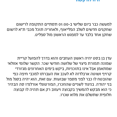
יהיה לה קשה"
רשיון להקרנה פומבית לבית עסק
הצטרפות לחבילת הערוצים
למעשה כבר ביום שלישי ב-01:00 תסתיים התקופה לרישום
שחקנים חדשים לשלב הפלייאוף, ולאחריה תוכל מכבי ת"א לרשום
לוח דרושים – ג'ובנט
שחקן אחד בלבד עד למפגש הראשון מול ספליט.
תגיות
המגזין
עדן בן בסט יהיה ראשון העוזבים והוא בדרך להפועל קריית
שמונה תמורת פיצוי של שלושה חודשי שכר. הקשר שלומי אזולאי
שמתאמן אבל אינו בתוכניות, ביקש בימים האחרונים מג'ורדי
קרויף ושוטה ארבלדזה לא לעכב את העברתו למכבי חיפה כפי
שהובטח לו כבר לפני מספר שבועות. עם זאת, הוא יהיה בסגל מול
בני יהודה. בניגוד לשניים שהוזכרו, הפורטוגלי אורלנדו סה הבהיר
כי הוא מבקש להמשיך בקבוצה ויעזוב רק אם תהיה לו קבוצה
חלופית שתשלם את מלוא שכרו.