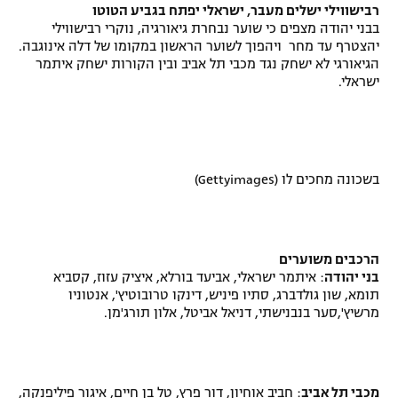
רבישווילי ישלים מעבר, ישראלי יפתח בגביע הטוטו
בבני יהודה מצפים כי שוער נבחרת גיאורגיה, נוקרי רבישווילי
יהצטרף עד מחר ויהפוך לשוער הראשון במקומו של דלה אינוגבה.
הגיאורגי לא ישחק נגד מכבי תל אביב ובין הקורות ישחק איתמר
ישראלי.
בשכונה מחכים לו (Gettyimages)
הרכבים משוערים
בני יהודה
: איתמר ישראלי, אביעד בורלא, איציק עזוז, קסביא
תומא, שון גולדברג, סתיו פיניש, דינקו טרובוטיץ', אנטוניו
מרשיץ',סער בנבנישתי, דניאל אביטל, אלון תורג'מן.
מכבי תל אביב
: חביב אוחיון, דור פרץ, טל בן חיים, איגור פיליפנקה,