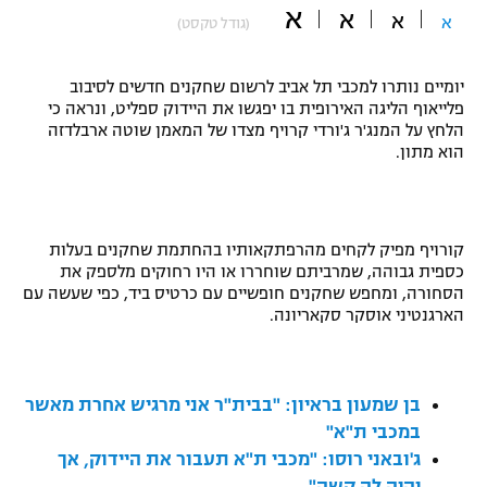
א
א
א
א
(גודל טקסט)
"מחצית בשכונה" – פודקאסט
אופניים
יומיים נותרו למכבי תל אביב לרשום שחקנים חדשים לסיבוב
ספורט מוטורי
משתתפים וזוכים בפרסים
פלייאוף הליגה האירופית בו יפגשו את היידוק ספליט, ונראה כי
הלחץ על המנג'ר ג'ורדי קרויף מצדו של המאמן שוטה ארבלדזה
כדורמים
הוא מתון.
תקנון משתתפים וזוכים בפרסים
טניס
פוטבול אמריקאי NFL
תקנון עבור פעילות אלקטרה
גיימינג E-Sports
קורויף מפיק לקחים מהרפתקאותיו בהחתמת שחקנים בעלות
בייסבול MLB
תקנון עבור פעילות ספורט 1 – "מרלן"
כספית גבוהה, שמרביתם שוחררו או היו רחוקים מלספק את
הסחורה, ומחפש שחקנים חופשיים עם כרטיס ביד, כפי שעשה עם
ספורט אתגרי ואקסטרים
הארגנטיני אוסקר סקאריונה.
תנאי שימוש
אומנויות לחימה
מדיניות פרטיות
בן שמעון בראיון: "בבית"ר אני מרגיש אחרת מאשר
גיימינג E-Sports
במכבי ת"א"
ג'ובאני רוסו: "מכבי ת"א תעבור את היידוק, אך
תקנון פעילות ספורט 1