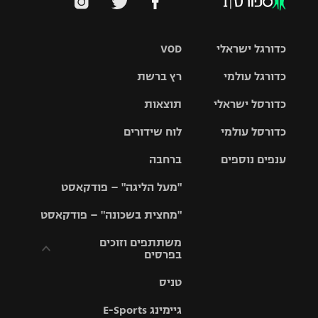
כדורגל ישראלי
VOD
כדורגל עולמי
רץ ברשת
ליגת העל
כדורסל ישראלי
תוצאות
ליגת
ליגה לאומית
האלופות
כדורסל עולמי
לוח שידורים
ליגת ווינר
סל
גביע הטוטו
ענפים נוספים
ברחבה
ליגה
NBA
אירופית
"מעל הליגה" – פודקאסט
ליגה לאומית
ליגיונרים
טניס
יורוליג
ליגה אנגלית
"מחצית בשכונה" – פודקאסט
כדורסל נשים
גביע המדינה
כדוריד
יורוקאפ
ליגה גרמנית
משתתפים וזוכים
בפרסים
מכבי תל
נבחרת
כדורעף
אביב
ישראל
ליגה
טניס
ספרדית
תקנון משתתפים
שחייה
הפועל חולון
מכבי חיפה
וזוכים בפרסים
גיימינג E-Sports