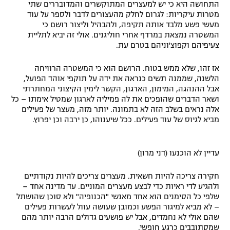
התחושה היא כי יש למעצרים המתוקשרים והמדובררים שתי
רשיון להקרנה פומבית לבית עסק
מטרות עיקריות: לגרום לחלק מהעצורים לדבר ולספר על עוד
מעשי פשע מלבד אותה תקיפה, ולהבהיל וליצור רושם כי
המשטרה נמצאת במרדף אחרי חוליגנים. אולי זה יביא לתליית
הצטרפות לחבילת הערוצים
צעיפיהם וקפוצ'וניהם בטרם עת.
לוח דרושים – ג'ובנט
אז זהו, שלא ממש בטוח. הרושם הוא כי המשטרה הרוויחה
הלשנה, שממנה תשים כנראה את ידה על תוקפי אוהד הפועל,
תגיות
אבל ההנהגה, המימון, הארגון, הקשר לימין הקיצוני המחתרתי
ושאר הדברים שהופכים את לה פמיליה לארגון שמטיל אימתו – כל
אלה נראים בשלב הזה לא בתמונה. יותר מזה, מעצר של פעילים
המגזין
מביא לגיוס של עוד פעילים. ככל שיענוהו, כן ירבה וכן יפרוץ.
עדיין לא הוכנעו (דני מרון)
חקירה צריכה להיות חשאית. מעצרים צריכים להיות נקודתיים
ולהגיע לדי ראיות כדי לבצע מעצרים המוניים. עד מדינה אחד –
שלפי כל הסימנים הוא אחד מאנשי "הכנופיה" ולא סוכן שהושתל
– לא מביא למיגור הפשע וכמובן שעושה עוול לעשרות פעילים
שהם אולי לא נחמדים, אבל יש פושעים גדולים הרבה יותר מהם
שמסתובבים כרגע חופשי.