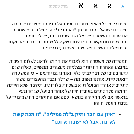
א
א
א
א
(גודל טקסט)
"מחצית בשכונה" – פודקאסט
אופניים
סלחו לי על כל שאיני יוצא בתרועות על מבצע המעצרים שערכה
ספורט מוטורי
משתתפים וזוכים בפרסים
משטרת ישראל בקרב ארגון "האוהדים" לה פמיליה. כמי שמכיר
את עבודת משטרת ישראל מזה שנים רבות, יש לי רתיעה
כדורמים
ממבצעים מתוקשרים ומהצגת נשק שלל שמורכב ברובו מאבוקות
תקנון משתתפים וזוכים בפרסים
טריוויאליות משל הוצגו שם ראשי נפץ גרעיניים.
טניס
פוטבול אמריקאי NFL
תקנון עבור פעילות אלקטרה
תפקידה של משטרה הוא לאכוף את החוק ולדאוג לשלום הציבור.
במבצע האחרון היו יותר מצלמות מעצורים ממשיים, כאלה שגם
גיימינג E-Sports
בייסבול MLB
יגיעו בסופו של דבר לבתי כלא. ואנחנו גם יודעים – כי המשטרה
תקנון עבור פעילות ספורט 1 – "מרלן"
דואגת ליידע אותנו משום מה – שחלק נכבד מהעצורים קשור
ספורט אתגרי ואקסטרים
לתקיפת אוהדי הפועל ת"א בשכונת פלורנטין, תקיפה שלא הייתה
תנאי שימוש
רחוקה מלהסתיים באובדן חייו של אוהד הפועל, שגרזן ננעץ
בראשו. אם לא החקירה בנושא, ספק אם החוקרים היו שמים יד על
אומנויות לחימה
גניבת האמל"ח הזו.
מדיניות פרטיות
גיימינג E-Sports
ראיון עם חבר ותיק ב"לה פמיליה": "זו מכה קשה
לארגון, אבל לא ישברו אותנו"
תקנון פעילות ספורט 1