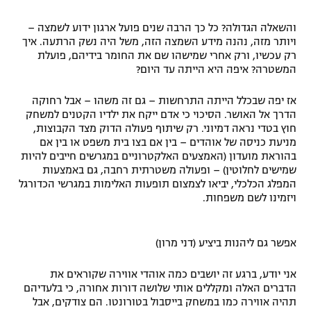
והשאלה הגדולה? כל כך הרבה שנים פועל ארגון ידוע לשמצה –
ויותר מזה, נהנה מידע השמצה הזה, משל היה נשק הרתעה. איך
רק עכשיו, ורק אחרי שמישהו שם את החומר בידיהם, פועלת
המשטרה? איפה היא הייתה עד היום?
אז יפה שבכלל הייתה התרחשות – גם זה משהו – אבל רחוקה
הדרך אל האושר. הסיכוי כי אדם ייקח את ילדיו הקטנים למשחק
חוץ בטדי נראה דמיוני. רק שיתוף פעולה הדוק מצד הקבוצות,
מניעת כניסה של אוהדים – בין אם בצו בית משפט או בין אם
בהוראת מועדון (האמצעים האלקטרוניים במגרשים חייבים להיות
שמישים לחלוטין) – ופעולה משטרתית רחבה, גם באמצעות
המפלג הכלכלי, יביאו לצמצום תופעות האלימות במגרשי הכדורגל
ויזמינו לשם משפחות.
אפשר גם ליהנות ביציע (דני מרון)
אני יודע, ברגע זה יושבים כמה אוהדי אווירה שקוראים את
הדברים האלה ומקללים אותי שלושה דורות אחורה, כי בלעדיהם
תהיה אווירה כמו במשחק בייסבול בטורונטו. הם צודקים, אבל