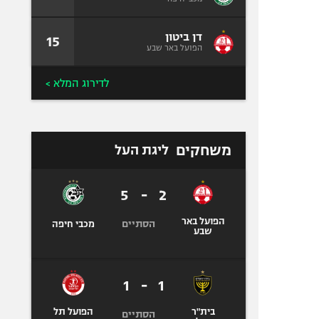
דן ביטון
15
הפועל באר שבע
לדירוג המלא >
משחקים
ליגת העל
5
-
2
הפועל באר
הסתיים
מכבי חיפה
שבע
1
-
1
בית"ר
הפועל תל
הסתיים