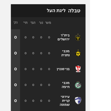
טבלה
ליגת העל
מש׳
נצ׳
הפ׳
תי׳
נק׳
בית"ר
0
0
0
0
0
ירושלים
מכבי
0
0
0
0
0
נתניה
0
0
0
0
0
בני סכנין
מכבי
0
0
0
0
0
חיפה
עירוני
0
0
0
0
0
קרית
שמונה