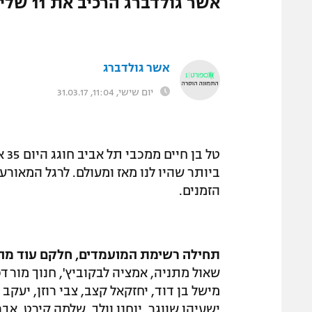
אשר גולדברג הרכיב את 11 שליטי הרחבה. מי עוד ברשימה המכובדת?
המגזין
אשר גולדברג
יום שישי, 11:04, 31.03.17
טל
הזמנים.
תחילה רשימת המועמדים, חלקם עוד מהז
שאול מתניה, אמציה לבקוביץ', חנוך מורדכוב
מישל בן דוד, יחזקאל קצב, צבי רוזן, יעקב 
ישעיהו שווגר, יוחנן וולך, שלמה קירט, אברה