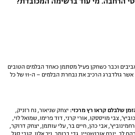
 בן חיים ממכבי תל אביב חוגג היום 35 אביבים וכבר כשחקן פעיל מסתמן כאחד הבלמים הטובים
ביותר שהיו לנו מאז ומעולם. לרגל המאורע אשר גולדברג הרכיב את נבחרת הבלמים – ה-11 של כל
מן שלבלם קראו רץ מרכזי:
יצחק שניאור, נח רזניק,
יץ', צבי מויססקו, אורי קרני, דוד פרימו, שמואל לוי,
רחמינוביץ', אבי כהן, חיים בר, עלי עותמן, יצחק דרוקר,
ם לב, יורם אורנשטיין, גדי ברומר, ניר אלון, קובי סגל,