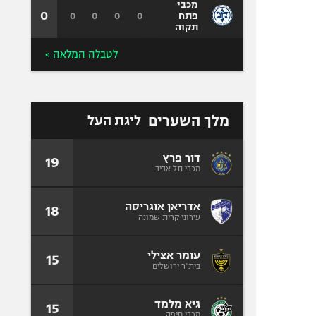
מכבי
0
0
0
0
0
פתח
תקוה
לטבלה המלאה >
מלך השערים
ליגת העל
דור פרץ
19
מכבי תל אביב
אדריאן אוגריסה
18
עירוני קרית שמונה
עומר אצילי
15
בית"ר ירושלים
גיא מלמד
15
מכבי חיפה