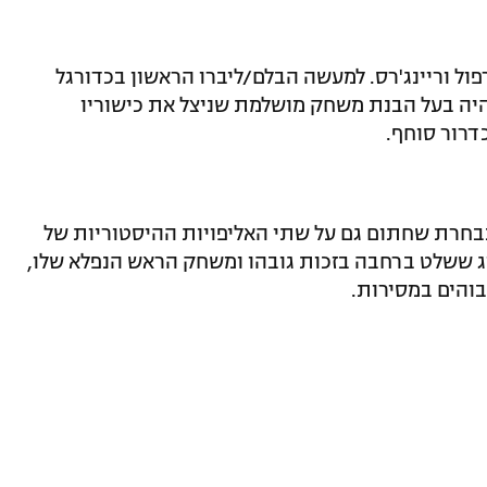
פול וריינג'רס. למעשה הבלם/ליברו הראשון בכדורגל
היה בעל הבנת משחק מושלמת שניצל את כישוריו
דרור סוחף.
בחרת שחתום גם על שתי האליפויות ההיסטוריות של
מהנגב באמצע שנות ה-70. מנהיג ששלט ברחבה בזכות גובהו ומשחק הראש הנפלא שלו,
בוהים במסירות.