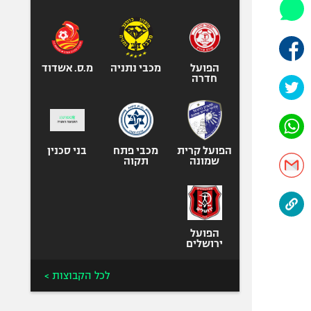
היאבקות WWE
אופניים
ספורט מוטורי
כדורמים
הפועל
מכבי נתניה
מ.ס. אשדוד
חדרה
פוטבול אמריקאי NFL
בייסבול MLB
ספורט אתגרי
ואקסטרים
הפועל קרית
מכבי פתח
בני סכנין
שמונה
תקוה
אומנויות לחימה
גיימינג E-Sports
הפועל
ירושלים
לכל הקבוצות >