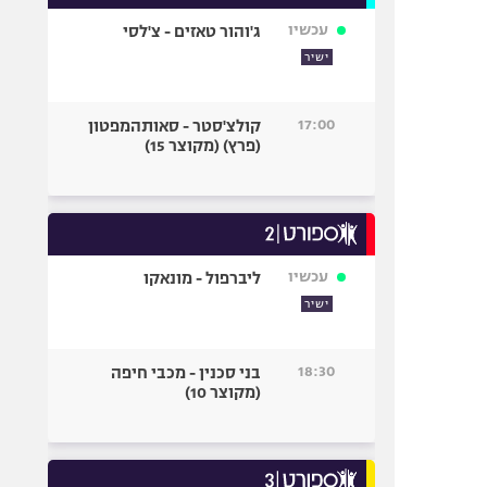
עכשיו
ג'והור טאזים - צ'לסי
ישיר
17:00
קולצ'סטר - סאותהמפטון
(פרץ) (מקוצר 15)
עכשיו
ליברפול - מונאקו
ישיר
18:30
בני סכנין - מכבי חיפה
(מקוצר 10)