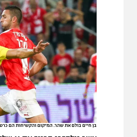
משתתפים וזוכים בפרסים
מכבי ת
הפועל 
תקנון משתתפים וזוכים בפרסים
הפועל 
תקנון עבור פעילות אלקטרה
הפועל 
תקנון עבור פעילות ספורט 1 – "מרלן"
מכבי נ
טניס
בני יהו
גיימינג E-Sports
תנאי שימוש
מדיניות פרטיות
תקנון פעילות ספורט 1
רשיון להקרנה פומבית לבית עסק
הצטרפות לחבילת הערוצים
לוח דרושים – ג'ובנט
בן חיים בולם את שהר. המיקום והקשיחות הם כרטי
תגיות