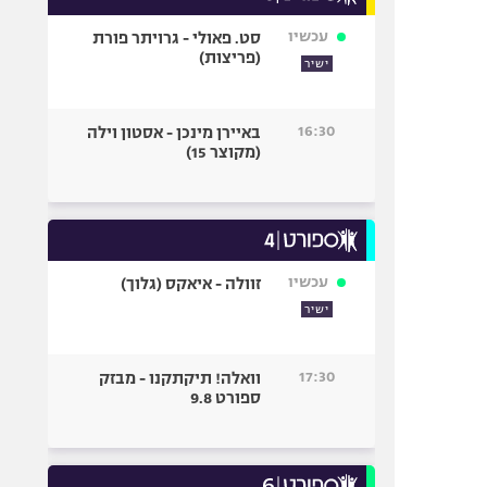
עכשיו
סט. פאולי - גרויתר פורת
(פריצות)
ישיר
16:30
באיירן מינכן - אסטון וילה
(מקוצר 15)
עכשיו
זוולה - איאקס (גלוך)
ישיר
17:30
וואלה! תיקתקנו - מבזק
ספורט 9.8