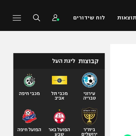
וצאות
לוח שידורים
כדורסל עולמי
ענפים נוספים
קבוצות
ליגת העל
NBA
טניס
יורוליג
כדוריד
יורוקאפ
כדורעף
שחייה
עירוני
מכבי תל
מכבי חיפה
טבריה
אביב
ג'ודו
אגרוף
ספורט אולימפי
UFC
בית"ר
הפועל באר
הפועל חיפה
ירושלים
שבע