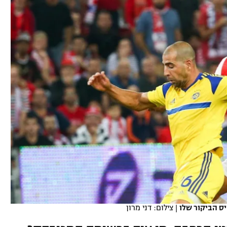
ל אביב
ליגה טורקית
תל אביב
ליגה סינית
חיפה
ליגה ברזילאית
באר שבע
ליגות נוספות
תניה
דה
ס הביקור שלו
|
צילום: דני מרון