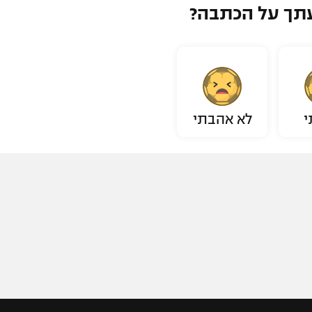
תך על הכתבה?
י
לא אהבתי