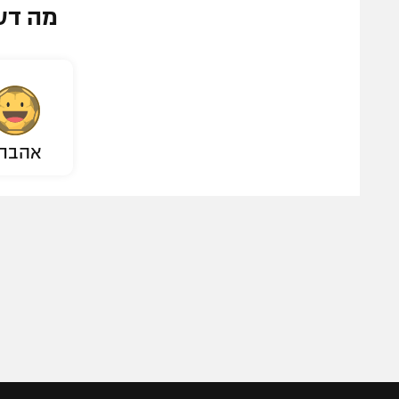
מה דע
אהבת