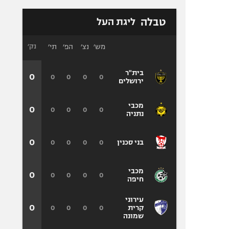
טבלה
ליגת העל
מש׳
נצ׳
הפ׳
תי׳
נק׳
בית"ר
0
0
0
0
0
ירושלים
מכבי
0
0
0
0
0
נתניה
0
0
0
0
0
בני סכנין
מכבי
0
0
0
0
0
חיפה
עירוני
0
0
0
0
0
קרית
שמונה