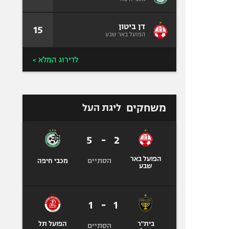
דן ביטון
15
הפועל באר שבע
לדירוג המלא >
משחקים
ליגת העל
5
-
2
הפועל באר
הסתיים
מכבי חיפה
שבע
1
-
1
בית"ר
הפועל תל
הסתיים