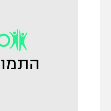
משתתפים וזוכים בפרסים
מכבי ת
הפועל 
תקנון משתתפים וזוכים בפרסים
הפועל 
תקנון עבור פעילות אלקטרה
הפועל 
תקנון עבור פעילות ספורט 1 – "מרלן"
מכבי נ
טניס
בני יהו
גיימינג E-Sports
תנאי שימוש
מדיניות פרטיות
תקנון פעילות ספורט 1
רשיון להקרנה פומבית לבית עסק
הצטרפות לחבילת הערוצים
לוח דרושים – ג'ובנט
תגיות