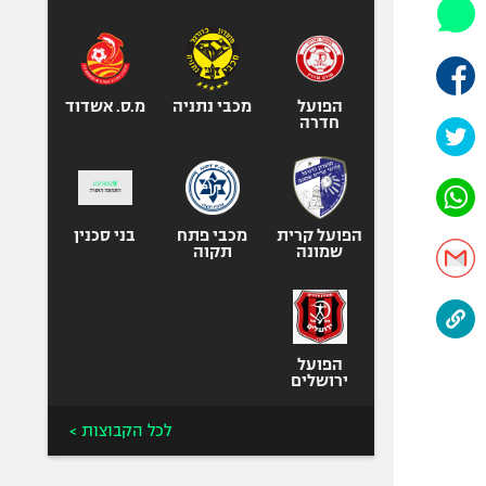
היאבקות WWE
אופניים
ספורט מוטורי
כדורמים
הפועל
מכבי נתניה
מ.ס. אשדוד
חדרה
פוטבול אמריקאי NFL
בייסבול MLB
ספורט אתגרי
ואקסטרים
הפועל קרית
מכבי פתח
בני סכנין
שמונה
תקוה
אומנויות לחימה
גיימינג E-Sports
הפועל
ירושלים
לכל הקבוצות >