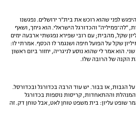
היפגש לפני שהוא רוכש את בית"ר ירושלים. נפגשנו
, "לה־פמיליה" והכדורגל הישראלי. הוא גיחך, ושאף
הסיגר. שנה בבית"ר עלתה לו 62 מיליון שקל, מהבית; עם רובי שפירא נפגשתי ארבעה ימים
י התאבדותו. הוא סיפר לי ששפך 140 מיליון שקל על הפועל חיפה ושנגמר לו הכסף. אמרתי לו:
ני. הוא אמר לי שהוא נוסע לניגריה, יחזור ביום ראשון
את הקנה של הרובה שלו.
ל הגבות, או בבור. יש עוד הרבה בכדורגל ובכדורסל.
ר המנהלת וההתאחדות, קריסות נוספות בכדורגל
אמר שופט עליון: בית משפט טוחן לאט, אבל טוחן דק. זה