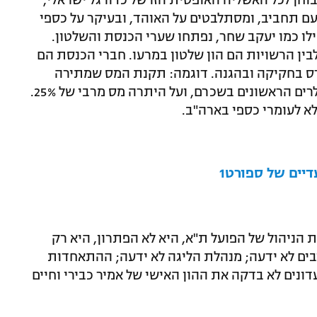
וחן לכל האשליה האופטית הזו של כדורגל ישראלי,
עם תחביב, ומסתלבטים על האוהד, ובעיקר על כספי
אפילו כמו יעקב שחר, נפתחו שערי הכנסת והשלטון.
לבין הרשויות הם הון שלטון במרעו. חברי הכנסת הם
רס בחקיקה ובהגנה. דוגמה: תקנת המס שמתירה
להעסיק כאן זרים ללא מס על 107 אלף הדולרים הראשונים בשכרם, ועל היתרה מס מרבי של 25%.
לא לעומרי כספי בארה"ב.
דיים של ספורט1
ניהול של הפועל ת"א, היא לא הפתרון, היא רק
ם לא ידעה; מנהלת הליגה לא ידעה; ההתאחדות
דונים לא בדקה את ההון האישי של אמיר כבירי וחיים