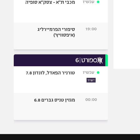
עכשיו
מכבי ת"א - צסק"א סופיה
19:00
סיפורי הפרמיירליג
(איפסוויץ')
עכשיו
טורניר הפאדל, לונדון 7.8
ישיר
00:00
מגזין טניס גברים 6.8