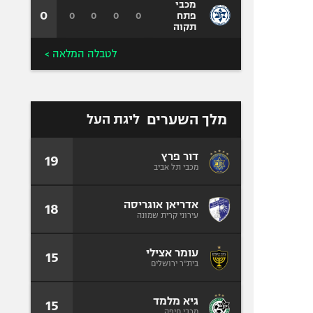
מכבי
0
0
0
0
0
פתח
תקוה
לטבלה המלאה >
מלך השערים
ליגת העל
דור פרץ
19
מכבי תל אביב
אדריאן אוגריסה
18
עירוני קרית שמונה
עומר אצילי
15
בית"ר ירושלים
גיא מלמד
15
מכבי חיפה