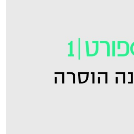
ל אביב
ליגה טורקית
תל אביב
ליגה סינית
חיפה
ליגה ברזילאית
באר שבע
ליגות נוספות
תניה
דה