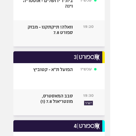
עכשיו
בית"ר ירושלים - אוסטריה
וינה
19:20
וואלה! תיקתקנו - מבזק
ספורט 7.8
עכשיו
הפועל ת"א - קטוביץ
19:30
סבב המאסטרס,
מונטריאול 7.8 (1)
ישיר