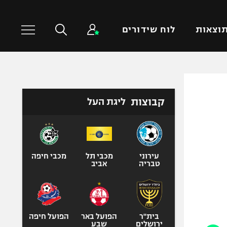
וצאות
לוח שידורים
כדורסל עולמי
ענפים נוספים
קבוצות
ליגת העל
NBA
טניס
יורוליג
כדוריד
יורוקאפ
כדורעף
שחייה
עירוני
מכבי תל
מכבי חיפה
טבריה
אביב
ג'ודו
אגרוף
ספורט אולימפי
UFC
בית"ר
הפועל באר
הפועל חיפה
ירושלים
שבע