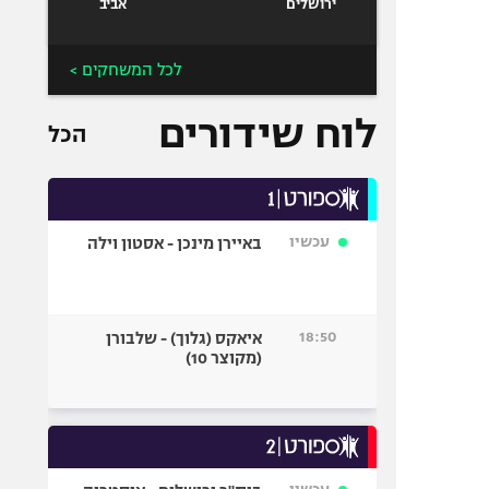
ירושלים
אביב
לכל המשחקים >
לוח שידורים
הכל
עכשיו
באיירן מינכן - אסטון וילה
18:50
איאקס (גלוך) - שלבורן
(מקוצר 10)