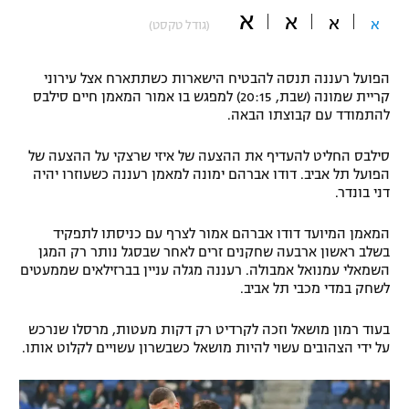
א
א
א
"מחצית בשכונה" – פודקאסט
א
(גודל טקסט)
אופניים
הפועל רעננה תנסה להבטיח הישארות כשתתארח אצל עירוני
ספורט מוטורי
משתתפים וזוכים בפרסים
קריית שמונה (שבת, 20:15) למפגש בו אמור המאמן חיים סילבס
להתמודד עם קבוצתו הבאה.
כדורמים
תקנון משתתפים וזוכים בפרסים
טניס
סילבס החליט להעדיף את ההצעה של איזי שרצקי על ההצעה של
פוטבול אמריקאי NFL
הפועל תל אביב. דודו אברהם ימונה למאמן רעננה כשעוזרו יהיה
תקנון עבור פעילות אלקטרה
דני בונדר.
גיימינג E-Sports
בייסבול MLB
תקנון עבור פעילות ספורט 1 – "מרלן"
המאמן המיועד דודו אברהם אמור לצרף עם כניסתו לתפקיד
בשלב ראשון ארבעה שחקנים זרים לאחר שבסגל נותר רק המגן
ספורט אתגרי ואקסטרים
השמאלי עמנואל אמבולה. רעננה מגלה עניין בברזילאים שממעטים
תנאי שימוש
לשחק במדי מכבי תל אביב.
אומנויות לחימה
בעוד רמון מושאל וזכה לקרדיט רק דקות מעטות, מרסלו שנרכש
מדיניות פרטיות
גיימינג E-Sports
על ידי הצהובים עשוי להיות מושאל כשבשרון עשויים לקלוט אותו.
תקנון פעילות ספורט 1