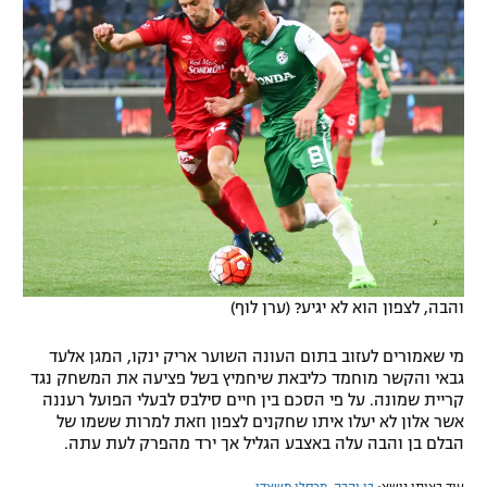
רשיון להקרנה פומבית לבית עסק
הצטרפות לחבילת הערוצים
לוח דרושים – ג'ובנט
תגיות
המגזין
והבה, לצפון הוא לא יגיע? (ערן לוף)
מי שאמורים לעזוב בתום העונה השוער אריק ינקו, המגן אלעד
גבאי והקשר מוחמד כליבאת שיחמיץ בשל פציעה את המשחק נגד
קריית שמונה. על פי הסכם בין חיים סילבס לבעלי הפועל רעננה
אשר אלון לא יעלו איתו שחקנים לצפון וזאת למרות ששמו של
הבלם בן והבה עלה באצבע הגליל אך ירד מהפרק לעת עתה.
עוד באותו נושא:
בן והבה
,
מרסלו משאדו