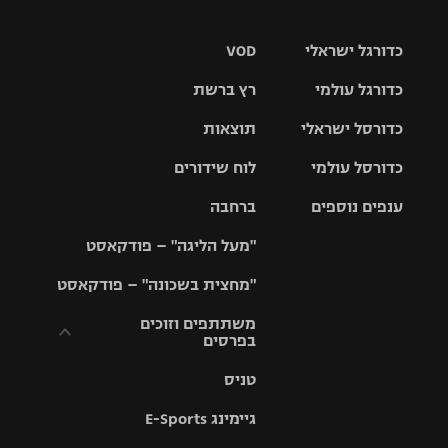
כדורגל ישראלי
VOD
כדורגל עולמי
רץ ברשת
ליגת העל
כדורסל ישראלי
תוצאות
ליגת
ליגה לאומית
האלופות
כדורסל עולמי
לוח שידורים
ליגת ווינר
סל
גביע הטוטו
ענפים נוספים
ברחבה
ליגה
NBA
אירופית
"מעל הליגה" – פודקאסט
ליגה לאומית
ליגיונרים
טניס
יורוליג
ליגה אנגלית
"מחצית בשכונה" – פודקאסט
כדורסל נשים
גביע המדינה
כדוריד
יורוקאפ
ליגה גרמנית
משתתפים וזוכים
בפרסים
מכבי תל
נבחרת
כדורעף
אביב
ישראל
ליגה
טניס
ספרדית
תקנון משתתפים
שחייה
הפועל חולון
מכבי חיפה
וזוכים בפרסים
גיימינג E-Sports
ליגה