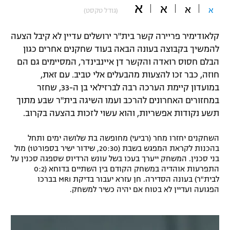
א
א
א
א
(גודל טקסט)
"מחצית בשכונה" – פודקאסט
אופניים
קלאודימיר פריירה קשר בית"ר ירושלים עדיין לא קיבל הצעה
ספורט מוטורי
משתתפים וזוכים בפרסים
להמשיך בקבוצה בעונה הבאה בעוד שחקנים אחרים כגון
הבלם חסוס רואדה והקשר דן איינבינדר, המסיימים גם הם
כדורמים
חוזה, כבר זכו להצעות מהבעלים אלי טביב. עם זאת,
תקנון משתתפים וזוכים בפרסים
טניס
במועדון קיימת הערכה רבה לברזילאי בן ה-33, שחזר
פוטבול אמריקאי NFL
במחזורים האחרונים להרכב ועמו השיגה בית"ר שבע מתוך
תקנון עבור פעילות אלקטרה
תשע נקודות אפשריות, והוא עשוי לזכות בהצעה בקרוב.
גיימינג E-Sports
בייסבול MLB
תקנון עבור פעילות ספורט 1 – "מרלן"
השחקנים יחזרו מחר (רביעי) מחופשה בת שלושה ימים ותחל
ספורט אתגרי ואקסטרים
בהכנות לקראת המפגש בשבת (20:30, שידור ישיר בספורט1) מול
תנאי שימוש
בני סכנין. המשחק ייערך בעכו בשל עונש הרדיוס שספגה סכנין על
אומנויות לחימה
התפרעות אוהדיה במשחק הקודם בין השתיים בדוחא (0:2
לבית"ר) בעונה הסדירה. חן עזרא יעבור בדיקת MRI בברכו
מדיניות פרטיות
הפגועה ועדיין לא בטוח אם יהיה כשיר למשחק.
גיימינג E-Sports
תקנון פעילות ספורט 1