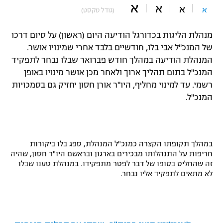
א
א
א
א
(גודל טקסט)
"מחצית בשכונה" – פודקאסט
אופניים
מנהלת הליגות בכדורגל הודיעה היום (ראשון) על סיום דרכו
ספורט מוטורי
משתתפים וזוכים בפרסים
של המנכ"ל אבי בלו, חודשיים בלבד אחרי שמינויו אושר.
המנהלת הודיעה במהלך חודש פברואר שבלו נבחר לתפקיד
כדורמים
המנכ"ל בתום תהליך ארוך ולאחר מכן אושר מינויו באופן
תקנון משתתפים וזוכים בפרסים
טניס
רשמי. עד למינוי מחליף, היו"ר אורן חסון יחזיק גם בסמכויות
פוטבול אמריקאי NFL
המנכ"ל
.
תקנון עבור פעילות אלקטרה
גיימינג E-Sports
בייסבול MLB
תקנון עבור פעילות ספורט 1 – "מרלן"
ספורט אתגרי ואקסטרים
במהלך תקופתו הקצרה כמנכ"ל המנהלת, ספג בלו ביקורות
תנאי שימוש
חריפות על התנהלותו מבכירים בארגון ובראשם היו"ר חסון, שהיה
אומנויות לחימה
זה שהחליט בסופו של דבר לפטר מתפקידו. במנהלת טענו שבלו
לא מתאים לתפקיד אליו נבחר
.
מדיניות פרטיות
גיימינג E-Sports
תקנון פעילות ספורט 1