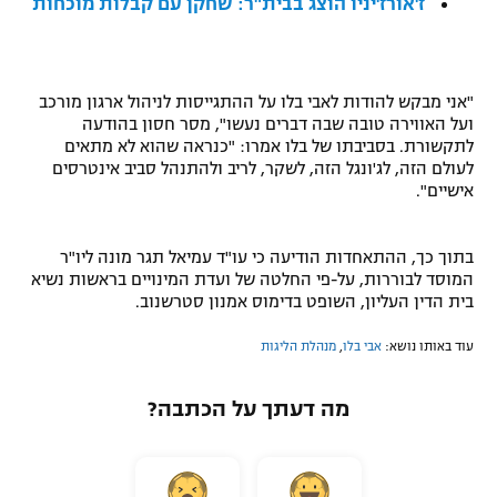
ז'אורז'יניו הוצג בבית"ר: שחקן עם קבלות מוכחות
רשיון להקרנה פומבית לבית עסק
הצטרפות לחבילת הערוצים
"
אני מבקש להודות לאבי בלו על ההתגייסות לניהול ארגון מורכב
ועל האווירה טובה שבה דברים נעשו", מסר חסון בהודעה
לוח דרושים – ג'ובנט
לתקשורת.
בסביבתו של בלו אמרו: "כנראה שהוא לא מתאים
לעולם הזה, לג'ונגל הזה, לשקר, לריב ולהתנהל סביב אינטרסים
תגיות
אישיים".
המגזין
בתוך כך, ההתאחדות הודיעה כי עו"ד עמיאל תגר מונה ליו"ר
המוסד לבוררות, על-פי החלטה של ועדת המינויים בראשות נשיא
בית הדין העליון, השופט בדימוס אמנון סטרשנוב.
עוד באותו נושא:
אבי בלו
,
מנהלת הליגות
מה דעתך על הכתבה?