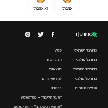
אהבתי
לא אהבתי
כדורגל ישראלי
VOD
כדורגל עולמי
רץ ברשת
ליגת העל
כדורסל ישראלי
תוצאות
ליגת
ליגה לאומית
האלופות
כדורסל עולמי
לוח שידורים
ליגת ווינר
סל
גביע הטוטו
ענפים נוספים
ברחבה
ליגה
NBA
אירופית
"מעל הליגה" – פודקאסט
ליגה לאומית
ליגיונרים
טניס
יורוליג
ליגה אנגלית
"מחצית בשכונה" – פודקאסט