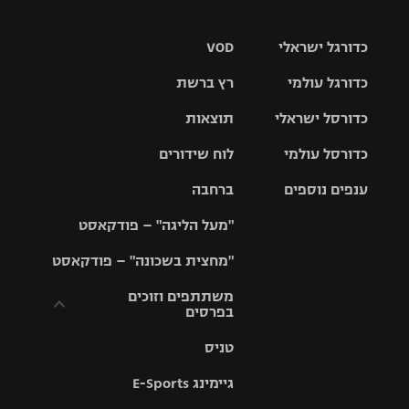
כדורגל ישראלי
VOD
כדורגל עולמי
רץ ברשת
ליגת העל
כדורסל ישראלי
תוצאות
ליגת
ליגה לאומית
האלופות
כדורסל עולמי
לוח שידורים
ליגת ווינר
סל
גביע הטוטו
ענפים נוספים
ברחבה
ליגה
NBA
אירופית
"מעל הליגה" – פודקאסט
ליגה לאומית
ליגיונרים
טניס
יורוליג
ליגה אנגלית
"מחצית בשכונה" – פודקאסט
כדורסל נשים
גביע המדינה
כדוריד
יורוקאפ
ליגה גרמנית
משתתפים וזוכים
בפרסים
מכבי תל
נבחרת
כדורעף
אביב
ישראל
ליגה
טניס
ספרדית
תקנון משתתפים
שחייה
הפועל חולון
מכבי חיפה
וזוכים בפרסים
גיימינג E-Sports
ליגה