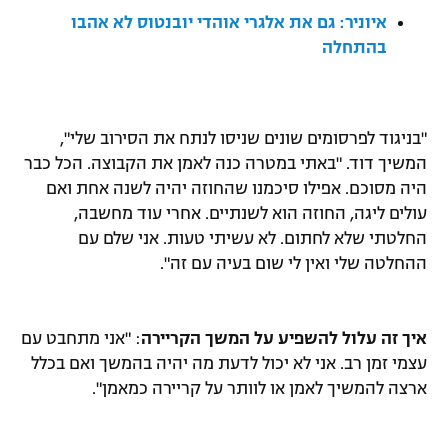
איוניר: גם את אלגרי אוהדי יובנטוס לא אהבו
רשיון להקרנה פומבית לבית עסק
בהתחלה
הצטרפות לחבילת הערוצים
לוח דרושים – ג'ובנט
"בניגוד לפרסומים שונים שניסו לנתח את הסירוב שלי",
המשיך דוד. "באתי במטרה כנה לאמן את הקבוצה. הכל כבר
תגיות
היה מסוכם. אפילו סיכמנו שהחוזה יהיה לשנה אחת ואם
עולים ליגה, החוזה הוא לשנתיים. אחרי עוד מחשבה,
המגזין
החלטתי שלא לחתום.
לא עשיתי טעות. אני שלם עם
ההחלטה שלי ואין לי שום בעיה עם זה".
איך זה עלול להשפיע על המשך הקריירה
: "אני מתחבט עם
עצמי זמן רב. אני לא יכול לדעת מה יהיה בהמשך ואם בכלל
ארצה להמשיך לאמן או לוותר על קריירה כמאמן".