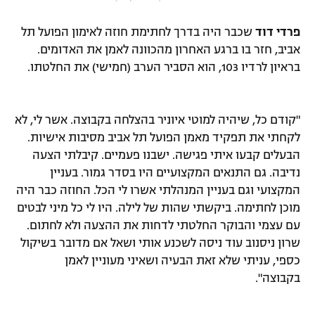
"מחצית בשכונה" – פודקאסט
אופניים
פרדי דוד
שכבר היה בדרך לחתימת חוזה לאימון הפועל תל
אביב, חזר בו ברגע האחרון מהכוונה לאמן את האדומים.
ספורט מוטורי
משתתפים וזוכים בפרסים
בראיון לרדיו 103, הוא הסביר הערב (חמישי) את החלטתו.
כדורמים
תקנון משתתפים וזוכים בפרסים
טניס
"קודם כל, שיהיה למוטי איוניר בהצלחה בקבוצה. אשר לי, לא
פוטבול אמריקאי NFL
לקחתי את תפקיד מאמן הפועל תל אביב מסיבות אישיות.
תקנון עבור פעילות אלקטרה
הבעלים קבעו איתי פגישה. ישבנו פעמיים. קיבלתי הצעה
גיימינג E-Sports
בייסבול MLB
נדיבה. גם התנאים המקצועיים היו בסדר גמור. בעניין
תקנון עבור פעילות ספורט 1 – "מרלן"
המקצועי וגם בעניין המנהלתי אשרו לי הכל. החוזה כבר היה
ספורט אתגרי ואקסטרים
מוכן לחתימה. ביקשתי שהות של לילה. היו לי כל מיני לבטים
תנאי שימוש
עם עצמי והבוקר החלטתי לדחות את ההצעה ולא לחתום.
אומנויות לחימה
שרון ניסנוב עוד ניסה לשכנע אותי ושאל אם מדובר בשיקול
מדיניות פרטיות
כספי, עניתי שלא זאת הבעיה ושאיני מעוניין לאמן
גיימינג E-Sports
בקבוצה".
תקנון פעילות ספורט 1