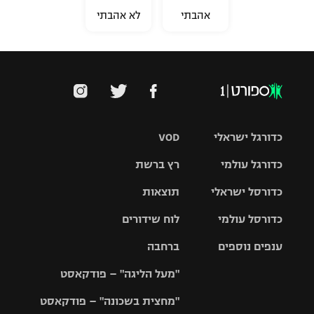
אהבתי
לא אהבתי
כדורגל ישראלי
VOD
כדורגל עולמי
רץ ברשת
ליגת העל
כדורסל ישראלי
תוצאות
ליגת
ליגה לאומית
האלופות
כדורסל עולמי
לוח שידורים
ליגת ווינר
סל
גביע הטוטו
ענפים נוספים
ברחבה
ליגה
NBA
אירופית
"מעל הליגה" – פודקאסט
ליגה לאומית
ליגיונרים
טניס
יורוליג
ליגה אנגלית
"מחצית בשכונה" – פודקאסט
כדורסל נשים
גביע המדינה