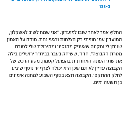
ב-133
רשיון להקרנה פומבית לבית עסק
הצטרפות לחבילת הערוצים
החלוץ אמר לאחר שובו למועדון: "אני שמח לשוב לאשקלון,
לוח דרושים – ג'ובנט
המועדון עמו חוויתי רק הצלחות ורגעי נחת. מודה על האמון
שניתן לי ומקווה שאעניק מהנסיון ומהיכולת שלי לטובת
תגיות
מטרת הקבוצה". חדד, ששיחק בעבר בבית"ר ירושלים בילה
את שתי העונה האחרונות בהפועל קטמון. מסע הרכש של
המגזין
הקבוצה עדיין לא תם שכן היא יכולה לצרף זר נוסף שיגיע
לחלק ההתקפי. הקבוצה תצא בסוף השבוע למחנה אימונים
בן תשעה ימים.