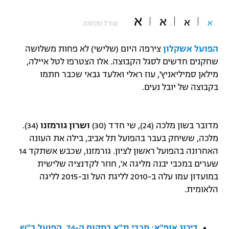
"מחצית בשכונה" – פודקאסט
א
א
אופניים
א
א
(גודל טקסט)
ספורט מוטורי
משתתפים וזוכים בפרסים
הפועל אשקלון
צירפה היום (שלישי) לא פחות משלושה
שחקנים חדשים לסגל הקבוצה. אלו הצטרפו לטל איילה,
כדורמים
מילאן סמיליאניץ', עוז ראלי ואלעד גבאי שכבר חתמו
תקנון משתתפים וזוכים בפרסים
טניס
בקבוצה של יובל נעים.
פוטבול אמריקאי NFL
תקנון עבור פעילות אלקטרה
גיימינג E-Sports
בייסבול MLB
מדובר בשון מלכה (24), שי חדד (30)
ושרון גורמזנו
(34).
תקנון עבור פעילות ספורט 1 – "מרלן"
מלכה, ששיחק בעבר בהפועל תל אביב, בילה את העונה
ספורט אתגרי ואקסטרים
האחרונה בהפועל ראשון לציון. גורמזנו, שכבש אשתקד 14
תנאי שימוש
שערים במכבי יבנה מליגה א', חוזר לקדנציה שלישית
אומנויות לחימה
במועדון עמו עלה ב-2010 לליגת העל וב-2015 לליגה
מדיניות פרטיות
הלאומית.
גיימינג E-Sports
תקנון פעילות ספורט 1
דירוג אופ"א: מכבי ת"א במקום ה-74, הפועל ב"ש