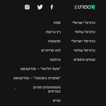
כדורגל ישראלי
VOD
כדורגל עולמי
רץ ברשת
ליגת העל
כדורסל ישראלי
תוצאות
ליגת
ליגה לאומית
האלופות
כדורסל עולמי
לוח שידורים
ליגת ווינר
סל
גביע הטוטו
ענפים נוספים
ברחבה
ליגה
NBA
אירופית
"מעל הליגה" – פודקאסט
ליגה לאומית
ליגיונרים
טניס
יורוליג
ליגה אנגלית
"מחצית בשכונה" – פודקאסט
כדורסל נשים
גביע המדינה
כדוריד
יורוקאפ
ליגה גרמנית
משתתפים וזוכים
בפרסים
מכבי תל
נבחרת
כדורעף
אביב
ישראל
ליגה
טניס
ספרדית
תקנון משתתפים