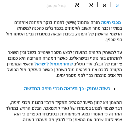
א
א
א
א
(גודל טקסט)
"מחצית בשכונה" – פודקאסט
אופניים
מכבי חיפה
חזרה אתמול (שישי) לפנות בוקר ממחנה אימונים
ספורט מוטורי
משתתפים וזוכים בפרסים
בפולין וכבר מחר תשוב לאימונים בכפר גלים כהכנה למשחק
הרשמי הראשון של העונה, בשבת הבאה במסגרת גביע הטוטו מול
כדורמים
בני סכנין.
תקנון משתתפים וזוכים בפרסים
טניס
עד למשחק מקווים במועדון לבצע מספר שינויים בסגל ובין השאר
פוטבול אמריקאי NFL
תקנון עבור פעילות אלקטרה
להתחזק בזר נוסף ובישראלים, כאשר המטרה הקרובה היא כמובן
צירופו של הבלם אדי גוטליב
שחזר אתמול לישראל
וראשי המועדון
גיימינג E-Sports
בייסבול MLB
מקווים לסכם את הפרטים מול השחקן כאשר העסקה מול הפועל
תקנון עבור פעילות ספורט 1 – "מרלן"
תל אביב סוכמה כבר לפני מספר ימים.
ספורט אתגרי ואקסטרים
תנאי שימוש
כשזה עמוק: כך תיראה מכבי חיפה החדשה
אומנויות לחימה
המאמן גיא לוזון מייעד לגוטליב תפקיד מרכזי בהגנת מכבי חיפה,
מדיניות פרטיות
גיימינג E-Sports
דבר שצפוי לפגוע במעמדו של גארי קגלמאכר. הבלם הרגיש במהלך
המחנה כי מעמדו נפגע משמעותית ובסביבתו מספרים כי הוא
צפוי ליזום שיחה עם המאמן כדי להבין מה מעמדו העונה.
תקנון פעילות ספורט 1