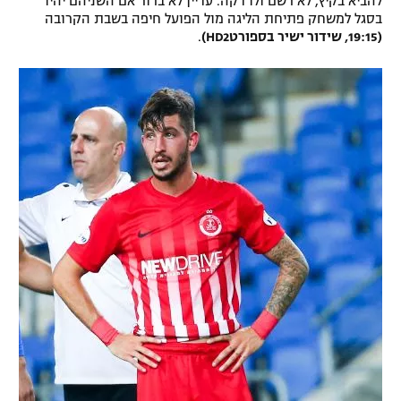
להביא בקיץ, לא רשם ולו דקה. עדיין לא ברור אם השניהם יהיו
בסגל למשחק פתיחת הליגה מול הפועל חיפה בשבת הקרובה
רשיון להקרנה פומבית לבית עסק
(19:15, שידור ישיר בספורטHD2)
.
הצטרפות לחבילת הערוצים
לוח דרושים – ג'ובנט
תגיות
המגזין