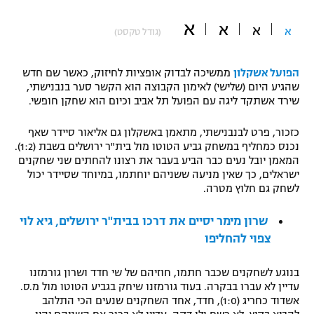
"מחצית בשכונה" – פודקאסט
א
א
אופניים
א
א
(גודל טקסט)
ספורט מוטורי
משתתפים וזוכים בפרסים
הפועל אשקלון
ממשיכה לבדוק אופציות לחיזוק, כאשר שם חדש
שהגיע היום (שלישי) לאימון הקבוצה הוא הקשר סער בנבנישתי,
כדורמים
שירד אשתקד ליגה עם הפועל תל אביב וכיום הוא שחקן חופשי.
תקנון משתתפים וזוכים בפרסים
טניס
פוטבול אמריקאי NFL
כזכור, פרט לבנבנישתי, מתאמן באשקלון גם אליאור סיידר שאף
תקנון עבור פעילות אלקטרה
נכנס כמחליף במשחק גביע הטוטו מול בית"ר ירושלים בשבת (1:2).
גיימינג E-Sports
המאמן יובל נעים כבר הביע בעבר את רצונו להחתים שני שחקנים
בייסבול MLB
תקנון עבור פעילות ספורט 1 – "מרלן"
ישראלים, כך שאין מניעה ששניהם יוחתמו, במיוחד שסיידר יכול
לשחק גם חלוץ מטרה.
ספורט אתגרי ואקסטרים
תנאי שימוש
שרון מימר יסיים את דרכו בבית"ר ירושלים, גיא לוי
אומנויות לחימה
צפוי להחליפו
מדיניות פרטיות
גיימינג E-Sports
בנוגע לשחקנים שכבר חתמו, חוזיהם של שי חדד ושרון גורמזנו
עדיין לא עברו בבקרה. בעוד גורמזנו שיחק בגביע הטוטו מול מ.ס.
תקנון פעילות ספורט 1
אשדוד כחריג (1:0), חדד, אחד השחקנים שנעים הכי התלהב