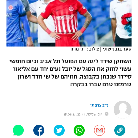
כדורסל נשים
נבחרת ישראל
יורוליג
ליגה ספרדית
טניס
VOD
מכבי תל אביב
מכבי חיפה
יורוקאפ
ליגה איטלקית
כדוריד
הפועל חולון
בית"ר ירושלים
רץ ברשת
ליגה צרפתית
כדורעף
סער בנבנישתי
|
צילום: דני מרון
הפועל ירושלים
מכבי תל אביב
ליגה הולנדית
השחקן שירד ליגה עם הפועל תל אביב וכיום חופשי
שחייה
תוצאות
דני אבדיה
הפועל תל אביב
עשוי לחזק את הסגל של יובל נעים יחד עם אליאור
ליגה טורקית
סיידר שנבחן בקבוצה. חוזיהם של שי חדד ושרון
ג'ודו
הפועל חיפה
לוח שידורים
גורמזנו טרם עברו בבקרה
ליגה סינית
אגרוף
הפועל באר שבע
ליגה ברזילאית
ברחבה
נדב צרפתי
ספורט אולימפי
מכבי נתניה
יום שלישי, 22:44, 15.08.17
ליגות נוספות
UFC
"מעל הליגה" – פודקאסט
בני יהודה
היאבקות WWE