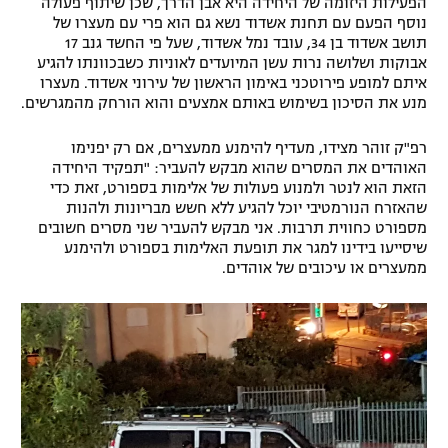
הפעילות היזומה של היחידה היא אבן הדרך, שכן שיתוף פעולה
נוסף הפעם עם תחנת אשדוד נשא גם הוא פרי עם מעצרו של
תושב אשדוד בן 34, עובד נמל אשדוד, שעל פי החשד גנב 17
אבוקות ושלושה נרות עשן המיועדים לאוניות כשבכוונתו להגיע
איתם למופע פירוטכני באימון הראשון של עירוני אשדוד. מעצרו
מנע את הסיכון בשימוש באותם אמצעים והוא הורחק מהמגרשים.
רפ"ק זוהר מצידו, מעדיף להימנע ממעצרים, אם רק יפנימו
האוהדים את המסרים שהוא מבקש להעביר: "תפקיד היחידה
הזאת הוא לנטר ולמנוע פעולות של אלימות בספורט, זאת כדי
שהאזרח הנורמטיבי יוכל להגיע ללא חשש מבריונות ולהנות
מספורט כחווית תרבות. אני מבקש להעביר שני מסרים חשובים
שיסייעו בידינו למגר את תופעת האלימות בספורט ולהימנע
ממעצרים או עיכובים של אוהדים.