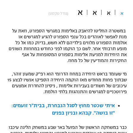
"מחצית בשכונה" – פודקאסט
א
א
אופניים
א
א
(גודל טקסט)
ספורט מוטורי
משתתפים וזוכים בפרסים
במשטרה החליטו להיאבק באלימות במגרשי הספורט, וזאת על
מנת לאפשר לאוהדים בכל ענפי הספורט להגיע למגרשים או
כדורמים
אולמות הספורט מלווים בילדיהם ללא חשש, בדיוק כמו אל כל
תקנון משתתפים וזוכים בפרסים
טניס
מופע תרבותי אחר. לשם כך הוקמו לפני כחודש במחוזות השונים
את היחידות למניעת אלימות בספורט המסופחות על אגף
פוטבול אמריקאי NFL
תקנון עבור פעילות אלקטרה
החקירות והמודיעין של כל מחוז.
גיימינג E-Sports
בייסבול MLB
תקנון עבור פעילות ספורט 1 – "מרלן"
מי שעומד בראש היחידה במחוז הדרומי הוא רפ"ק שמעון זוהר,
שבתוך פחות מחודש מאז הוקמה היחידה הספיקו אנשיו לבצע 15
ספורט אתגרי ואקסטרים
עיכובים של חשודים בעבירות אלימות , ניסיון להחדרת אמצעים
תנאי שימוש
פירוטכניים למגרשים והתנהגות בלתי הולמת.
אומנויות לחימה
איתי שכטר מחוץ לסגל הנבחרת, בבית"ר זועמים:
מדיניות פרטיות
גיימינג E-Sports
"זו בושה". קבהא ובניון בפנים
תקנון פעילות ספורט 1
כבר במשחקה הראשון של הפועל באר שבע במשחק הליגה עיכבו