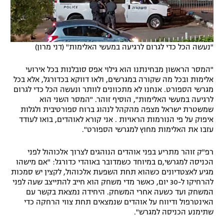
"נעשה הכל כדי לגרום לרגיעה במעשי האלימות" (דני מרון)
"המסר הראשון מבחינתנו הוא גילוי אפס סובלנות בכל אירועי
אלימות ובכל מה שקורה במגרשים, ולאו דווקא בכדורגל, אלא בכל
מגרשי הספורט. אנחנו לא מתכוונים לוותר ונעשה הכל כדי לגרום
לרגיעה במעשי האלימות", הוסיף זוהר. "המסר השני הוא
שמשטרת ישראל מצפה מהקהל לנהוג ברוח ספורטיבית ולגלות
איפוק על פי הנורמות הראויות . אני קורא לאוהדים, בואו לעודד
עזבו את האלימות מחוץ למגרשי הספורט".
רפ"ק זוהר מתריע בפני אוהדים הנוהגים לצרוך אלכוהול לפני
הכניסה למגרשי,ם במיוחד כשמדובר באוהדי כדורגל: "אם מישהו
מגיע לאצטדיונים כשהוא תחת השפעת אלכוהול, לקצין יש סמכות
להרחיקו ל-30 יום, כאשר מדי משחק הוא חייב להתייצב שעה לפני
המשחק ועד כשעה אחרי המשחק. היחידה נמצאת בקשר עם
האינטרפול ודיווח על אוהדים שנמצאים תחת צווי הרחקה כדי
שתימנע הכניסה למגרש".