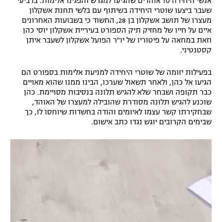
אנשי היחידה 10 אוהדים שהגיעו למגרש והפגינו אלימות. ברביעי
שעבר ביצעו שוטרי היחידה בשיתוף עם בלשי תחנת אשקלון
רשיון להקרנה פומבית לבית עסק
מעצרו של תושב אשקלון בן 28, החשוד כי בשבועות האחרונים
איים על חייו של מחזיק תיק הספורט בעיריית אשקלון יוסי כהן
הצטרפות לחבילת הערוצים
וזאת במחאה על פיטוריו של יו"ר הפועל אשקלון לשעבר איתן
קסטנטיני.
לוח דרושים – ג'ובנט
בפעילות יזומה של שוטרי היחידה למניעת אלימות בספורט הם
הגיעו אל כהן, ולאחר תשאול שערכו, הבינו ממנו שהוא מאויים
תגיות
כבר תקופה ושבחר שלא להגיש תלונה בנסיבות מסויימת. כהן
שוכנע להגיש תלונה מסודרת שהובילה למעצרו של האוהד,
המגזין
שבחקירתו קשר עצמו לאיומים והודה בחשדות שיוחסו לו, כך
שבימים הקרובים יוגש נגדו כתב אישום.