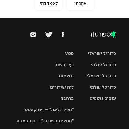
אהבתי
לא אהבתי
כדורגל ישראלי
VOD
כדורגל עולמי
רץ ברשת
ליגת העל
כדורסל ישראלי
תוצאות
ליגת
ליגה לאומית
האלופות
כדורסל עולמי
לוח שידורים
ליגת ווינר
סל
גביע הטוטו
ענפים נוספים
ברחבה
ליגה
NBA
אירופית
"מעל הליגה" – פודקאסט
ליגה לאומית
ליגיונרים
טניס
יורוליג
ליגה אנגלית
"מחצית בשכונה" – פודקאסט
כדורסל נשים
גביע המדינה
כדוריד