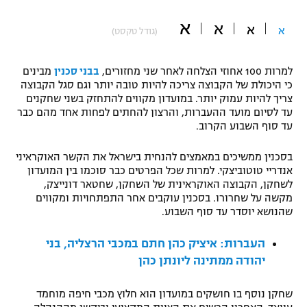
"מחצית בשכונה" – פודקאסט
א
א
אופניים
א
א
(גודל טקסט)
ספורט מוטורי
משתתפים וזוכים בפרסים
למרות 100 אחוזי הצלחה לאחר שני מחזורים,
בבני סכנין
מבינים
כי היכולת של הקבוצה צריכה להיות טובה יותר וגם סגל הקבוצה
כדורמים
צריך להיות עמוק יותר. במועדון מקווים להתחזק בשני שחקנים
תקנון משתתפים וזוכים בפרסים
טניס
עד לסיום מועד ההעברות, והרצון להחתים לפחות אחד מהם כבר
עד סוף השבוע הקרוב.
פוטבול אמריקאי NFL
תקנון עבור פעילות אלקטרה
גיימינג E-Sports
בסכנין ממשיכים במאמצים להנחית בישראל את הקשר האוקראיני
בייסבול MLB
תקנון עבור פעילות ספורט 1 – "מרלן"
אנדריי טוטוביצקי. למרות שכל הפרטים כבר סוכמו בין המועדון
לשחקן, הקבוצה האוקראינית של השחקן, שחטאר דונייצק,
ספורט אתגרי ואקסטרים
מקשה על שחרורו. בסכנין עוקבים אחר התפתחויות ומקווים
תנאי שימוש
שהנושא יוסדר עד סוף השבוע.
אומנויות לחימה
העברות: איציק כהן חתם במכבי הרצליה, בני
מדיניות פרטיות
גיימינג E-Sports
יהודה ממתינה ליונתן כהן
תקנון פעילות ספורט 1
שחקן נוסף בו חושקים במועדון הוא חלוץ מכבי חיפה מוחמד