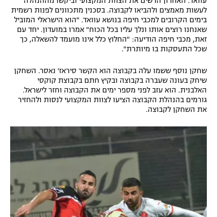
עוואד. האחרון הרשים את הצוות המקצועי וביקשו מההנהלה
לעשות מאמצים ולהביאו לקבוצה. בסכנין מתכוונים לפנות רשמית
רשיון להקרנה פומבית לבית עסק
בימים הקרובים למכבי חיפה בנושא עוואד. "הוא הישראלי המוביל
שאנחנו רוצים אותו ונלך עליו בכל הכוח" אמרו במועדון. יחד עם
הצטרפות לחבילת הערוצים
זאת, מכבי חיפה הודיעה: "החלוץ כלל אינו מועמד להשאלה, כך
שכל התעסקות בו מיותרת".
לוח דרושים – ג'ובנט
שחקן נוסף ששמו עלה בקבוצה הוא הקשר סיראז' נאסר. השחקן
שיחק בעונה שעברה בקבוצה ובקיץ חתם בקבוצת קוקסי
תגיות
האלבנית. הוא עזב לפני מספר ימים את הקבוצה וחזר לישראל.
גורמים בהנהלת הקבוצה הציעו לצוות המקצועי לנסות ולהחזיר
המגזין
את השחקן לקבוצה.