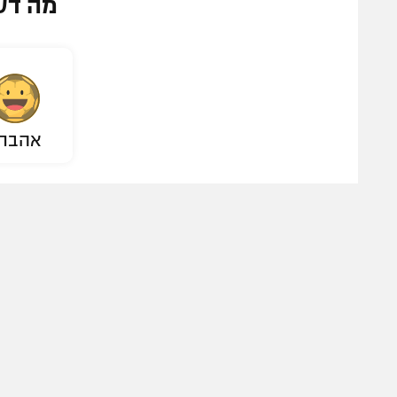
מה דע
אהבת