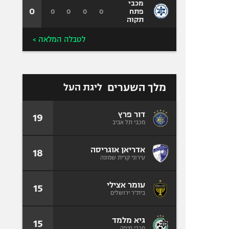
מכבי
0
0
0
0
0
פתח
תקוה
לטבלה המלאה >
מלך השערים
ליגת העל
דור פרץ
19
מכבי תל אביב
אדריאן אוגריסה
18
עירוני קרית שמונה
עומר אצילי
15
בית"ר ירושלים
גיא מלמד
15
מכבי חיפה