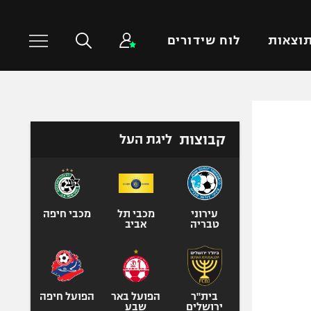
וצאות
לוח שידורים
כדורסל עולמי
ענפים נוספים
קבוצות
ליגת העל
NBA
טניס
יורוליג
כדוריד
יורוקאפ
כדורעף
שחייה
עירוני
מכבי תל
מכבי חיפה
טבריה
אביב
ג'ודו
אגרוף
ספורט אולימפי
UFC
בית"ר
הפועל באר
הפועל חיפה
ירושלים
שבע