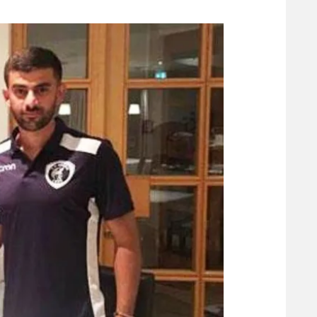
משתתפים וזוכים בפרסים
מכבי ת
הפועל 
תקנון משתתפים וזוכים בפרסים
הפועל 
תקנון עבור פעילות אלקטרה
הפועל 
תקנון עבור פעילות ספורט 1 – "מרלן"
מכבי נ
טניס
בני יהו
גיימינג E-Sports
תנאי שימוש
מדיניות פרטיות
תקנון פעילות ספורט 1
רשיון להקרנה פומבית לבית עסק
הצטרפות לחבילת הערוצים
לוח דרושים – ג'ובנט
תגיות