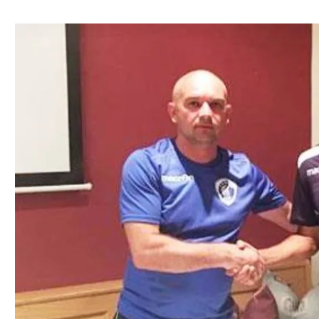
ל אביב
ליגה טורקית
תל אביב
ליגה סינית
חיפה
ליגה ברזילאית
באר שבע
ליגות נוספות
תניה
דה