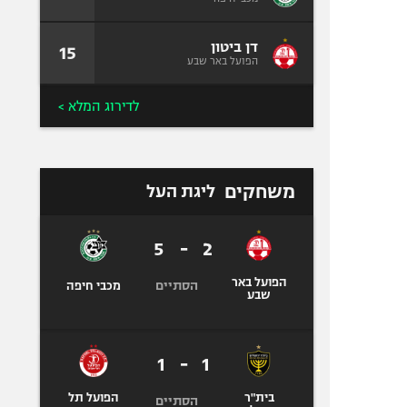
דן ביטון
15
הפועל באר שבע
לדירוג המלא >
משחקים
ליגת העל
5
-
2
הפועל באר
הסתיים
מכבי חיפה
שבע
1
-
1
בית"ר
הפועל תל
הסתיים