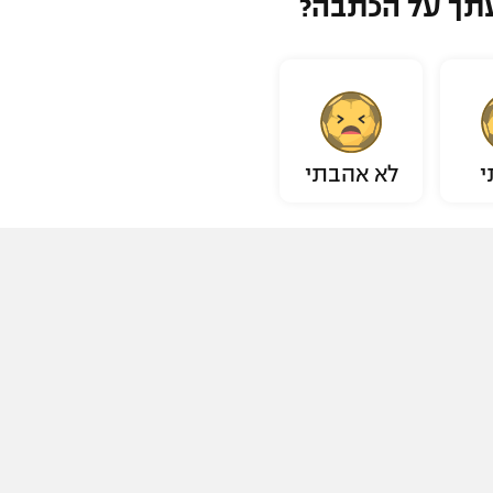
תך על הכתבה?
י
לא אהבתי