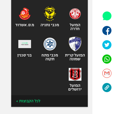
היאבקות WWE
אופניים
ספורט מוטורי
כדורמים
הפועל
מכבי נתניה
מ.ס. אשדוד
חדרה
פוטבול אמריקאי NFL
בייסבול MLB
ספורט אתגרי
ואקסטרים
הפועל קרית
מכבי פתח
בני סכנין
שמונה
תקוה
אומנויות לחימה
גיימינג E-Sports
הפועל
ירושלים
לכל הקבוצות >