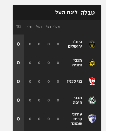
טבלה
ליגת העל
מש׳
נצ׳
הפ׳
תי׳
נק׳
בית"ר
0
0
0
0
0
ירושלים
מכבי
0
0
0
0
0
נתניה
0
0
0
0
0
בני סכנין
מכבי
0
0
0
0
0
חיפה
עירוני
0
0
0
0
0
קרית
שמונה