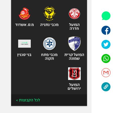
היאבקות WWE
אופניים
ספורט מוטורי
כדורמים
הפועל
מכבי נתניה
מ.ס. אשדוד
חדרה
פוטבול אמריקאי NFL
בייסבול MLB
ספורט אתגרי
ואקסטרים
הפועל קרית
מכבי פתח
בני סכנין
שמונה
תקוה
אומנויות לחימה
גיימינג E-Sports
הפועל
ירושלים
לכל הקבוצות >