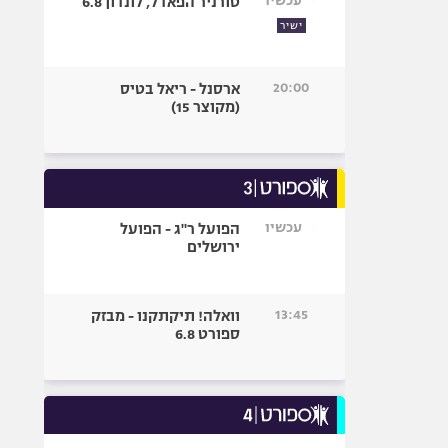
עכשיו
טורניר הפאדל, לונדון 6.8
ישיר
20:00
ארסנל - ריאל בטיס
(מקוצר 15)
עכשיו
הפועל ר"ג - הפועל
ירושלים
13:45
וואלה! תיקתקנו - מבזק
ספורט 6.8