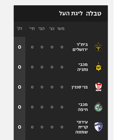
טבלה
ליגת העל
מש׳
נצ׳
הפ׳
תי׳
נק׳
בית"ר
0
0
0
0
0
ירושלים
מכבי
0
0
0
0
0
נתניה
0
0
0
0
0
בני סכנין
מכבי
0
0
0
0
0
חיפה
עירוני
0
0
0
0
0
קרית
שמונה