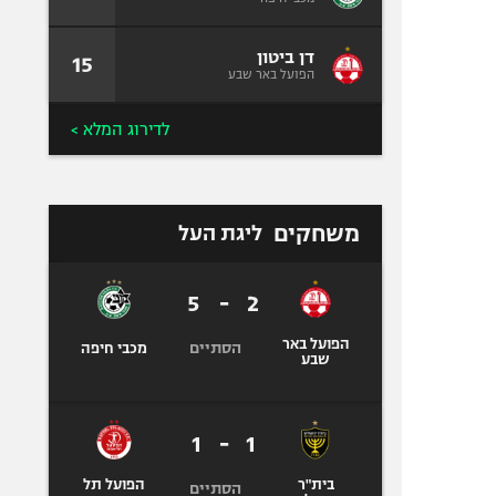
דן ביטון
15
הפועל באר שבע
לדירוג המלא >
משחקים
ליגת העל
5
-
2
הפועל באר
הסתיים
מכבי חיפה
שבע
1
-
1
בית"ר
הפועל תל
הסתיים