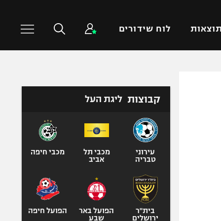
וצאות
לוח שידורים
כדורסל עולמי
ענפים נוספים
קבוצות
ליגת העל
NBA
טניס
יורוליג
כדוריד
יורוקאפ
כדורעף
שחייה
עירוני
מכבי תל
מכבי חיפה
טבריה
אביב
ג'ודו
אגרוף
ספורט אולימפי
UFC
בית"ר
הפועל באר
הפועל חיפה
ירושלים
שבע