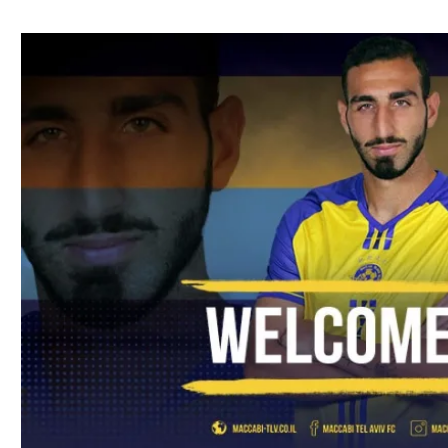
ל אביב
ליגה טורקית
תל אביב
ליגה סינית
חיפה
ליגה ברזילאית
באר שבע
ליגות נוספות
תניה
דה