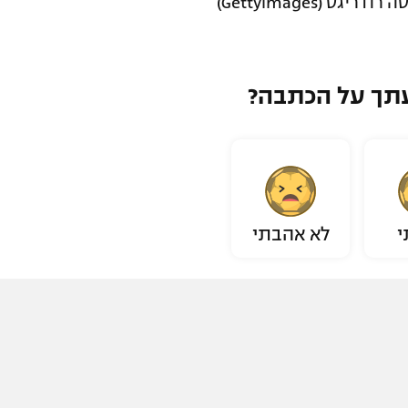
 (Gettyimages)
תך על הכתבה?
י
לא אהבתי