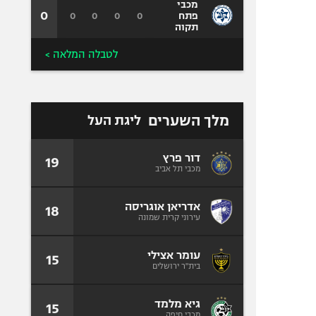
מכבי
0
0
0
0
0
פתח
תקוה
לטבלה המלאה >
מלך השערים
ליגת העל
דור פרץ
19
מכבי תל אביב
אדריאן אוגריסה
18
עירוני קרית שמונה
עומר אצילי
15
בית"ר ירושלים
גיא מלמד
15
מכבי חיפה