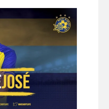
משתתפים וזוכים בפרסים
מכבי ת
הפועל 
תקנון משתתפים וזוכים בפרסים
הפועל 
תקנון עבור פעילות אלקטרה
הפועל 
תקנון עבור פעילות ספורט 1 – "מרלן"
מכבי נ
טניס
בני יהו
גיימינג E-Sports
תנאי שימוש
מדיניות פרטיות
תקנון פעילות ספורט 1
רשיון להקרנה פומבית לבית עסק
הצטרפות לחבילת הערוצים
לוח דרושים – ג'ובנט
תגיות