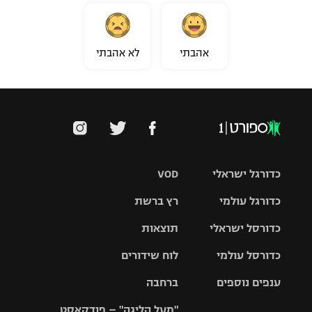
אהבתי
לא אהבתי
כדורגל ישראלי
VOD
כדורגל עולמי
רץ ברשת
ליגת העל
כדורסל ישראלי
תוצאות
ליגת
ליגה לאומית
האלופות
כדורסל עולמי
לוח שידורים
ליגת ווינר
סל
גביע הטוטו
ענפים נוספים
ברחבה
ליגה
NBA
אירופית
"מעל הליגה" – פודקאסט
ליגה לאומית
ליגיונרים