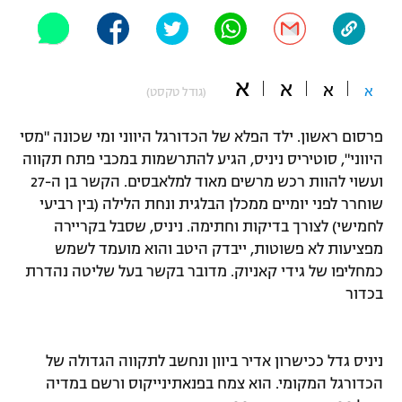
"מחצית בשכונה" – פודקאסט
אופניים
ספורט מוטורי
א
משתתפים וזוכים בפרסים
א
א
א
(גודל טקסט)
כדורמים
פרסום ראשון. ילד הפלא של הכדורגל היווני ומי שכונה "מסי
תקנון משתתפים וזוכים בפרסים
טניס
היווני", סוטיריס ניניס, הגיע להתרשמות במכבי פתח תקווה
פוטבול אמריקאי NFL
תקנון עבור פעילות אלקטרה
ועשוי להוות רכש מרשים מאוד למלאבסים. הקשר בן ה-27
שוחרר לפני יומיים ממכלן הבלגית ונחת הלילה (בין רביעי
גיימינג E-Sports
בייסבול MLB
תקנון עבור פעילות ספורט 1 – "מרלן"
לחמישי) לצורך בדיקות וחתימה. ניניס, שסבל בקריירה
מפציעות לא פשוטות, ייבדק היטב והוא מועמד לשמש
ספורט אתגרי ואקסטרים
תנאי שימוש
כמחליפו של גידי קאניוק. מדובר בקשר בעל שליטה נהדרת
בכדור
אומנויות לחימה
מדיניות פרטיות
גיימינג E-Sports
ניניס גדל ככישרון אדיר ביוון ונחשב לתקווה הגדולה של
תקנון פעילות ספורט 1
הכדורגל המקומי. הוא צמח בפנאתינייקוס ורשם במדיה