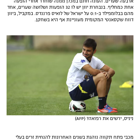
ארבעה שערים. העונה חתם במכלן ממנה שוחרר אחרי הופעה
אחת כמחליף. בנבחרת יוון יש לו 32 הופעות ושלושה שערים, אחד
מהם בבלומפילד ב-0:1 על ישראל של לואיס פרננדס. במקביל, ביוון
דווח שקסאנטי המקומית מעוניינת אף היא בשחקן.
ניניס, ירשים את רפואה? (AFP)
מכבי פתח תקווה נוהגת בשנים האחרונות להנחית זרים בעלי