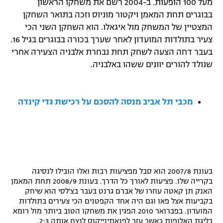
מעל 100 הופעות. ב-2004 רשם את משחקו הראשון
רשיון להקרנה פומבית לבית עסק
בבוגרים תחת המאמן ויקטור מוניוס וזכה בתואר השחקן
המצטיין של המשחק מול איגאלו. הוא השחקן השני הכי
הצטרפות לחבילת הערוצים
צעיר בתולדות המועדון לאחר שערך בכורה בבוגרים בגיל 16.
בעבר דחה הצעה לשחק תחת נבחרת אלבניה הצעירה אחרי
לוח דרושים – ג'ובנט
שנולד להורים יוונים ששהו באלבניה.
תגיות
מכבי תל אביב מנסה להסכם על רכישת גדי קינדה
המגזין
בעונת 2007/8 הוא סבל מפציעות רבות ואלו הובילו לנסיגה
בקרייה שלו. פציעות לאורך כל הדרך. בעונת 2008/9 תחת המאמן
האנק תן קאטה עוזרו של אברם גרנט בעבר בצ'לסי הוא שיחק
בקביעות אצל פאו וגם היה אחד הקפטנים הכי צעירים בתולדות
המועדון. בפברואר 2010 הפגין את משחקו הטוב ביותר מול רומא
בליגת האלופות כאשר עזר לפנאתינייקוס לנצח אותה 2:3.