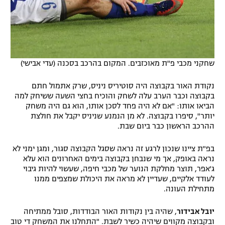
שחקני מכבי פ"ת מאוכזבים. המקום בהרכב בסכנה (עדי אבישי)
נקודת האור בקבוצה היה סוטיריס ניניס, שרק אתמול חתם
בקבוצה וכבר הערב עלה לשחק והוכיח בחצי השעה ששיחק למה
הביאו אותו: "אם לא היה פחד לסכן אותו, הוא גם היה משחק
יותר", סיפרו בקבוצה. לא מן הנמנע שניניס יקבל את חולצת
ההרכב הראשון כבר ביום שבת.
בפ"ת ציינו שנכון לרגע זה נראה שסגל הקבוצה סגור, ומגן ימני לא
נראה באופק, אך מי שנבחן בקבוצה בימים האחרונים הוא עלא
ג'אפר, תוצר מחלקת הנוער של מכבי חיפה, שעשוי להיות גיבוי
לעודד אלקיים, שעדיין לא מראה את היכולת שמצפים ממנו
מתחילת העונה.
יובל אבידור
, שהיה בין נקודות האור הבודדות, סובל ממתיחה
ובקבוצה מקווים שיהיה כשיר לשבת. "התחלנו את המשחק די טוב