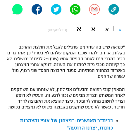
"מחצית בשכונה" – פודקאסט
אופניים
ספורט מוטורי
א
משתתפים וזוכים בפרסים
א
א
א
(גודל טקסט)
כדורמים
תקנון משתתפים וזוכים בפרסים
טניס
"כנראה שיש פה שחקנים שרגילים לקבל את חולצת ההרכב
בקלות, אז הם ילמדו שכבר המקום שלהם לא בטוח" כך אמר גורם
פוטבול אמריקאי NFL
תקנון עבור פעילות אלקטרה
בכיר במכבי פ"ת לאחר ההפסד אמש (שני) 2:1 לבית"ר ירושלים. לא
כך קיוותה מכבי פ"ת לפתוח את העונה. דווקא אחרי הניצחון
גיימינג E-Sports
בייסבול MLB
באשדוד במחזור הפתיחה, ספגה הקבוצה הפסד שני רצוף, מול
תקנון עבור פעילות ספורט 1 – "מרלן"
עשרה שחקנים.
ספורט אתגרי ואקסטרים
תנאי שימוש
המאמן קובי רפואה והבעלים אבי לוזון, לא שוחחו עם השחקנים
לאחר המשחק ובפ"ת מבינים שנכון לרגע זה, העסק לא דופק
אומנויות לחימה
וצריך לחשוב מחוץ לקופסה, כיצד להוציא את הקבוצה לדרך
מדיניות פרטיות
חדשה, כאשר לא מעט שחקנים בקבוצה פשוט לא נמצאים בכושר.
גיימינג E-Sports
בבית"ר מאושרים: "ניצחון של אופי והצהרות
תקנון פעילות ספורט 1
כוונות, יצרנו הרתעה"