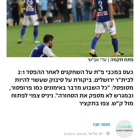
כדורסל נשים
נבחרת ישראל
יורוליג
ליגה ספרדית
טניס
VOD
מכבי תל אביב
מכבי חיפה
יורוקאפ
ליגה איטלקית
כדוריד
הפועל חולון
בית"ר ירושלים
רץ ברשת
ליגה צרפתית
כדורעף
הפועל ירושלים
מכבי תל אביב
ליגה הולנדית
פתח תקווה
|
עדי אבישי
שחייה
תוצאות
דני אבדיה
הפועל תל אביב
כעס במכבי פ"ת על השחקנים לאחר ההפסד 2:1
ליגה טורקית
ג'ודו
לבית"ר ירושלים. ביקורת על סיבוק שעשוי להיות
הפועל חיפה
לוח שידורים
מסופסל: "כל השבוע מדבר באימונים כמו פרופסור,
ליגה סינית
אגרוף
ובמגרש לא מספק את הסחורה". ניניס צפוי לפתוח
הפועל באר שבע
מול ק"ש. צפו בתקציר
ליגה ברזילאית
ברחבה
ספורט אולימפי
מכבי נתניה
ליגות נוספות
UFC
תומר חבז
"מעל הליגה" – פודקאסט
בני יהודה
יום שלישי, 08:06, 12.09.17
היאבקות WWE