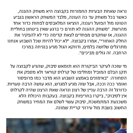
רשיון להקרנה פומבית לבית עסק
נראה שאחת הבעיות החמורות בקבוצה היא משחק ההגנה,
כאשר בכל משחק עד כה העונה, מלבד המשחק הראשון בגביע
הצטרפות לחבילת הערוצים
הטוטו מול הפועל רעננה, הוציאו המלאבסים לפחות כדור אחד
מהרשת. "משחק ההגנה לא תורם כי ברגע שאין ביטחון בחוליית
ההגנה, אז שחקנים מפחדים לצאת קדימה כדי לא להפקיר את
לוח דרושים – ג'ובנט
החלק האחורי", אמרו בקבוצה. "לא יכול להיות שכל השבוע אנחנו
מתרגלים שלושה בלמים, ודווקא הגול מגיע בנגיחה במרכז
תגיות
הרחבה. זה גולים מביכים".
המגזין
מי שזכה לעיקר הביקורת הוא תומאש סיבוק, שהגיע לקבוצה על
תקן הבלם המוביל ומחליפו של קרלוס קוויאר ולא מספק את
הסחורה: "באימונים באמצע השבוע הוא מדבר כמו פרופסור
ואומר ככה וככה, אבל שזה מגיע למגרש, הוא עושה הרבה טעויות.
כדורגל זה הרבה עניין של רצון ונראה שאת הרצון שהיה לקרלוס
אין לסיבוק", ביקרו בחריפות בקבוצה. בעקבות היכולת הלא
משכנעת המתמשכת, סיבוק עשוי לשלם את המחיר במשחק
החשוב בשבת מול עירוני קריית שמונה.