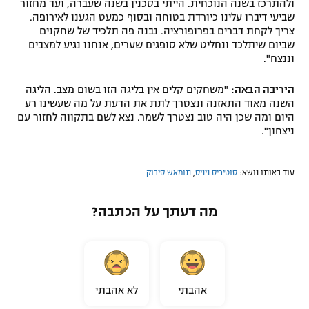
ולהתרכז בשנה הנוכחית. הייתי בסכנין בשנה שעברה, ועד מחזור
שביעי דיברו עלינו כיורדת בטוחה ובסוף כמעט הגענו לאירופה.
צריך לקחת דברים בפרופורציה. נבנה פה תלכיד של שחקנים
שביום שיתלכד ונחליט שלא סופגים שערים, אנחנו נגיע למצבים
וננצח".
היריבה הבאה
: "משחקים קלים אין בליגה הזו בשום מצב. הליגה
השנה מאוד התאזנה ונצטרך לתת את הדעת על מה שעשינו רע
היום ומה שכן היה טוב נצטרך לשמר. נצא לשם בתקווה לחזור עם
ניצחון".
עוד באותו נושא:
סוטיריס ניניס
,
תומאש סיבוק
מה דעתך על הכתבה?
אהבתי
לא אהבתי