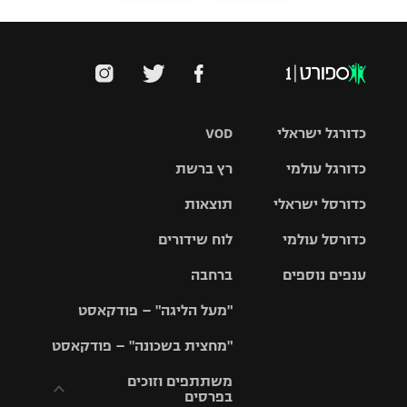
כדורגל ישראלי
VOD
כדורגל עולמי
רץ ברשת
ליגת העל
כדורסל ישראלי
תוצאות
ליגת
ליגה לאומית
האלופות
כדורסל עולמי
לוח שידורים
ליגת ווינר
סל
גביע הטוטו
ענפים נוספים
ברחבה
ליגה
NBA
אירופית
"מעל הליגה" – פודקאסט
ליגה לאומית
ליגיונרים
טניס
יורוליג
ליגה אנגלית
"מחצית בשכונה" – פודקאסט
כדורסל נשים
גביע המדינה
כדוריד
יורוקאפ
ליגה גרמנית
משתתפים וזוכים
בפרסים
מכבי תל
נבחרת