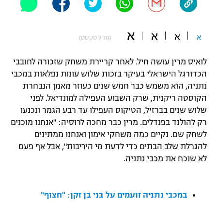
"מחצית בשכונה" – פודקאסט
אופניים
א
א
א
א
(גודל טקסט)
ספורט מוטורי
משתתפים וזוכים בפרסים
לואיס מרין עושה חיל. לאחר קריירת משחק שזכורה לחובבי
כדורמים
הכדורגל הישראלי בעיקר בזכות שלוש עונות נפלאות במכבי
תקנון משתתפים וזוכים בפרסים
טניס
נתניה, הוא משמש כבר חמש שנים כעוזר מאמן הנבחרת
פוטבול אמריקאי NFL
תקנון עבור פעילות אלקטרה
הקוסטה ריקנית, שרק השבוע העפילה למונדיאל. לפני
שלוש שנים בברזיל, הטיקוס העפילו עד רבע הגמר ונכנעו
גיימינג E-Sports
בייסבול MLB
תקנון עבור פעילות ספורט 1 – "מרלן"
רק להולנד בפנדלים. מרין כבר מחכה לרוסיה: "אנחנו מוכנים
לשחק שם. נקיים כמה משחקי אימון ואנחנו ממתינים
ספורט אתגרי ואקסטרים
תנאי שימוש
להגרלת שלב הבתים כדי לדעת מי היריבות", אבל אף פעם
לא שוכח את מכבי נתניה.
אומנויות לחימה
מדיניות פרטיות
גיימינג E-Sports
במכבי נתניה זועמים על בני בן זקן: "חצוף"
תקנון פעילות ספורט 1