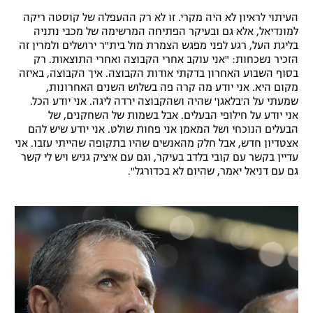
העיתוי לראיון לא היה מקרי. זו לא רק ההעפלה של קוסטה ריקה
למונדיאל, אלא גם ובעיקר הפתיחה המרשימה של מכבי נתניה
בליגת העל, רגע לפני מפגש הצמרת מול בית"ר ירושלים ולמרין זה
הזכיר נשכחות: "אני עוקב אחרי הקבוצה ואחרי התוצאות. רק
בסוף השבוע האחרון בדקתי אודות הקבוצה. איך הקבוצה, באיזה
מקום היא. אני יודע מה קרה פה בשלוש השנים האחרונות,
שמעתי על ה'בלאגן' שהיה ושהקבוצה ירדה ליגה. אני יודע הכל.
אני יודע על חילופי הבעלים. אבל בשמות של השחקנים, של
הבעלים הנוכחי ושל המאמן אני פחות שולט. אני יודע שיש להם
אצטדיון חדש, אבל חלק מהאנשים שהיו בתקופה שהייתי עזבו. אני
עדיין בקשר עם קובי בלדב בעיקר, וגם עם איציק גניש ויש לי קשר
גם עם דניאל יאמר, שהיום לא בכדורגל".