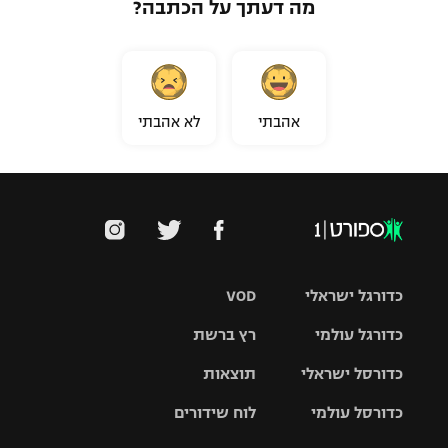
מה דעתך על הכתבה?
אהבתי
לא אהבתי
כדורגל ישראלי
VOD
כדורגל עולמי
רץ ברשת
ליגת העל
כדורסל ישראלי
תוצאות
ליגת
ליגה לאומית
האלופות
כדורסל עולמי
לוח שידורים
ליגת ווינר
סל
גביע הטוטו