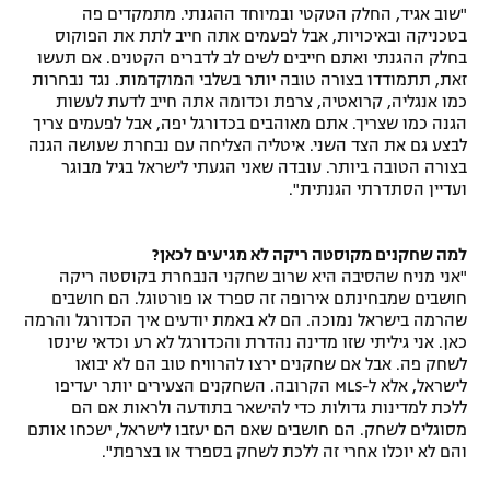
"שוב אגיד, החלק הטקטי ובמיוחד ההגנתי. מתמקדים פה
בטכניקה ובאיכויות, אבל לפעמים אתה חייב לתת את הפוקוס
בחלק ההגנתי ואתם חייבים לשים לב לדברים הקטנים. אם תעשו
זאת, תתמודדו בצורה טובה יותר בשלבי המוקדמות. נגד נבחרות
כמו אנגליה, קרואטיה, צרפת וכדומה אתה חייב לדעת לעשות
הגנה כמו שצריך. אתם מאוהבים בכדורגל יפה, אבל לפעמים צריך
לבצע גם את הצד השני. איטליה הצליחה עם נבחרת שעושה הגנה
בצורה הטובה ביותר. עובדה שאני הגעתי לישראל בגיל מבוגר
ועדיין הסתדרתי הגנתית".
למה שחקנים מקוסטה ריקה לא מגיעים לכאן?
"אני מניח שהסיבה היא שרוב שחקני הנבחרת בקוסטה ריקה
חושבים שמבחינתם אירופה זה ספרד או פורטוגל. הם חושבים
שהרמה בישראל נמוכה. הם לא באמת יודעים איך הכדורגל והרמה
כאן. אני גיליתי שזו מדינה נהדרת והכדורגל לא רע וכדאי שינסו
לשחק פה. אבל אם שחקנים ירצו להרוויח טוב הם לא יבואו
לישראל, אלא ל-MLS הקרובה. השחקנים הצעירים יותר יעדיפו
ללכת למדינות גדולות כדי להישאר בתודעה ולראות אם הם
מסוגלים לשחק. הם חושבים שאם הם יעזבו לישראל, ישכחו אותם
והם לא יוכלו אחרי זה ללכת לשחק בספרד או בצרפת".