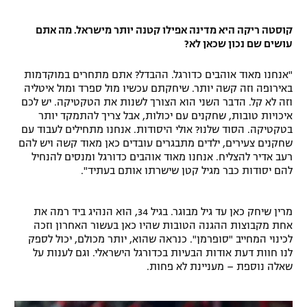
רשיון להקרנה פומבית לבית עסק
קוסטה ריקה היא מדינה אפילו קטנה יותר מישראל. מה אתם
עושים שם נכון שכאן לא?
הצטרפות לחבילת הערוצים
"אנחנו מאוד אוהבים כדורגל. ההבדל? אתם מתחרים במוקדמות
לוח דרושים – ג'ובנט
באירופה וזה קשה יותר. שיחקתם עכשיו מול ספרד ומול איטליה
וזה לא קל. הדבר השני הוא הצורך לשנות את הטקטיקה. יש לכם
תגיות
איכויות טובות, שחקנים עם יכולות, אבל צריך להתמקד יותר
בטקטיקה. הסוד שלנו? אולי היסודות. אנחנו מתחילים לעבוד עם
שחקנים צעירים, ילדים מתבגרים עובדים כאן מאוד קשה ויש להם
המגזין
רעב אדיר להצליח. אנחנו מאוד אוהבים כדורגל ומנסים להנחיל
להם יסודות כבר מגיל קטן שישרתו אותם בעתיד".
מרין שיחק כאן עד גיל מבוגר. בגיל 34, הוא הנהיג ביד רמה את
אחת מקבוצות ההגנה הטובות שהיו כאן בעשור האחרון וזכה
לכינוי המחייב "סופרמן". כנראה שהוא, יותר מכולם, יכול לספק
לנו חוות דעת אודות הבעיות בכדורגל הישראלי. וגם לענות על
שאלה נוספת – מעניינת לא פחות.