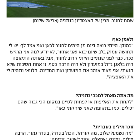
שמח לחזור. מרין על האצטדיון בנתניה (אריאל שלום)
ולאמן כאן?
"כמובן. הייתי רוצה ביום מן הימים לחזור לכאן ואני אגיד לך: יש לי
תחושה עמוק בלב שיום יבוא ואני אחזור, לא יודע למה אני מרגיש
ככה. כבר לפני שנתיים הייתי קרוב לחזור, אבל באותה התקופה
היה בלאגן גדול במועדון ולא היה הרבה כסף. זו אחת הסיבות שלא
הגעתי. אני מאוד אוהב את המועדון ואת המדינה. הלוואי ותהיה לי
את האופציה".
מה אתה מאחל למכבי נתניה?
"לקחת את האליפות או לפחות לסיים במקום הכי גבוה שהם
יכולים. כמו בתקופה שאני שיחקתי כאן".
זוכר מילים בעברית?
"מה נשמע? שלום, מה קורה?, הכול בסדר?, בסדר גמור. הרבה
מילים: ימינה, שמאלה, עזוב לשוער, קדימה".