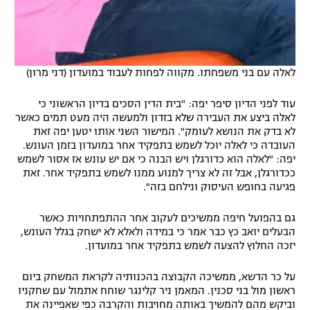
לאלה עם בני משפחתו. מקווה לפחות לעבוד במועדון (דני מרון)
עוד לפני הדיון סיפר יפה: "בית הדין הסכים בדיון הראשוני כי
לאלה ביצע את העבירה שלא בזדון ולמעשה היה מעט תמים כאשר
לא בדק את הנושא לעומק". המישור השני אותו יטען יפה זאת
העובדה כי לאלה יוכל לשמש בתפקיד אחר במועדון בזמן העונש.
יפה: "לאלה הוא כדורגלן ויש הבנה כי אם יש עונש אז אסור לשמש
ככדורגלן, אבל זה לא צריך למנוע ממנו לשמש בתפקיד אחר. זאת
פגיעה בחופש העיסוק ונילחם בזה".
גם בהפועל חיפה ממשיכים לעקוב אחר ההתפתחויות כאשר
הבעלים יואב כץ כבר אמר כי במידה ולאלא לא ישחק בגלל העונש,
יזכה החלוץ להצעה לשמש בתפקיד אחר במועדון.
על כר הדשא, ממשיכה הקבוצה בהכנותיה לקראת המשחק ביום
ראשון מול בני סכנין. המאמן ניר קלינגר שוחח אתמול עם שחקניו
וביקש מהם להמשיך באותה מחויבות והקרבה כפי שאפיינה את