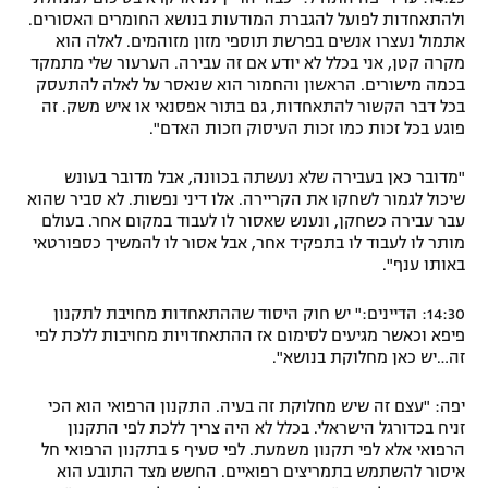
ולהתאחדות לפועל להגברת המודעות בנושא החומרים האסורים.
רשיון להקרנה פומבית לבית עסק
אתמול נעצרו אנשים בפרשת תוספי מזון מזוהמים. לאלה הוא
מקרה קטן, אני בכלל לא יודע אם זה עבירה. הערעור שלי מתמקד
הצטרפות לחבילת הערוצים
בכמה מישורים. הראשון והחמור הוא שנאסר על לאלה להתעסק
בכל דבר הקשור להתאחדות, גם בתור אפסנאי או איש משק. זה
פוגע בכל זכות כמו זכות העיסוק וזכות האדם".
לוח דרושים – ג'ובנט
"מדובר כאן בעבירה שלא נעשתה בכוונה, אבל מדובר בעונש
תגיות
שיכול לגמור לשחקו את הקריירה. אלו דיני נפשות
.
לא סביר שהוא
עבר עבירה כשחקן, ונענש שאסור לו לעבוד במקום אחר. בעולם
המגזין
מותר לו לעבוד לו בתפקיד אחר, אבל אסור לו להמשיך כספורטאי
באותו ענף".
14:30: הדיינים:" יש חוק היסוד שההתאחדות מחויבת לתקנון
פיפא וכאשר מגיעים לסימום אז ההתאחדויות מחויבות ללכת לפי
זה…יש כאן מחלוקת בנושא".
יפה: "עצם זה שיש מחלוקת זה בעיה. התקנון הרפואי הוא הכי
זניח בכדורגל הישראלי. בכלל לא היה צריך ללכת לפי התקנון
הרפואי אלא לפי תקנון משמעת. לפי סעיף 5 בתקנון הרפואי חל
איסור להשתמש בתמריצים רפואיים. החשש מצד התובע הוא