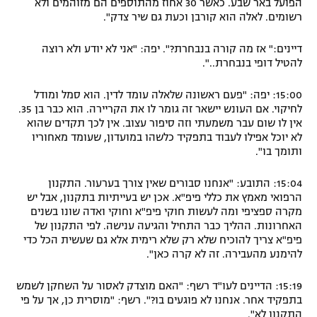
הפועל באר שבע. כאשר 30 אחוז מהתוספים הם מזוהמים ולא
רשומים. לאלה הוא קורבן וכעת גם שיר צדק".
דיינים:" אז מה קורה בנבחרת?".
יפה: "אני לא יודע ולא רוצה
להטיל דופי בנבחרת..".
15:00: יפה:
"פעם ראשונה שלאלה עומד לדין. הוא סמל ומודל
לחיקוי. אם העונש יישאר זה גומר לו את הקריירה. הוא כבר בן 35.
אין לו שום עבר משמעתי וזה סיפור עצוב. אין לכך תקדים שהוא
לא יוכל אפילו לעבוד בתפקיד כלשהו במועדון, שעומד מאחוריו
ותומך בו".
15:04: התובע: "
אנחנו סבורים שאין צורך בערעור. התקנון
הרפואי מאמץ את כללי פיפ"א. אכן יש בעייתיות בתקנון, אבל יש
מקרה ספציפי ומה לעשות חוקי פיפ"א וחוקי ואדה שונו בשנים
האחרונות. ההליך כבר התחיל והגיעה ענישה.
לפי התקנון של
פיפ"א צריך להוכיח שלא רק שלא רימית אלא גם שעשית הכל כדי
להימנע מהעבירה. זה לא קרה כאן".
15:19: הדיינים לעו"ד רשף: "האם מוצדק לאסור על השחקן לשמש
בתפקיד אחר. אנחנו לא פוגעים בו?".
רשף: "מוסרית כן, אך על פי
התקנון לא".