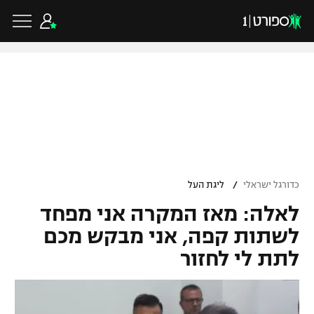
כדורגל ישראלי
ליגת העל
כדורגל עולמי
/
כדורגל ישראלי
ליגת העל
ליגה לאומית
לאלה: מאז המקרה אני מפחד
ליגת האלופות
כדורסל ישראלי
גביע הטוטו
לשתות קפה, אני מבקש מכם
ליגה אירופית
לתת לי לחזור
ליגת ווינר סל
ליגיונרים
כדורסל עולמי
ליגה אנגלית
ליגה לאומית
גביע המדינה
NBA
ליגה גרמנית
ענפים נוספים