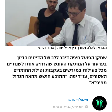
כדורסל נשים
נבחרת ישראל
יורוליג
ליגה ספרדית
טניס
VOD
מכבי תל אביב
מכבי חיפה
יורוקאפ
ליגה איטלקית
כדוריד
הפועל חולון
בית"ר ירושלים
רץ ברשת
ליגה צרפתית
כדורעף
הפועל ירושלים
מכבי תל אביב
ליגה הולנדית
מהראן לאלה ועורך דין אייל יפה
|
אתר רשמי
שחייה
תוצאות
דני אבדיה
הפועל תל אביב
שחקן הפועל חיפה דיבר ללב של הדיינים בדיון
ליגה טורקית
ג'ודו
בערעור על המתקת העונש שהרחיק אותו לשנתיים
הפועל חיפה
לוח שידורים
מכל פעילות במגרשים בעקבות נטילת החומרים
ליגה סינית
אגרוף
האסורים, עו"ד יפה: "התובע חושש מהאח הגדול
הפועל באר שבע
מפיפ"א"
ליגה ברזילאית
ברחבה
ספורט אולימפי
מכבי נתניה
ליגות נוספות
UFC
מיכאל וייסרמן
"מעל הליגה" – פודקאסט
בני יהודה
יום רביעי, 07:44, 18.10.17
היאבקות WWE