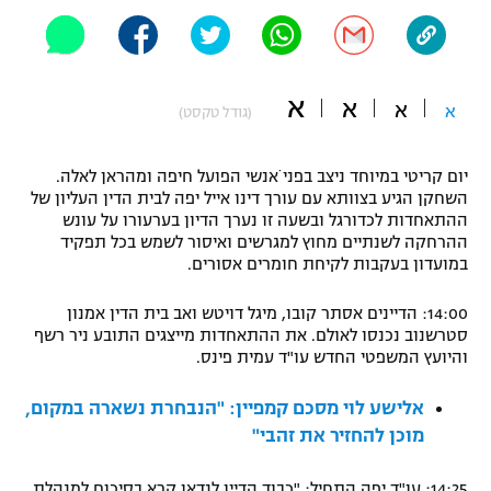
"מחצית בשכונה" – פודקאסט
אופניים
ספורט מוטורי
א
משתתפים וזוכים בפרסים
א
א
א
(גודל טקסט)
כדורמים
תקנון משתתפים וזוכים בפרסים
טניס
יום קריטי במיוחד ניצב בפני ׁאנשי הפועל חיפה ומהראן לאלה.
השחקן הגיע בצוותא עם עורך דינו אייל יפה לבית הדין העליון של
פוטבול אמריקאי NFL
תקנון עבור פעילות אלקטרה
ההתאחדות לכדורגל ובשעה זו נערך הדיון בערעורו על עונש
ההרחקה לשנתיים מחוץ למגרשים ואיסור לשמש בכל תפקיד
גיימינג E-Sports
בייסבול MLB
במועדון בעקבות לקיחת חומרים אסורים.
תקנון עבור פעילות ספורט 1 – "מרלן"
ספורט אתגרי ואקסטרים
14:00: הדיינים אסתר קובו, מיגל דויטש ואב בית הדין אמנון
תנאי שימוש
סטרשנוב נכנסו לאולם. את ההתאחדות מייצגים התובע ניר רשף
והיועץ המשפטי החדש עו"ד עמית פינס.
אומנויות לחימה
מדיניות פרטיות
אלישע לוי מסכם קמפיין: "הנבחרת נשארה במקום,
גיימינג E-Sports
מוכן להחזיר את זהבי"
תקנון פעילות ספורט 1
14:25: עו"ד יפה התחיל: "כבוד הדיין לנדאו קרא בסיכום למנהלת