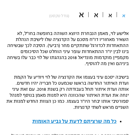
"מחצית בשכונה" – פודקאסט
אופניים
א
א
א
א
(גודל טקסט)
ספורט מוטורי
משתתפים וזוכים בפרסים
אלישע לוי, מאמן הנבחרת היוצא השוהה בחופשה בחו"ל, לא
השאיר מאחוריו דו"ח מסכם על הקדנציה שלו לישיבת הנהלת
כדורמים
ההתאחדות לכדורגל שתתקיים מחר (רביעי). הסיבה לכך שבשיחה
תקנון משתתפים וזוכים בפרסים
טניס
בינו לבין יו"ר ההתאחדות עופר עיני הוחלט שכל הסיכומים
פוטבול אמריקאי NFL
מקמפיין מוקדמות מונדיאל 2018 בהנהגתו של לוי כבר עלו בשיחה
תקנון עבור פעילות אלקטרה
ביניהם ואין מה להוסיף.
גיימינג E-Sports
בייסבול MLB
תקנון עבור פעילות ספורט 1 – "מרלן"
בישיבה יסכם עיני בעצמו את הקדנציה של לוי ויודיע על הקמת
ועדת האיתור החדשה בראשו שכמעט כל חבריה יהיו חדשים.
ספורט אתגרי ואקסטרים
אותה ועדת איתור תחל בעבודתה רק בשנת 2018. עם זאת עיני
תנאי שימוש
ינחה את ועדת האיתור שהכוונה היא למנות מאמן בנוסף למנהל
אומנויות לחימה
ספורטיבי אותו יבחר היו"ר בעצמו. כמו כן הצוות החדש למנות את
השניים מראש לשתי קדנציות.
מדיניות פרטיות
גיימינג E-Sports
כל מה שרציתם לדעת על גביע האומות
תקנון פעילות ספורט 1