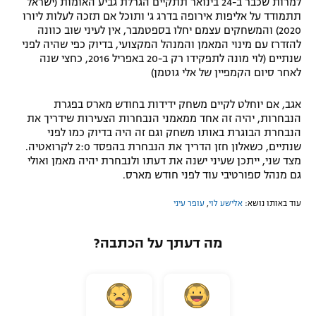
למרות שכבר ב-24 בינואר תתקיים הגרלת גביע האומות (ישראל
תתמודד על אליפות אירופה בדרג ג' ותוכל אם תזכה לעלות ליורו
רשיון להקרנה פומבית לבית עסק
2020) והמשחקים עצמם יחלו בספטמבר, אין לעיני שוב כוונה
להזדרז עם מינוי המאמן והמנהל המקצועי, בדיוק כפי שהיה לפני
הצטרפות לחבילת הערוצים
שנתיים (לוי מונה לתפקידו רק ב-20 באפריל 2016, כחצי שנה
לאחר סיום הקמפיין של אלי גוטמן)
לוח דרושים – ג'ובנט
אגב, אם יוחלט לקיים משחק ידידות בחודש מארס בפגרת
הנבחרות, יהיה זה אחד ממאמני הנבחרות הצעירות שידריך את
תגיות
הנבחרת הבוגרת באותו משחק וגם זה היה בדיוק כמו לפני
שנתיים, כשאלון חזן הדריך את הנבחרת בהפסד 2:0 לקרואטיה.
המגזין
מצד שני, ייתכן שעיני ישנה את דעתו ולנבחרת יהיה מאמן ואולי
גם מנהל ספורטיבי עוד לפני חודש מארס.
עוד באותו נושא:
אלישע לוי
,
עופר עיני
מה דעתך על הכתבה?