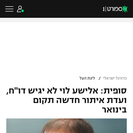
כדורגל ישראלי
ליגת העל
כדורגל עולמי
/
כדורגל ישראלי
ליגת העל
ליגה לאומית
סופית: אלישע לוי לא יגיש דו"ח,
ליגת האלופות
כדורסל ישראלי
גביע הטוטו
ועדת איתור חדשה תקום
ליגה אירופית
בינואר
ליגת ווינר סל
ליגיונרים
כדורסל עולמי
ליגה אנגלית
ליגה לאומית
גביע המדינה
NBA
ליגה גרמנית
ענפים נוספים