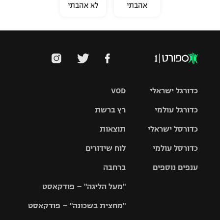
אהבתי
לא אהבתי
כדורגל ישראלי
VOD
כדורגל עולמי
רץ ברשת
ליגת העל
כדורסל ישראלי
תוצאות
ליגת
ליגה לאומית
האלופות
כדורסל עולמי
לוח שידורים
ליגת ווינר
סל
גביע הטוטו
ענפים נוספים
ברחבה
ליגה
NBA
אירופית
"מעל הליגה" – פודקאסט
ליגה לאומית
ליגיונרים
טניס
יורוליג
ליגה אנגלית
"מחצית בשכונה" – פודקאסט
כדורסל נשים
גביע המדינה
כדוריד