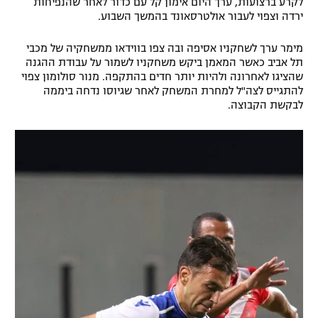
לקרע ברצועות, ערך היום אימון קל עם כדור לאחר שהנפיחות
ירדה וצפוי לעבור אולטרסאונד בהמשך השבוע.
רשיון להקרנה פומבית לבית עסק
מימר ערך לשחקניו אסיפה ובה צפו בווידאו ממשחקיה של מכבי
הצטרפות לחבילת הערוצים
תל אביב כאשר המאמן ביקש משחקניו לשמור על עבודת ההגנה
שהציגו לאחרונה ולהיות יותר חדים בהתקפה. מנור סולומון צפוי
לוח דרושים – ג'ובנט
להתגייס לצה"ל למחרת המשחק לאחר שגיוסו נדחה ביממה
לבקשת הקבוצה.
תגיות
המגזין