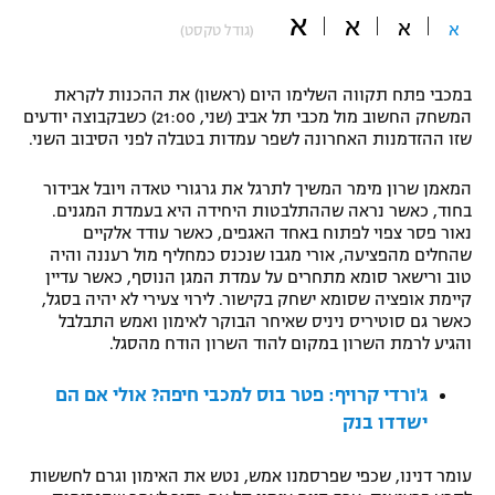
א
א
א
"מחצית בשכונה" – פודקאסט
א
(גודל טקסט)
אופניים
במכבי פתח תקווה השלימו היום (ראשון) את ההכנות לקראת
ספורט מוטורי
משתתפים וזוכים בפרסים
המשחק החשוב מול מכבי תל אביב (שני, 21:00) כשבקבוצה יודעים
שזו ההזדמנות האחרונה לשפר עמדות בטבלה לפני הסיבוב השני.
כדורמים
תקנון משתתפים וזוכים בפרסים
טניס
המאמן שרון מימר המשיך לתרגל את גרגורי טאדה ויובל אבידור
פוטבול אמריקאי NFL
בחוד, כאשר נראה שההתלבטות היחידה היא בעמדת המגנים.
תקנון עבור פעילות אלקטרה
נאור פסר צפוי לפתוח באחד האגפים, כאשר עודד אלקיים
גיימינג E-Sports
שהחלים מהפציעה, אורי מגבו שנכנס כמחליף מול רעננה והיה
בייסבול MLB
תקנון עבור פעילות ספורט 1 – "מרלן"
טוב ורישאר סומא מתחרים על עמדת המגן הנוסף, כאשר עדיין
קיימת אופציה שסומא ישחק בקישור. לירוי צעירי לא יהיה בסגל,
ספורט אתגרי ואקסטרים
כאשר גם סוטיריס ניניס שאיחר הבוקר לאימון ואמש התבלבל
תנאי שימוש
והגיע לרמת השרון במקום להוד השרון הודח מהסגל.
אומנויות לחימה
ג'ורדי קרויף: פטר בוס למכבי חיפה? אולי אם הם
מדיניות פרטיות
גיימינג E-Sports
ישדדו בנק
תקנון פעילות ספורט 1
עומר דנינו, שכפי שפרסמנו אמש, נטש את האימון וגרם לחששות