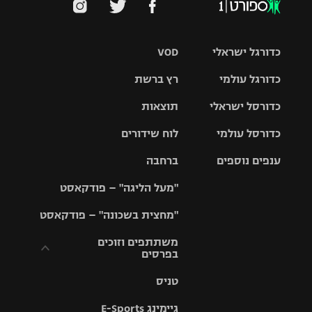
כדורגל ישראלי
VOD
כדורגל עולמי
רץ ברשת
ליגת העל
כדורסל ישראלי
תוצאות
ליגת
ליגה לאומית
האלופות
כדורסל עולמי
לוח שידורים
ליגת ווינר
סל
גביע הטוטו
ענפים נוספים
ברחבה
ליגה
NBA
אירופית
"מעל הליגה" – פודקאסט
ליגה לאומית
ליגיונרים
טניס
יורוליג
ליגה אנגלית
"מחצית בשכונה" – פודקאסט
כדורסל נשים
גביע המדינה
כדוריד
יורוקאפ
ליגה גרמנית
משתתפים וזוכים
בפרסים
מכבי תל
נבחרת
כדורעף
אביב
ישראל
ליגה
טניס
ספרדית
תקנון משתתפים
שחייה
הפועל חולון
מכבי חיפה
וזוכים בפרסים
גיימינג E-Sports