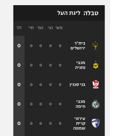
טבלה
ליגת העל
מש׳
נצ׳
הפ׳
תי׳
נק׳
בית"ר
0
0
0
0
0
ירושלים
מכבי
0
0
0
0
0
נתניה
0
0
0
0
0
בני סכנין
מכבי
0
0
0
0
0
חיפה
עירוני
0
0
0
0
0
קרית
שמונה