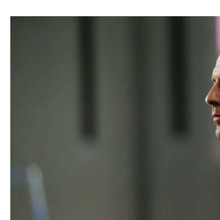
ל אביב
ליגה טורקית
תל אביב
ליגה סינית
חיפה
ליגה ברזילאית
באר שבע
ליגות נוספות
תניה
דה