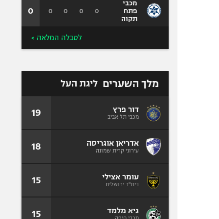
מכבי
0
0
0
0
0
פתח
תקוה
לטבלה המלאה >
מלך השערים
ליגת העל
דור פרץ
19
מכבי תל אביב
אדריאן אוגריסה
18
עירוני קרית שמונה
עומר אצילי
15
בית"ר ירושלים
גיא מלמד
15
מכבי חיפה