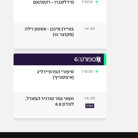
עכשיו
מידלסברו - רקסהאם
14:30
באיירן מינכן - אסטון וילה
(מקוצר 15)
עכשיו
סיפורי הפרמיירליג
(איפסוויץ')
14:00
חצאי גמר טורניר הפאדל,
לונדון 8.8
ישיר