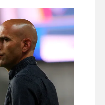
משתתפים וזוכים בפרסים
מכבי ת
הפועל 
תקנון משתתפים וזוכים בפרסים
הפועל 
תקנון עבור פעילות אלקטרה
הפועל 
תקנון עבור פעילות ספורט 1 – "מרלן"
מכבי נ
טניס
בני יהו
גיימינג E-Sports
תנאי שימוש
מדיניות פרטיות
תקנון פעילות ספורט 1
רשיון להקרנה פומבית לבית עסק
הצטרפות לחבילת הערוצים
לוח דרושים – ג'ובנט
תגיות