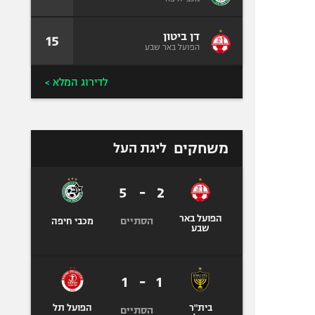
דן ביטון
15
הפועל באר שבע
לדירוג המלא >
משחקים
ליגת העל
5
-
2
הפועל באר
הסתיים
מכבי חיפה
שבע
1
-
1
בית"ר
הפועל תל
הסתיים