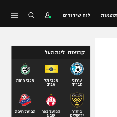
וצאות
לוח שידורים
כדורסל עולמי
ענפים נוספים
קבוצות
ליגת העל
NBA
טניס
יורוליג
כדוריד
יורוקאפ
כדורעף
שחייה
עירוני
מכבי תל
מכבי חיפה
טבריה
אביב
ג'ודו
אגרוף
ספורט אולימפי
UFC
בית"ר
הפועל באר
הפועל חיפה
ירושלים
שבע