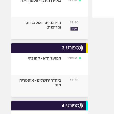
עכשיו
באיירן מינכן - אסטון וילה
13:50
היידנהיים - אוסנברוק
(פריצות)
ישיר
עכשיו
הפועל ת"א - קטוביץ
13:50
בית"ר ירושלים - אוסטריה
וינה