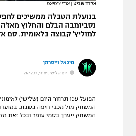
אלדד שביט
|
אודי ציטיאט
המגזין
בנועלת הטבלה ממשיכים לחפש 
נסביומבה הבלם והחלוץ מאז'ה. 
למוליץ' קבוצה בלאומית. סם א
מיכאל וייסרמן
יום שלישי, 11:01, 26.12.17
הפועל עכו תחזור היום (שלישי) לאימו
המשחק מול מכבי חיפה בשבת. במועדון 
המשחק ייערך בסמי עופר ובכל זאת מקו