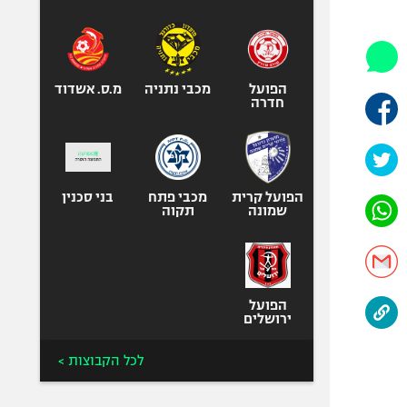
היאבקות WWE
אופניים
ספורט מוטורי
כדורמים
הפועל
מכבי נתניה
מ.ס. אשדוד
חדרה
פוטבול אמריקאי NFL
בייסבול MLB
ספורט אתגרי
ואקסטרים
הפועל קרית
מכבי פתח
בני סכנין
שמונה
תקוה
אומנויות לחימה
גיימינג E-Sports
הפועל
ירושלים
לכל הקבוצות >