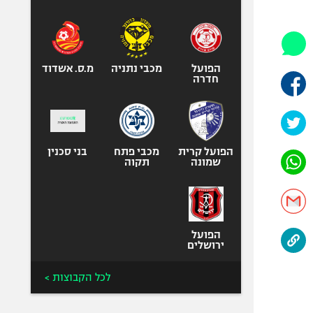
היאבקות WWE
אופניים
ספורט מוטורי
כדורמים
הפועל
מכבי נתניה
מ.ס. אשדוד
חדרה
פוטבול אמריקאי NFL
בייסבול MLB
ספורט אתגרי
ואקסטרים
הפועל קרית
מכבי פתח
בני סכנין
שמונה
תקוה
אומנויות לחימה
גיימינג E-Sports
הפועל
ירושלים
לכל הקבוצות >