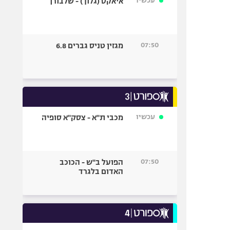
עכשיו
איאקס (גלוך) - שלבורן
07:50
מגזין טניס גברים 6.8
עכשיו
מכבי ת"א - צסק"א סופיה
07:50
הפועל ב"ש - הכוכב
האדום בלגרד