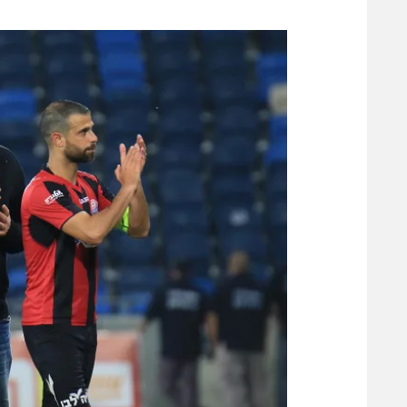
משתתפים וזוכים בפרסים
מכבי ת
הפועל 
תקנון משתתפים וזוכים בפרסים
הפועל 
תקנון עבור פעילות אלקטרה
הפועל 
תקנון עבור פעילות ספורט 1 – "מרלן"
מכבי נ
טניס
בני יהו
גיימינג E-Sports
תנאי שימוש
מדיניות פרטיות
תקנון פעילות ספורט 1
רשיון להקרנה פומבית לבית עסק
הצטרפות לחבילת הערוצים
לוח דרושים – ג'ובנט
תגיות