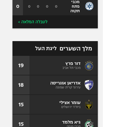
מכבי
0
0
0
0
0
פתח
תקוה
לטבלה המלאה >
מלך השערים
ליגת העל
דור פרץ
19
מכבי תל אביב
אדריאן אוגריסה
18
עירוני קרית שמונה
עומר אצילי
15
בית"ר ירושלים
גיא מלמד
15
מכבי חיפה