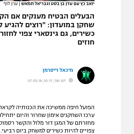
יואב כץ עם עדן בן בסט וגבריאל תמאש
|
ערן לוף
המגזין
הבעלים הבטיח מענקים אם הקבו
שחקן במועדון: "רוצים להגיע ל
כשירים, גם גינסארי צפוי לחזו
חוזים
מיכאל וייסרמן
יום שני, 10:11, 07.05.18
ערכו השחקנים אימון שחרור והיום יתחיל
מחזרתם של המגן דור מלול והקשר רסמוס 
צפויים להיות כשירים למשחק ביום רביעי.