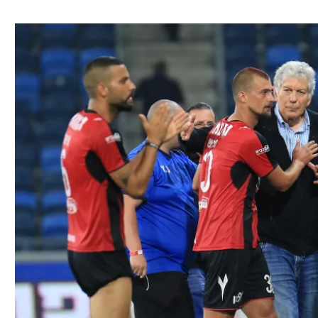
ל אביב
ליגה טורקית
תל אביב
ליגה סינית
חיפה
ליגה ברזילאית
באר שבע
ליגות נוספות
תניה
דה