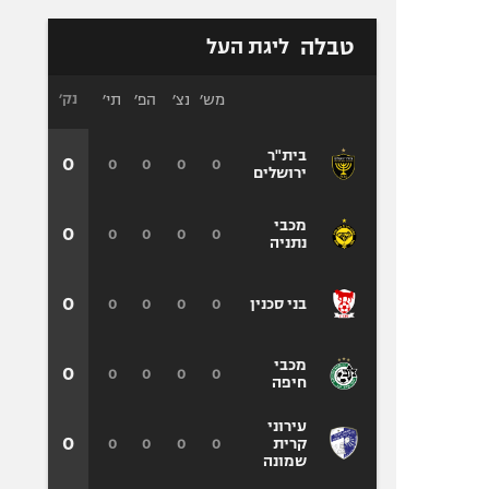
טבלה
ליגת העל
מש׳
נצ׳
הפ׳
תי׳
נק׳
בית"ר
0
0
0
0
0
ירושלים
מכבי
0
0
0
0
0
נתניה
0
0
0
0
0
בני סכנין
מכבי
0
0
0
0
0
חיפה
עירוני
0
0
0
0
0
קרית
שמונה