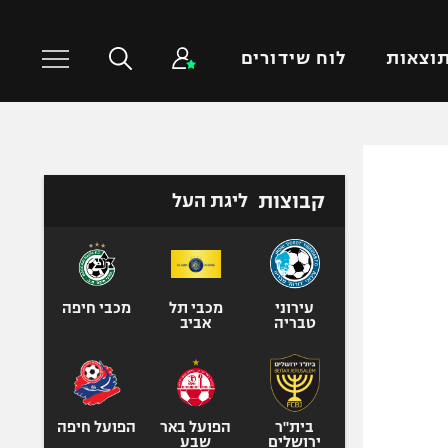
וצאות
לוח שידורים
כדורסל עולמי
ענפים נוספים
קבוצות
ליגת העל
NBA
טניס
יורוליג
כדוריד
יורוקאפ
כדורעף
שחייה
עירוני
מכבי תל
מכבי חיפה
טבריה
אביב
ג'ודו
אגרוף
ספורט אולימפי
UFC
בית"ר
הפועל באר
הפועל חיפה
ירושלים
שבע