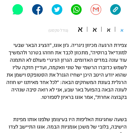
"מחצית בשכונה" – פודקאסט
אופניים
ספורט מוטורי
א
משתתפים וזוכים בפרסים
א
א
א
(גודל טקסט)
כדורמים
צפירת הרגעה מכיוון ניגריה. ג'ון אוגו, "הנציג הבאר שבעי
תקנון משתתפים וזוכים בפרסים
טניס
למונדיאל ברוסיה", מתכוון לכבד את חוזהו בטרנר ולהמשיך
פוטבול אמריקאי NFL
תקנון עבור פעילות אלקטרה
עוד עונה במדים האדומים. הגרזן הניגרי מעולם לא התמנה
לשמש כדוברו הרשמי של טוני וואקמה, ועדיין חזקה עליו
גיימינג E-Sports
בייסבול MLB
תקנון עבור פעילות ספורט 1 – "מרלן"
שהוא יודע היטב היכן ישחיז הגנרל את הסטופקס וישמן את
הרגלית בעונת המשחקים הבאה: "לכל אחד מאיתנו יש חוזה
ספורט אתגרי ואקסטרים
תנאי שימוש
לעונה הבאה בהפועל באר שבע, אני לא רואה סיבה שנהיה
בקבוצה אחרת", אמר אוגו בראיון לספורט1.
אומנויות לחימה
מדיניות פרטיות
גיימינג E-Sports
בשעה שחגיגות האליפות היו בעיצומן שלפנו אותו מפינת
תקנון פעילות ספורט 1
הישיבה, בלובי של משכן אומניות הבמה. אוגו התיישב לצדו