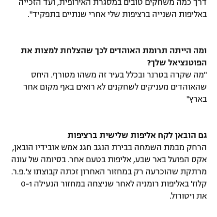
דרך כמה משחקים טובים במסגרת האירופית, ועד הזכייה
באליפות השנייה ברציפות שלי אחרי שנתיים בתפקיד".
ומה הייתה תרומת האוהדים לכך שהצלחת למצות את
הפוטנציאל שלך?
"מה שקרה בטרנר ובכלל בעיר זה משהו מטורף. היחס
שהאוהדים מעניקים לשחקנים לא רואים באף מקום אחר
בארץ"
גם הובאן לקח אליפות שלישית ברציפות
הרחק מבמת השמחה בבירת הנגב חגג אמש אובידיו הובאן,
אקס הפועל באר שבע, אליפות בטעם אחר. בסיומה של עונה
מרתקת שהוכרעה רק במחזור האחרון זכתה קבוצתו צ'.פ.ר.
קלוז' באליפות רומניה לאחר שניצחה במחזור הנעילה 0-1
את ויטורול.