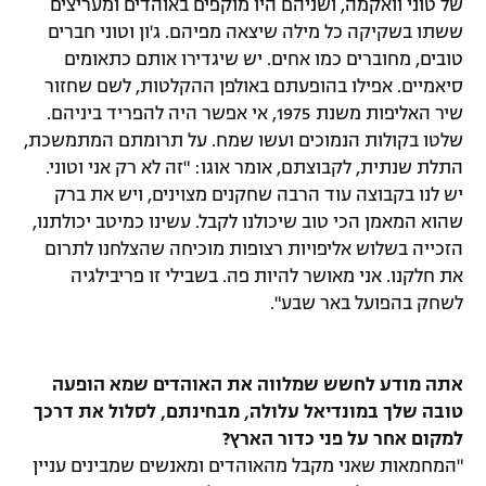
של טוני וואקמה, ושניהם היו מוקפים באוהדים ומעריצים
רשיון להקרנה פומבית לבית עסק
ששתו בשקיקה כל מילה שיצאה מפיהם. ג'ון וטוני חברים
טובים, מחוברים כמו אחים. יש שיגדירו אותם כתאומים
הצטרפות לחבילת הערוצים
סיאמיים. אפילו בהופעתם באולפן ההקלטות, לשם שחזור
שיר האליפות משנת 1975, אי אפשר היה להפריד ביניהם.
לוח דרושים – ג'ובנט
שלטו בקולות הנמוכים ועשו שמח. על תרומתם המתמשכת,
התלת שנתית, לקבוצתם, אומר אוגו: "זה לא רק אני וטוני.
תגיות
יש לנו בקבוצה עוד הרבה שחקנים מצוינים, ויש את ברק
שהוא המאמן הכי טוב שיכולנו לקבל. עשינו כמיטב יכולתנו,
המגזין
הזכייה בשלוש אליפויות רצופות מוכיחה שהצלחנו לתרום
את חלקנו. אני מאושר להיות פה. בשבילי זו פריבילגיה
לשחק בהפועל באר שבע".
אתה מודע לחשש שמלווה את האוהדים שמא הופעה
טובה שלך במונדיאל עלולה, מבחינתם, לסלול את דרכך
למקום אחר על פני כדור הארץ?
"המחמאות שאני מקבל מהאוהדים ומאנשים שמבינים עניין