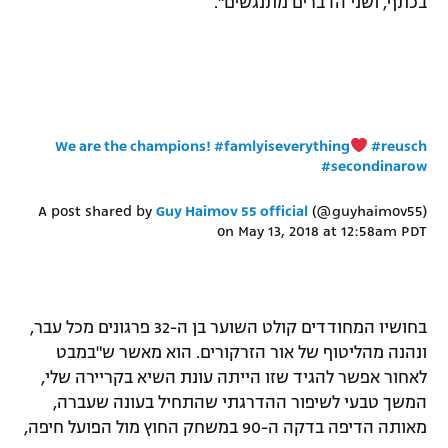
בכתף, ושני הדברים מתנגשים".
We are the champions! #famlyiseverything
#reusch
#secondinarow
A post shared by
Guy Haimov 55 official
(@guyhaimov55)
on
May 13, 2018 at 12:58am PDT
בחושיו המחודדים קולט השוער בן ה-32 פרגונים מכל עבר,
ונהנה מהליטוף של אור הזרקורים. הוא מאשר ש"במבט
לאחור אפשר להגיד שזו הייתה עונת השיא בקריירה שלי,
המשך טבעי לשיפור ההדרגתי שהתחיל בעונה שעברה,
מאותה הדיפה בדקה ה-90 במשחק החוץ מול הפועל חיפה,