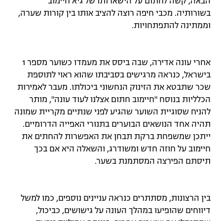
הבאה, קשה לחתום על הישארותו של גיא חיימוב
בשורותיה. מכבי חיפה רוצה להציב אותו בין קורות שערה,
וממתינה להתפתחויות.
אחרי עונה אדירה, שבה ביסס את מעמדו כשוער מספר 1
בישראל, כנראה מרגישים בסביבתו שהוא ראוי לתוספת
שכר שתבטא את הזינוק הנחשוני ביכולתו. מעבר לאמירות
הכלליות בנוסח "חיימוב חתום אצלנו לעוד עונה", מותר
להניח שסוגיית השוער שהגיע לפני שנתיים מקריית שמונה
תהיה אחד הנושאים הבוערים בתנורי האפייה הדרומיים.
ייתכן שמשפחת ברקת תבחן את האפשרות להחתים את
חיימוב על חוזה חדש ומשודרג, והשאלה היא אם בכך
תיסתם הפירצה המסתמנת בשער.
בין הרצונות, מסתתרים כנראה עניינים נוספים, כמו למשל
דיווחים שהופיעו במהלך העונה על גישושים, כביכול,