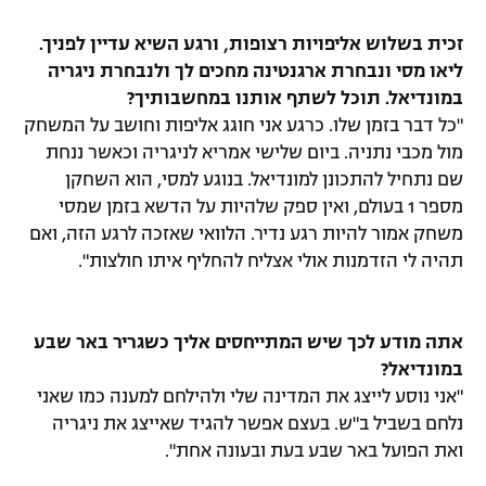
זכית בשלוש אליפויות רצופות, ורגע השיא עדיין לפניך.
ליאו מסי ונבחרת ארגנטינה מחכים לך ולנבחרת ניגריה
במונדיאל. תוכל לשתף אותנו במחשבותיך?
"כל דבר בזמן שלו. כרגע אני חוגג אליפות וחושב על המשחק
מול מכבי נתניה. ביום שלישי אמריא לניגריה וכאשר ננחת
שם נתחיל להתכונן למונדיאל. בנוגע למסי, הוא השחקן
מספר 1 בעולם, ואין ספק שלהיות על הדשא בזמן שמסי
משחק אמור להיות רגע נדיר. הלוואי שאזכה לרגע הזה, ואם
תהיה לי הזדמנות אולי אצליח להחליף איתו חולצות".
אתה מודע לכך שיש המתייחסים אליך כשגריר באר שבע
במונדיאל?
"אני נוסע לייצג את המדינה שלי ולהילחם למענה כמו שאני
נלחם בשביל ב"ש. בעצם אפשר להגיד שאייצג את ניגריה
ואת הפועל באר שבע בעת ובעונה אחת".