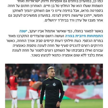
כמו כן, במועדון בוחנים גם אופציות חיזוק ישראליות ואחד
השמות שעלו הוא של החלוץ טל בן חיים. האחרון חתום על חוזה
בספרטה פראג, אבל בחיפה ציינו כי אם השחקן יהפוך לשחקן
חופשי, ייתכן שייעשה ניסיון לצרפו. במועדון ממשיכים לעקוב גם
אחר מצבו של עידן ורד בבית"ר ירושלים.
באשר למאור בוזגלו, כפי שאישר אתמול אביו יעקב,
ישנה
התפתחות חיובית בגזרה
ועושה רושם שהצדדים התקרבו מאוד
במו"מ הכספי. כעת חילוקי דעות קיימים סביב אורך החוזה, כאשר
הירוקים רוצים להכניס סעיף של חוזה לעונה נוספת כאופציה
עבורם ואילו בסביבתו של השחקן רוצים לסגור על חוזה לעונה
אחת בלבד ללא שום אופציה כתנאי לקיצוץ בשכר.