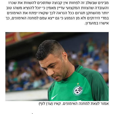
מבינים שבשלב זה לפחות אין קבוצה שתסכים להשוות את שכרו
רשיון להקרנה פומבית לבית עסק
והעובדה שהצוות המקצועי עדיין מאמין כי יוכל להוציא משהו טוב
יותר מהשחקן תגרום ככל הנראה לכך שקאיו יפתח את האימונים
במדי הירוקים ולא מן הנמנע כי גם ייצא עמם למחנה האימונים, כך
הצטרפות לחבילת הערוצים
אישרו במועדון.
לוח דרושים – ג'ובנט
תגיות
המגזין
אמור לצאת למחנה האימונים. קאיו (ערן לוף)