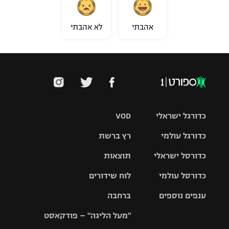
אהבתי
לא אהבתי
כדורגל ישראלי
VOD
כדורגל עולמי
רץ ברשת
ליגת העל
כדורסל ישראלי
תוצאות
ליגת
ליגה לאומית
האלופות
כדורסל עולמי
לוח שידורים
ליגת ווינר
סל
גביע הטוטו
ענפים נוספים
ברחבה
ליגה
NBA
אירופית
"מעל הליגה" – פודקאסט
ליגה לאומית
ליגיונרים
טניס
יורוליג