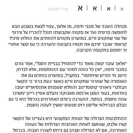
א
א
"מחצית בשכונה" – פודקאסט
א
א
(גודל טקסט)
אופניים
ספורט מוטורי
מנהלה הטכני של מכבי חיפה, מו אלאך, צפוי לצאת בשבוע הבא
משתתפים וזוכים בפרסים
לחופשה פרטית ועד אז מקווה שקבוצתו תוכל להכריז על צירוף
של שני שחקנים זרים. במועדון מקווים להחתים את החלוץ מיכיל
כדורמים
קראמר שכבר סיכם את תנאיו בקבוצה והערכה כי גם קשר אחורי
תקנון משתתפים וזוכים בפרסים
טניס
זר יחתום בתקופה הקרובה.
פוטבול אמריקאי NFL
תקנון עבור פעילות אלקטרה
"אלאך עובד קשה מאוד כדי להתחיל בבניית הסגל", אמר גורם
גיימינג E-Sports
בייסבול MLB
במכבי חיפה, "אין כל כוונה למהר עם ההחתמות, אלא לבדוק
תקנון עבור פעילות ספורט 1 – "מרלן"
היטב מי הזרים שיחתמו". במקביל, במועדון בוחנים גם את
האופציה של שחרור שחקנים זרים כאשר כעת ברור כי הקשר
ספורט אתגרי ואקסטרים
הבולגרי גיאורגי קוסטדינוב והחלוץ סטפנוס אתנסיאדיס יעזבו
תנאי שימוש
בוודאות, בעוד המגן ארנסט מאבוקה והבלם אטיין ריינן ימשיכו
אומנויות לחימה
עונה נוספת. בנוסף, ההערכה בימים האחרונים בכרמל היא כי גם
הבלם הברזילאי אליסון דוס סנטוס ימשיך לעונה נוספת.
מדיניות פרטיות
גיימינג E-Sports
ההתלבטות הגדולה של הצוות המקצועי היא בעניינו של הקשר
קאיו אלבס, שנחשב לאחת האכזבות הגדולות של העונה
תקנון פעילות ספורט 1
האחרונה, אם לא הגדולה שבהן גם ביחס לשכרו הגבוה. בכרמל