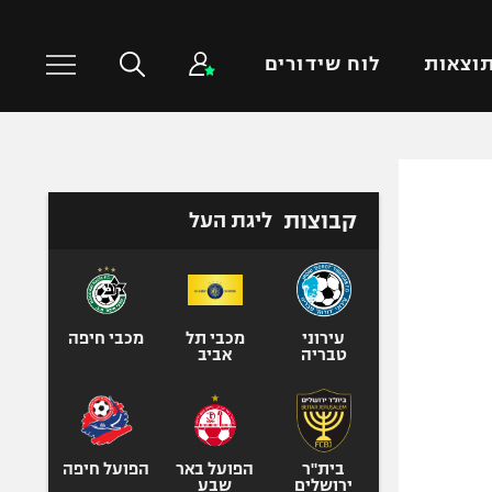
וצאות
לוח שידורים
כדורסל עולמי
ענפים נוספים
קבוצות
ליגת העל
NBA
טניס
יורוליג
כדוריד
יורוקאפ
כדורעף
שחייה
עירוני
מכבי תל
מכבי חיפה
טבריה
אביב
ג'ודו
אגרוף
ספורט אולימפי
UFC
בית"ר
הפועל באר
הפועל חיפה
ירושלים
שבע