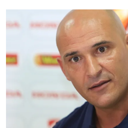
ל אביב
ליגה טורקית
תל אביב
ליגה סינית
חיפה
ליגה ברזילאית
באר שבע
ליגות נוספות
תניה
דה