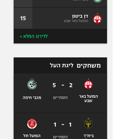
דן ביטון
15
הפועל באר שבע
לדירוג המלא >
משחקים
ליגת העל
5
-
2
הפועל באר
הסתיים
מכבי חיפה
שבע
1
-
1
בית"ר
הפועל תל
הסתיים