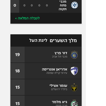
מכבי
0
0
0
0
0
פתח
תקוה
לטבלה המלאה >
מלך השערים
ליגת העל
דור פרץ
19
מכבי תל אביב
אדריאן אוגריסה
18
עירוני קרית שמונה
עומר אצילי
15
בית"ר ירושלים
גיא מלמד
15
מכבי חיפה