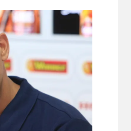
משתתפים וזוכים בפרסים
מכבי ת
הפועל 
תקנון משתתפים וזוכים בפרסים
הפועל 
תקנון עבור פעילות אלקטרה
הפועל 
תקנון עבור פעילות ספורט 1 – "מרלן"
מכבי נ
טניס
בני יהו
גיימינג E-Sports
תנאי שימוש
מדיניות פרטיות
תקנון פעילות ספורט 1
רשיון להקרנה פומבית לבית עסק
הצטרפות לחבילת הערוצים
לוח דרושים – ג'ובנט
תגיות