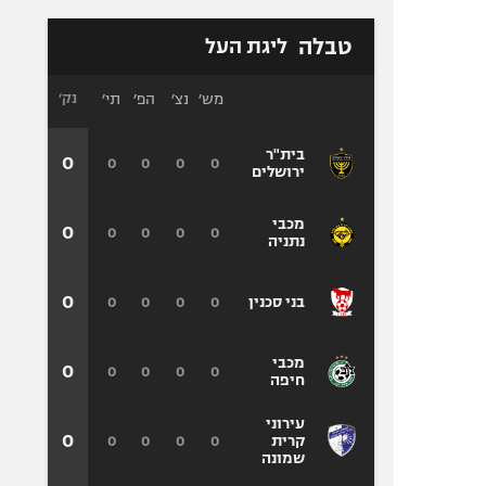
טבלה
ליגת העל
מש׳
נצ׳
הפ׳
תי׳
נק׳
בית"ר
0
0
0
0
0
ירושלים
מכבי
0
0
0
0
0
נתניה
0
0
0
0
0
בני סכנין
מכבי
0
0
0
0
0
חיפה
עירוני
0
0
0
0
0
קרית
שמונה