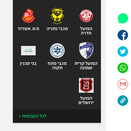
היאבקות WWE
אופניים
ספורט מוטורי
כדורמים
הפועל
מכבי נתניה
מ.ס. אשדוד
חדרה
פוטבול אמריקאי NFL
בייסבול MLB
ספורט אתגרי
ואקסטרים
הפועל קרית
מכבי פתח
בני סכנין
שמונה
תקוה
אומנויות לחימה
גיימינג E-Sports
הפועל
ירושלים
לכל הקבוצות >