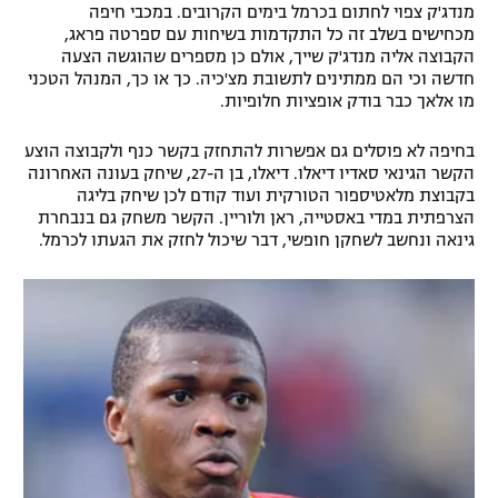
מנדג'ק צפוי לחתום בכרמל בימים הקרובים. במכבי חיפה
רשיון להקרנה פומבית לבית עסק
מכחישים בשלב זה כל התקדמות בשיחות עם ספרטה פראג,
הקבוצה אליה מנדג'ק שייך, אולם כן מספרים שהוגשה הצעה
חדשה וכי הם ממתינים לתשובת מצ'כיה. כך או כך, המנהל הטכני
הצטרפות לחבילת הערוצים
מו אלאך כבר בודק אופציות חלופיות.
לוח דרושים – ג'ובנט
בחיפה לא פוסלים גם אפשרות להתחזק בקשר כנף ולקבוצה הוצע
הקשר הגינאי סאדיו דיאלו. דיאלו, בן ה-27, שיחק בעונה האחרונה
תגיות
בקבוצת מלאטיספור הטורקית ועוד קודם לכן שיחק בליגה
הצרפתית במדי באסטייה, ראן ולוריין. הקשר משחק גם בנבחרת
גינאה ונחשב לשחקן חופשי, דבר שיכול לחזק את הגעתו לכרמל.
המגזין