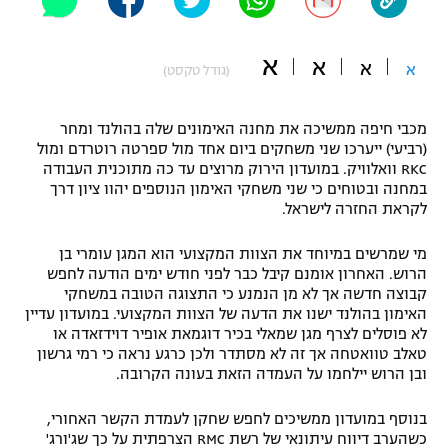
"מחצית בשכונה" – פודקאסט
אופניים
א
א
א
א
(גודל טקסט)
ספורט מוטורי
משתתפים וזוכים בפרסים
מכבי חיפה ממשיכה את מחנה האימונים שלה בהולנד ומחר
כדורמים
(רביעי) ייערכו שני משחקים ביום אחד מול ספרטה רוטרדם ומול
תקנון משתתפים וזוכים בפרסים
טניס
RKC וואלוויק. במועדון הירוק מרוצים עד כה מתוכנית העבודה
פוטבול אמריקאי NFL
במחנה ובטוחים כי שני משחקי האימון הנוספים יהוו ציון דרך
תקנון עבור פעילות אלקטרה
לקראת החזרה לישראל.
גיימינג E-Sports
בייסבול MLB
תקנון עבור פעילות ספורט 1 – "מרלן"
מי שמרשים במיוחד את הצוות המקצועי הוא המגן עומרי בן
הרוש. האחרון אומנם קיבל כבר לפני חודש ימים הודעה לחפש
ספורט אתגרי ואקסטרים
קבוצה חדשה אך לא מן הנמנע כי התצוגה הטובה במשחקי
תנאי שימוש
האימון בהולנד ישנו את הדעה של הצוות המקצועי. במועדון עדיין
אומנויות לחימה
לא פוסלים לצרף מגן שמאלי בכיר דוגמאת אופיר דוידזאדה או
טאלב טוואטחה אך זה לא מסתדר ולכן כרגע נראה כי רמי גרשון
מדיניות פרטיות
ובן הרוש יילחמו על העמדה הזאת בעונה הקרובה.
גיימינג E-Sports
בנוסף במועדון ממשיכים לחפש שחקן לעמדת הקשר האחורי,
תקנון פעילות ספורט 1
כשהערב דיווח עיתונאי של רשת RMC הצרפתית על כך שג'ורג'