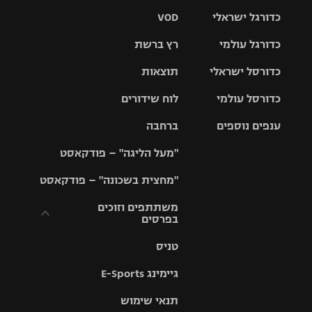
כדורגל ישראלי
VOD
כדורגל עולמי
רץ ברשת
ליגת העל
כדורסל ישראלי
תוצאות
ליגת
ליגה לאומית
האלופות
כדורסל עולמי
לוח שידורים
ליגת ווינר
סל
גביע הטוטו
ענפים נוספים
ברחבה
ליגה
NBA
אירופית
"מעל הליגה" – פודקאסט
ליגה לאומית
ליגיונרים
טניס
יורוליג
ליגה אנגלית
"מחצית בשכונה" – פודקאסט
כדורסל נשים
גביע המדינה
כדוריד
יורוקאפ
ליגה גרמנית
משתתפים וזוכים
בפרסים
מכבי תל
נבחרת
כדורעף
אביב
ישראל
ליגה
טניס
ספרדית
תקנון משתתפים
שחייה
הפועל חולון
מכבי חיפה
וזוכים בפרסים
גיימינג E-Sports
ליגה
איטלקית
ג'ודו
הפועל
בית"ר
תנאי שימוש
תקנון עבור פעילות
ירושלים