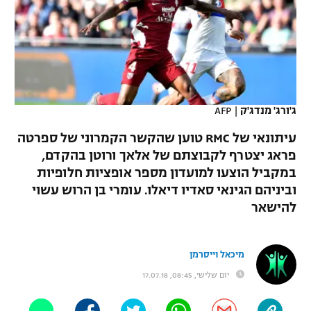
כדורסל נשים
נבחרת ישראל
יורוליג
ליגה ספרדית
טניס
VOD
מכבי תל אביב
מכבי חיפה
יורוקאפ
ליגה איטלקית
כדוריד
הפועל חולון
בית"ר ירושלים
רץ ברשת
ליגה צרפתית
כדורעף
ג'ורג' מנדג'ק
|
AFP
הפועל ירושלים
מכבי תל אביב
ליגה הולנדית
עיתונאי של RMC טוען שהקשר הקמרוני של ספרטה
שחייה
תוצאות
דני אבדיה
הפועל תל אביב
פראג יצטרף לקבוצתם של אלאך ורוטן בהקדם,
ליגה טורקית
במקביל הוצעו למועדון מספר אופציות חלופיות
ג'ודו
הפועל חיפה
לוח שידורים
וביניהם הגינאי סאדיו דיאלו. עומרי בן הרוש עשוי
ליגה סינית
אגרוף
להישאר
הפועל באר שבע
ליגה ברזילאית
ברחבה
ספורט אולימפי
מכבי נתניה
מיכאל וייסרמן
ליגות נוספות
UFC
יום שלישי, 08:45, 17.07.18
"מעל הליגה" – פודקאסט
בני יהודה
היאבקות WWE