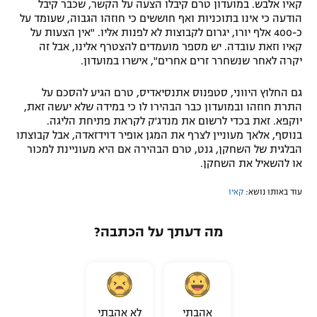
קאיו אלבש. במועדון טרם קיבלו הצעה על הקשר, שכבר קיבל
רשיון להקרנה פומבית לבית עסק
הודעה כי אינו בתוכניות ואף חוששים כי חוזהו הגבוה, שעומד על
כ-400 אלף יורו, יגרום לקבוצות לא לפנות אליו. "אין הצעות על
קאיו וזאת עובדה. יש מספר מועמדים להצטרף אלינו, אבל זה
הצטרפות לחבילת הערוצים
יקרה לאחר שנשחרר זרים אחרים", אישרו במועדון.
לוח דרושים – ג'ובנט
גם החלוץ היווני, סטפנוס אתנסיאדיס, טרם הגיע להסכם על
התרת חוזהו ובמועדון כבר הבהירו לו כי במידה שלא יעשה זאת,
תגיות
יוקפא. זאת בכדי לרשום את מנדג'ק לקראת פתיחת הליגה.
בנוסף, אלאך מעוניין לצרף את המגן אופיר דוידזאדה, אבל קבוצתו
הבלגית של השחקן, גנט, טרם הבהירה אם היא מעוניינת למכור
המגזין
או להשאיל את השחקן.
עוד באותו נושא:
קאיו
מה דעתך על הכתבה?
אהבתי
לא אהבתי