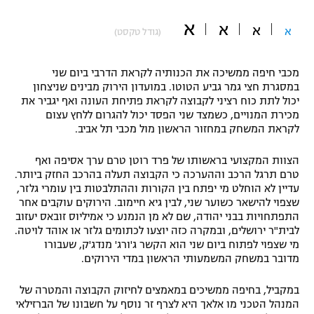
"מחצית בשכונה" – פודקאסט
א
א
אופניים
א
א
(גודל טקסט)
ספורט מוטורי
משתתפים וזוכים בפרסים
מכבי חיפה ממשיכה את הכנותיה לקראת הדרבי ביום שני
במסגרת חצי גמר גביע הטוטו. במועדון הירוק מבינים שניצחון
כדורמים
יכול לתת כוח רציני לקבוצה לקראת פתיחת העונה ואף יגביר את
תקנון משתתפים וזוכים בפרסים
טניס
מכירת המנויים, כשמצד שני הפסד יכול להגרום ללחץ עצום
לקראת המשחק במחזור הראשון מול מכבי תל אביב.
פוטבול אמריקאי NFL
תקנון עבור פעילות אלקטרה
גיימינג E-Sports
הצוות המקצועי בראשותו של פרד רוטן טרם ערך אסיפה ואף
בייסבול MLB
תקנון עבור פעילות ספורט 1 – "מרלן"
טרם תרגל הרכב וההערכה כי הקבוצה תעלה בהרכב החזק ביותר.
עדיין לא הוחלט מי יפתח בין הקורות וההתלבטות בין עומרי גלזר,
ספורט אתגרי ואקסטרים
שצפוי להישאר כשוער שני, לבין גיא חיימוב. הירוקים עוקבים אחר
תנאי שימוש
התפתחויות בבני יהודה, שם לא מן הנמנע כי אמיליוס זובאס יעזוב
אומנויות לחימה
לבית"ר ירושלים, ובמקרה כזה יוצעו לכתומים גלזר או אוהד לויטה.
מי שצפוי לפתוח ביום שני הוא הקשר ג'ורג' מנדג'ק, שעבורו
מדיניות פרטיות
מדובר במשחק המשמעותי הראשון במדי הירוקים.
גיימינג E-Sports
במקביל, בחיפה ממשיכים במאמצים לחיזוק הקבוצה והמטרה של
תקנון פעילות ספורט 1
המנהל הטכני מו אלאך היא לצרף זר נוסף על חשבונו של הברזילאי