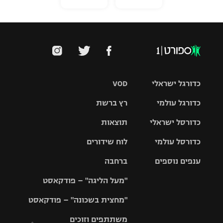
כדורגל ישראלי
VOD
כדורגל עולמי
רץ ברשת
ליגת העל
כדורסל ישראלי
תוצאות
ליגת
ליגה לאומית
האלופות
כדורסל עולמי
לוח שידורים
ליגת ווינר
סל
גביע הטוטו
ענפים נוספים
ברחבה
ליגה
NBA
אירופית
"מעל הליגה" – פודקאסט
ליגה לאומית
ליגיונרים
טניס
יורוליג
ליגה אנגלית
"מחצית בשכונה" – פודקאסט
כדורסל נשים
גביע המדינה
כדוריד
יורוקאפ
ליגה גרמנית
משתתפים וזוכים