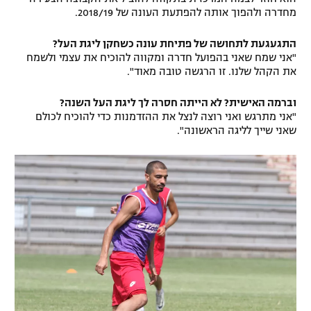
מחדרה ולהפוך אותה להפתעת העונה של 2018/19.
רשיון להקרנה פומבית לבית עסק
התגעגעת לתחושה של פתיחת עונה כשחקן ליגת העל?
הצטרפות לחבילת הערוצים
"אני שמח שאני בהפועל חדרה ומקווה להוכיח את עצמי ולשמח
את הקהל שלנו. זו הרגשה טובה מאוד".
לוח דרושים – ג'ובנט
וברמה האישית? לא הייתה חסרה לך ליגת העל השנה?
"אני מתרגש ואני רוצה לנצל את ההזדמנות כדי להוכיח לכולם
תגיות
שאני שייך לליגה הראשונה".
המגזין