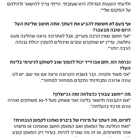
ולדעתי הטעות הגדולה היא שעזבתי. הייתי צריך להישאר ולהילחם
על המקום שלי".
אף פעם לא חששת להביע את דעתך. אתה חושב שליגת העל
היום טובה מבעבר?
"אני חושב שאין הרבה פערים, אבל לאחרונה נראה שהליגה מעט
נחלשה. עדיין יש שחקנים טובים שיכולים להפגין יכולת גבוהה
הרבה יותר".
וברמה הזו, חסן אבו זייד יכול להפוך שוב לשחקן לגיטימי בליגת
העל?
"אני מאוד מקווה. כבר בשבת הקרובה נראה אם אני שם. יש לנו
עונה ארוכה ומבחינתי נתקדם ממחזור למחזור".
מה ייחשב עבורך כהצלחה ומה ככישלון?
"אם הקבוצה תישאר בליגה ואני אשחק מעל ל-30 משחקים ואהיה
גורם מרכזי בהצלחה".
לסיום, מה דעתך על מינויו של ביברס נאתכו לקפטן הנבחרת?
"זאת החלטה של המאמן ואם המאמן חושב שנאתכו או מישהו
אחר מתאימים, אז זה מה שצריך להיות. בעיניי רק המאמן קובע