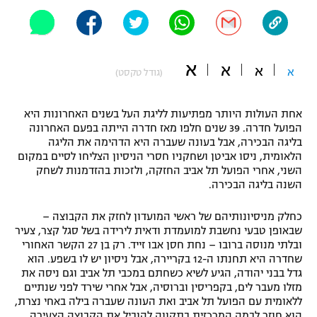
"מחצית בשכונה" – פודקאסט
אופניים
ספורט מוטורי
א
משתתפים וזוכים בפרסים
א
א
א
(גודל טקסט)
כדורמים
תקנון משתתפים וזוכים בפרסים
טניס
אחת העולות היותר מפתיעות לליגת העל בשנים האחרונות היא
הפועל חדרה. 39 שנים חלפו מאז חדרה הייתה בפעם האחרונה
פוטבול אמריקאי NFL
תקנון עבור פעילות אלקטרה
בליגה הבכירה, אבל בעונה שעברה היא הדהימה את הליגה
הלאומית, ניסו אביטן ושחקניו חסרי הניסיון הצליחו לסיים במקום
גיימינג E-Sports
בייסבול MLB
השני, אחרי הפועל תל אביב החזקה, ולזכות בהזדמנות לשחק
תקנון עבור פעילות ספורט 1 – "מרלן"
השנה בליגה הבכירה.
ספורט אתגרי ואקסטרים
תנאי שימוש
כחלק מניסיונותיהם של ראשי המועדון לחזק את הקבוצה –
שבאופן טבעי נחשבת למועמדת ודאית לירידה בשל סגל קצר, צעיר
אומנויות לחימה
ובלתי מנוסה ברובו – נחת חסן אבו זייד. רק בן 27 הקשר האחורי
מדיניות פרטיות
שחדרה היא תחנתו ה-12 בקריירה, אבל ניסיון יש לו בשפע. הוא
גיימינג E-Sports
גדל בבני יהודה, הגיע לשיא כשחתם במכבי תל אביב וגם ניסה את
מזלו מעבר לים, בקפריסין וברוסיה, אבל אחרי שירד לפני שנתיים
תקנון פעילות ספורט 1
ללאומית עם הפועל תל אביב ואת העונה שעברה בילה באחי נצרת,
הוא חוזר לבמה המרכזית בתקווה להוביל את הקבוצה הצעירה