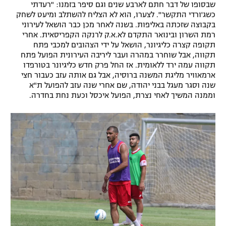
שבסופו של דבר חתם לארבע שנים וגם סיפר בזמנו: "רעדתי
כשג'ורדי התקשר". לצערו, הוא לא הצליח להשתלב ומיעט לשחק
בקבוצה שזכתה באליפות. בשנה לאחר מכן כבר הושאל לעירוני
רמת השרון ובינואר התקדם לא.א.ק לרנקה הקפריסאית. אחרי
תקופה קצרה כליגיונר, הושאל על ידי הצהובים למכבי פתח
תקווה, אבל שוחרר במהרה ועבר ליריבה העירונית הפועל פתח
תקווה עמה ירד ללאומית. אז החל פרק חדש כליגיונר בטורפדו
ארמאוויר מליגת המשנה ברוסיה, אבל גם אותה עזב כעבור חצי
שנה וסגר מעגל בבני יהודה, שם אחרי שנה עזב להפועל ת"א
וממנה המשיך לאחי נצרת, הפועל איכסל וכעת נחת בחדרה.