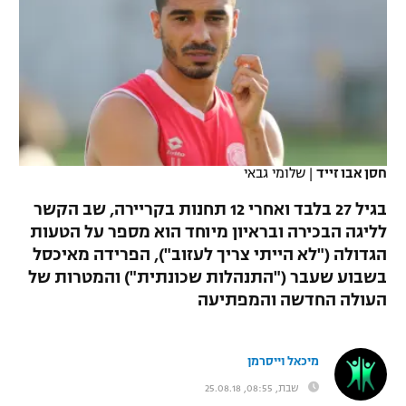
כדורסל נשים
נבחרת ישראל
יורוליג
ליגה ספרדית
טניס
VOD
מכבי תל אביב
מכבי חיפה
יורוקאפ
ליגה איטלקית
כדוריד
הפועל חולון
בית"ר ירושלים
רץ ברשת
ליגה צרפתית
כדורעף
הפועל ירושלים
מכבי תל אביב
ליגה הולנדית
חסן אבו זייד
|
שלומי גבאי
שחייה
תוצאות
דני אבדיה
הפועל תל אביב
בגיל 27 בלבד ואחרי 12 תחנות בקריירה, שב הקשר
ליגה טורקית
ג'ודו
לליגה הבכירה ובראיון מיוחד הוא מספר על הטעות
הפועל חיפה
לוח שידורים
הגדולה ("לא הייתי צריך לעזוב"), הפרידה מאיכסל
ליגה סינית
אגרוף
בשבוע שעבר ("התנהלות שכונתית") והמטרות של
הפועל באר שבע
העולה החדשה והמפתיעה
ליגה ברזילאית
ברחבה
ספורט אולימפי
מכבי נתניה
ליגות נוספות
UFC
מיכאל וייסרמן
"מעל הליגה" – פודקאסט
בני יהודה
שבת, 08:55, 25.08.18
היאבקות WWE