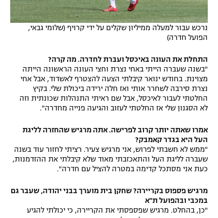
נרכש עבור למעלה ממיליון שקלים על ידי קרויף (שלומי גבאי,
הפועל חדרה)
התחלת את העונה באיכסל ועברת לחדרה. מה קרה?
"בשנה שעברה הייתי באחי נצרת וחצי העונה הראשונה הייתה
מצוינת. בחודש ינואר קיבלתי הצעה להצטרף לאשדוד, אבל אחי
נצרת סירבה לשחרר אותי ואז חלה ירידה ביכולת שלי. בקיץ
החלטתי לעבור לאיכסל, אבל שם ראיתי התנהלות שכונתית וזה
לא הסגנון שלי אז החלטתי לעזוב והגיעה פנייה מחדרה".
אמרו שאתה יותר קרוב לפרישה. אתה מרגיש שהחזרה לליגת
העל היא בגדר קאמבק?
"ממש לא חשבתי לפרוש, אני מרגיש צעיר. רציתי לחזור עוד בשנה
שעברה לליגת העל והתאכזבתי מאוד שלא קיבלתי את ההזדמנות,
כעת אני מסתכל קדימה במטרה להציל עם חדרה".
מרגיש פספוס בקריירה? שחקן בית מוערך בבני יהודה, שעבר גם
במכבי ובהפועל ת"א
"כן, בהחלט. מרגיש שפספסתי את הקריירה, כי יכולתי להגיע