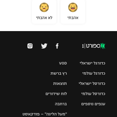
אהבתי
לא אהבתי
כדורגל ישראלי
VOD
כדורגל עולמי
רץ ברשת
ליגת העל
כדורסל ישראלי
תוצאות
ליגת
ליגה לאומית
האלופות
כדורסל עולמי
לוח שידורים
ליגת ווינר
סל
גביע הטוטו
ענפים נוספים
ברחבה
ליגה
NBA
אירופית
"מעל הליגה" – פודקאסט
ליגה לאומית
ליגיונרים