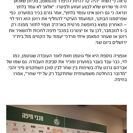
נראה כי לשחר יהיה קל להיות להיפרד מהמאמן, מכיוון שאלאך
היה מי שדרש שלא לבצע זעזוע ולפטרו: "אלאך לא עמד בלחץ
ונראה כי גם רוטן אינו עומד בלחץ", אמר גורם בכיר במועדון. כפי
שפרסמנו הבוקר, המועמד העיקרי להחליף את רוטן הוא רוני לוי
– האחרון נמצא בחופשה פרטית בארה"ב וצפוי לחזור ממנה רק
ב-5 לנובמבר, לכן עד אז יצטרכו במכבי חיפה לחכות ולהשאיר את
רוטן או שעוזר המאמן איתי מרדכי יעמוד על הקווים מול בית"ר
ירושלים ביום שני.
אופציה נוספת היא אלי גוטמן וזאת לאור העובדה שגוטמן, כמו
לוי, כבר עבד בעבר במועדון ומכיר את סביבת העבודה. גם שמו של
אברהם גרנט עלה בשיחות בין שחר לבין סוכן השחקנים פיני זהבי.
"מדובר בהחלטה משמעותית שתתקבל רק על ידי שחר", אמרו
בחיפה.