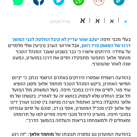
"מחצית בשכונה" – פודקאסט
אופניים
א
א
א
א
(גודל טקסט)
ספורט מוטורי
משתתפים וזוכים בפרסים
בעלי מכבי חיפה
יעקב שחר עדיין לא קיבל החלטה לגבי המשך
כדורמים
דרכו של המאמן פרד רוטן
, אבל אירועי הערב (רביעי) אולי מלמדים
תקנון משתתפים וזוכים בפרסים
טניס
על עתידו: הירוקים אישרו כי כבר בשבוע שעבר המנהל הטכני
פוטבול אמריקאי NFL
מוחמד אלאך התפטר מתפקידו וסיים את דרכו במועדון, כמעט
תקנון עבור פעילות אלקטרה
שנה לאחר שהצטרף.
גיימינג E-Sports
בייסבול MLB
תקנון עבור פעילות ספורט 1 – "מרלן"
בהודעה רשמית שמסרו הירוקים באתרם הרשמי נכתב כי "ביום
חמישי האחרון, ביקש המנהל הטכני מוחמד אלאך מסגן הנשיא
ספורט אתגרי ואקסטרים
עוזי מור, לסיים את דרכו במכבי חיפה. בשל המשחק מול הפועל
תנאי שימוש
תל אביב הוחלט שלא לעסוק בנושא זה עד לאחריו. בקשתו של מו
אומנויות לחימה
אלאך נתקבלה בחיוב ואתמול נערכה פגישה בין סוכנו ועורך דינו
של אלאך לבין מנכ"ל המועדון, אסף בן דב, סוכם על סיום עבודתו
מדיניות פרטיות
במכבי חיפה. מועדון כדורגל מכבי חיפה מודים למו על תרומתו
גיימינג E-Sports
ומאחלים לו ולמשפחתו בריאות והצלחה בהמשך הדרך".
תקנון פעילות ספורט 1
בהודעת המועדון גם נמסרה תגובתו של
מוחמד אלאך
: "זה רגע