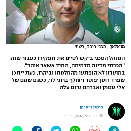
כדורסל נשים
נבחרת ישראל
יורוליג
ליגה ספרדית
טניס
VOD
מכבי תל אביב
מכבי חיפה
יורוקאפ
ליגה איטלקית
כדוריד
הפועל חולון
בית"ר ירושלים
רץ ברשת
ליגה צרפתית
כדורעף
מו אלאך
|
מכבי חיפה, רשמי
הפועל ירושלים
מכבי תל אביב
ליגה הולנדית
המנהל הטכני ביקש לסיים את תפקידו כעבור שנה:
שחייה
תוצאות
דני אבדיה
הפועל תל אביב
"הכרתי מדינה מדהימה, תמיד אשאר אוהד".
ליגה טורקית
במועדון לא הופתעו מהחלטתו וביקרו, כעת ייתכן
ג'ודו
הפועל חיפה
לוח שידורים
שפרד רוטן יפוטר ויוחלף ברוני לוי, כשגם שמם של
ליגה סינית
אגרוף
אלי גוטמן ואברהם גרנט עלה
הפועל באר שבע
ליגה ברזילאית
ברחבה
ספורט אולימפי
מכבי נתניה
מיכאל וייסרמן
ליגות נוספות
UFC
יום רביעי, 18:42, 31.10.18
"מעל הליגה" – פודקאסט
בני יהודה
היאבקות WWE