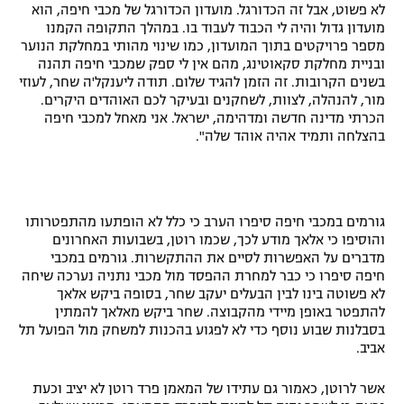
לא פשוט, אבל זה הכדורגל. מועדון הכדורגל של מכבי חיפה, הוא
רשיון להקרנה פומבית לבית עסק
מועדון גדול והיה לי הכבוד לעבוד בו. במהלך התקופה הקמנו
מספר פרויקטים בתוך המועדון, כמו שינוי מהותי במחלקת הנוער
ובניית מחלקת סקאוטינג, מהם אין לי ספק שמכבי חיפה תהנה
הצטרפות לחבילת הערוצים
בשנים הקרובות. זה הזמן להגיד שלום. תודה ליענקל'ה שחר, לעוזי
מור, להנהלה, לצוות, לשחקנים ובעיקר לכם האוהדים היקרים.
לוח דרושים – ג'ובנט
הכרתי מדינה חדשה ומדהימה, ישראל. אני מאחל למכבי חיפה
בהצלחה ותמיד אהיה אוהד שלה".
תגיות
המגזין
גורמים במכבי חיפה סיפרו הערב כי כלל לא הופתעו מהתפטרותו
והוסיפו כי אלאך מודע לכך, שכמו רוטן, בשבועות האחרונים
מדברים על האפשרות לסיים את ההתקשרות. גורמים במכבי
חיפה סיפרו כי כבר למחרת ההפסד מול מכבי נתניה נערכה שיחה
לא פשוטה בינו לבין הבעלים יעקב שחר, בסופה ביקש אלאך
להתפטר באופן מיידי מהקבוצה. שחר ביקש מאלאך להמתין
בסבלנות שבוע נוסף כדי לא לפגוע בהכנות למשחק מול הפועל תל
אביב.
אשר לרוטן, כאמור גם עתידו של המאמן פרד רוטן לא יציב וכעת