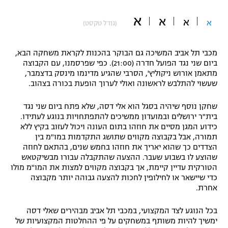
"מחצית בשכונה" – פודקאסט
א
א
אופניים
א
א
(גודל טקסט)
ספורט מוטורי
משתתפים וזוכים בפרסים
מכבי תל אביב המשיכה גם הבוקר בהכנות לקראת משחקה הבא,
ביום שני נגד הפועל חדרה (21:00). כפי שפרסמנו, עם הקבוצה
כדורמים
מתאמן אורוש ניקוליץ', הסרבי שהגיע מדינמו מינסק בדצמבר,
תקנון משתתפים וזוכים בפרסים
טניס
שעשוי להתלבש לראשונה ואולי לערוך הופעת בכורה בצהוב.
פוטבול אמריקאי NFL
תקנון עבור פעילות אלקטרה
שחקן נוסף שיהיה בסגל הוא אלי דסה, שלא פתח ביום שני נגד
גיימינג E-Sports
בית"ר ירושלים ובמועדון ממשיכים להתפתחויות בנוגע לעתידו.
בייסבול MLB
תקנון עבור פעילות ספורט 1 – "מרלן"
כידוע המגן מסיים את חוזהו בתום העונה ויכול לעזוב בקיץ ללא
תמורה, אבל בקבוצה מקווים שתושג התקדמות במו"מ בין
ספורט אתגרי ואקסטרים
הצדדים כך שהוא יאריך את חוזהו בחמש שנים, בהתאם לחוזה
תנאי שימוש
שהוצע לו בשבוע שעבר. ההצעה שהתקבלה עבורו מבשיקטאש
אומנויות לחימה
הטורקית עדיין קיימת, אך בקבוצה מקווים למצות את המו"מ מולו
כדי שיישאר או לחילופין לחכות להצעה גבוהה יותר מקבוצה
מדיניות פרטיות
אחרת.
גיימינג E-Sports
בכל הנוגע לצד המקצועי, במכבי תל אביב מבהירים שאלי דסה
תקנון פעילות ספורט 1
ימשיך להיות משותף במשחקים על פי ההחלטות המקצועיות של