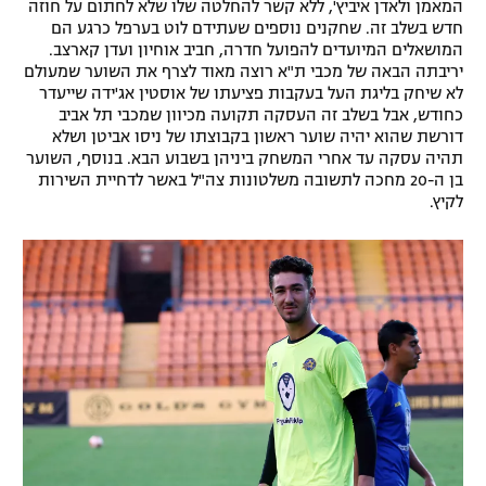
המאמן ולאדן איביץ', ללא קשר להחלטה שלו שלא לחתום על חוזה
רשיון להקרנה פומבית לבית עסק
חדש בשלב זה. שחקנים נוספים שעתידם לוט בערפל כרגע הם
המושאלים המיועדים להפועל חדרה, חביב אוחיון ועדן קארצב.
יריבתה הבאה של מכבי ת"א רוצה מאוד לצרף את השוער שמעולם
הצטרפות לחבילת הערוצים
לא שיחק בליגת העל בעקבות פציעתו של אוסטין אג'ידה שייעדר
כחודש, אבל בשלב זה העסקה תקועה מכיוון שמכבי תל אביב
לוח דרושים – ג'ובנט
דורשת שהוא יהיה שוער ראשון בקבוצתו של ניסו אביטן ושלא
תהיה עסקה עד אחרי המשחק ביניהן בשבוע הבא. בנוסף, השוער
בן ה-20 מחכה לתשובה משלטונות צה"ל באשר לדחיית השירות
תגיות
לקיץ.
המגזין