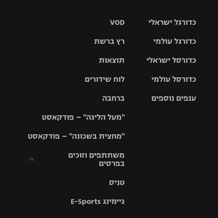
כדורגל ישראלי
VOD
כדורגל עולמי
רץ ברשת
ליגת העל
כדורסל ישראלי
תוצאות
ליגת
ליגה לאומית
האלופות
כדורסל עולמי
לוח שידורים
ליגת ווינר
סל
גביע הטוטו
ענפים נוספים
ברחבה
ליגה
NBA
אירופית
"מעל הליגה" – פודקאסט
ליגה לאומית
ליגיונרים
טניס
יורוליג
ליגה אנגלית
"מחצית בשכונה" – פודקאסט
כדורסל נשים
גביע המדינה
כדוריד
יורוקאפ
ליגה גרמנית
משתתפים וזוכים
בפרסים
מכבי תל
נבחרת
כדורעף
אביב
ישראל
ליגה
טניס
ספרדית
תקנון משתתפים
שחייה
הפועל חולון
מכבי חיפה
וזוכים בפרסים
גיימינג E-Sports
ליגה
איטלקית
ג'ודו