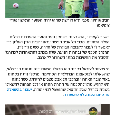
חביב אוחיון. מכבי ת"א דורשת שהוא יהיה השוער הראשון (אודי
ציטיאט)
באשר לקארצב, הוא רשום כשחקן נוער ומועד ההעברות בגילים
האלה הסתיים. מכבי תל אביב הגישה ערעור לבית הדין העליון כדי
לאפשר לו לעבור לקבוצה הבוגרת של חדרה, כשגם ניר לוין,
המנהל הטכני של נבחרות הנוער, שלח מכתב להתאחדות לכדורגל
והסביר את החשיבות במתן השחרור לקארצב.
מי שישוב לישראל בקרוב הוא מרסלו משאדו דוס סנטוס הברזילאי,
שהשאלתו לבוטאפוגו הברזילאית הסתיימה. מרסלו נותח בסחוס
באוקטובר האחרון ובמכבי תל אביב מצפים לחזרתו, כשהכוונה
היא להגיע מולו להסכמה על התרת חוזהו או לכל הפחות להשאילו
בשנית לברזיל. שגיב יחזקאל שהושאל לבני יהודה,
יעבור בהשאלה
עד סיום העונה למ.ס אשדוד
.