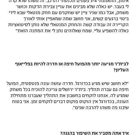
אימון, התאמנתי 3-4 פעמים ונכנסתי להרכב. זה משהו שלא קרה
לי בעבר. יש כאלה שלא מבינים את עניין צבירת הדקות וכושר
משחק, אבל כמו שניר ציין יש שחקנים עם חוזק מנטאלי שבא לידי
ביטוי ברגעים קשים, אני חושב שמה שמאפיין אותי לאורך
הקריירה זה עבודה קשה והחוזק המנטאלי שלא נותן לסיטואציות
כאלה להשפיע עליי. שמח שאלוהים נתן לי את המתנה הזאת"
לבית"ר מגיעה יותר מהפועל חיפה או חדרה להיות בפלייאוף
העליון?
"לא חושב שיש מגיע בכדורגל. חדרה עושה עונה פנטסטית, הפועל
חיפה גם עברה תהליך. בית"ר ירושלים צריכה להוכיח בכל משחק
שמגיע לה. אנחנו לוקחים בחשבון את התהליך שעברנו מתחילת
העונה, בכדורגל אין הוקוס פוקוס דברים לוקחים זמן. אני בטוח
שיבנו פה משהו להרבה שנים".
איך אתה מסביר את השיפור בהגנה?