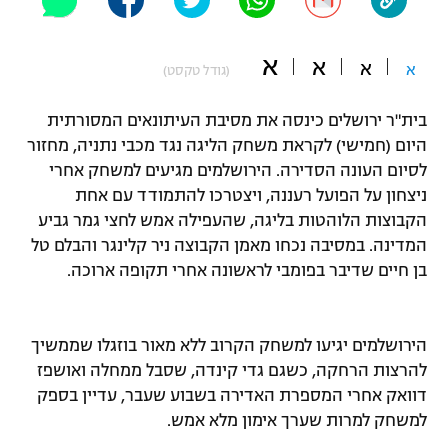
"מחצית בשכונה" – פודקאסט
אופניים
א
א
א
א
(גודל טקסט)
ספורט מוטורי
משתתפים וזוכים בפרסים
בית"ר ירושלים כינסה את מסיבת העיתונאים המסורתית
כדורמים
היום (חמישי) לקראת משחק הליגה נגד מכבי נתניה, מחזור
תקנון משתתפים וזוכים בפרסים
טניס
לסיום העונה הסדירה. הירושלמים מגיעים למשחק אחרי
פוטבול אמריקאי NFL
ניצחון על הפועל רעננה, ויצטרכו להתמודד עם אחת
תקנון עבור פעילות אלקטרה
הקבוצות הלוהטות בליגה, שהעפילה אמש לחצי גמר גביע
גיימינג E-Sports
בייסבול MLB
המדינה. במסיבה נכחו מאמן הקבוצה ניר קלינגר והבלם טל
תקנון עבור פעילות ספורט 1 – "מרלן"
בן חיים שדיבר בפומבי לראשונה אחרי תקופה ארוכה.
ספורט אתגרי ואקסטרים
תנאי שימוש
אומנויות לחימה
הירושלמים יגיעו למשחק הקרוב ללא מאור בוזגלו שממשיך
מדיניות פרטיות
להרצות הרחקה, כשגם גדי קינדה, שסבל ממחלה ואושפז
גיימינג E-Sports
דוואק אחרי המספרת האדירה בשבוע שעבר, עדיין בספק
למשחק למרות שערך אימון מלא אמש.
תקנון פעילות ספורט 1