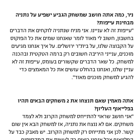
רשיון להקרנה פומבית לבית עסק
ניר, כמה אתה חושב שמשחק הגביע ישפיע על נתניה
מבחינת עייפות?
הצטרפות לחבילת הערוצים
"עייפות זה לא עניינו. אני מניח שנתניה לוקחים את הדברים
לוח דרושים – ג'ובנט
בחשבון, חשוב לי מאוד לומר שאנחנו שמים את כל הפוקוס
על הקבוצה שלנו, על בית"ר ירושלים. על איך אנחנו מגיעים
תגיות
מוכנים, ענייני היריבה חשובים רק ברמה הטקטית ובהכנה
למשחק. כל שאר הדברים שקשורים בעומס, עייפות זה לא
המגזין
עניין שלנו, ואנחנו בהחלט עושים את כל המאמצים כדי
להגיע למשחק מוכנים מאוד".
אתה מאמין שאם תנצחו את 2 משחקים הבאים תהיו
בפלייאוף העליון?
"אני חושב שראוי להתייחס למשחק הקרוב ולא לצמד
משחקים. אם לא ננצח את נתניה, אז למשחק הבא אין שום
קשר. לכן אני מתייחס רק למשחק הקרוב. יש מאבק כבד על