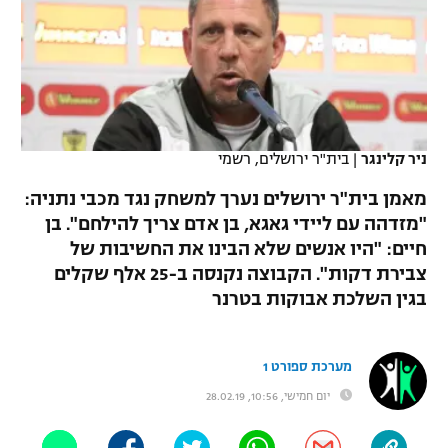
כדורסל נשים
נבחרת ישראל
יורוליג
ליגה ספרדית
טניס
VOD
מכבי תל אביב
מכבי חיפה
יורוקאפ
ליגה איטלקית
כדוריד
הפועל חולון
בית"ר ירושלים
רץ ברשת
ליגה צרפתית
כדורעף
ניר קלינגר
|
בית"ר ירושלים, רשמי
הפועל ירושלים
מכבי תל אביב
ליגה הולנדית
מאמן בית"ר ירושלים נערך למשחק נגד מכבי נתניה:
שחייה
תוצאות
דני אבדיה
הפועל תל אביב
"מזדהה עם ליידי גאגא, בן אדם צריך להילחם". בן
ליגה טורקית
חיים: "היו אנשים שלא הבינו את החשיבות של
ג'ודו
הפועל חיפה
לוח שידורים
צבירת דקות". הקבוצה נקנסה ב-25 אלף שקלים
ליגה סינית
אגרוף
בגין השלכת אבוקות בטרנר
הפועל באר שבע
ליגה ברזילאית
ברחבה
ספורט אולימפי
מכבי נתניה
מערכת ספורט 1
ליגות נוספות
UFC
יום חמישי, 10:56, 28.02.19
"מעל הליגה" – פודקאסט
בני יהודה
היאבקות WWE