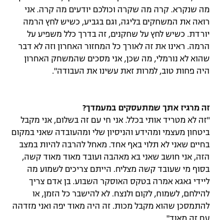
מה שנקרא. קרה מה שקרה וכולכם יודעים מה קרה. אני
רואה את המשחקים בליגה, וגם בגביע, כשיש לחץ הרמה
יורדת. כשיש לחץ על שחקנים, זה בדרך כלל משפיע על
הרמה. ראינו את זה לאורך כל המחזור האחרון וזה לא דבר
שהוא לא נורמלי, מה שכן, אני מסכים שהמשחק האחרון
היה פחות טוב, למרות זאת עשינו את העבודה".
זה מרגיז אתך שמתעסקים במעמדך?
"זה לא מטריד אותי בכלל. אני חי עם זה בשלום, אני מקבל
ביטחון מעצמי ומהידע והניסיון שלי ומהעובדה שאני במקום
בחיים שאני לא תלוי באף אחד. מאחל להרבה להיות במצב
הזה, אני חושב שאני בא מאהבה ועובד מאוד מאוד קשה,
בסוף מי שעובד קשה מצליח. הייתם צריכים לשמוע מה
ליידי גאגא אמרה בטקס האוסקר השבוע. בן אדם צריך
להילחם, לשמוח, לקום ולנצח. לא להישבר כל הזמן, או
להתמסכן שהוא מקבל מכות. זה היה מאוד יפה ואני מזדהה
עם זה מאוד".