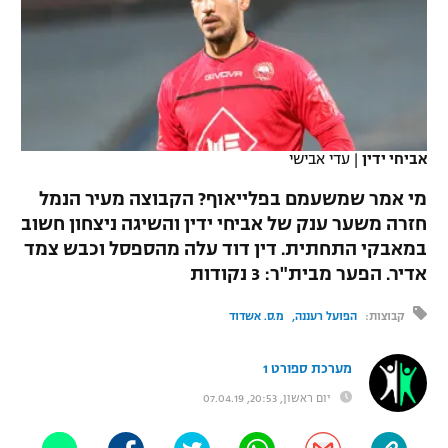
כדורסל נשים
נבחרת ישראל
יורוליג
ליגה ספרדית
טניס
VOD
מכבי תל אביב
מכבי חיפה
יורוקאפ
ליגה איטלקית
כדוריד
הפועל חולון
בית"ר ירושלים
רץ ברשת
ליגה צרפתית
כדורעף
אביחי ידין
|
עדי אבישי
הפועל ירושלים
מכבי תל אביב
ליגה הולנדית
מי אמר שמשעמם בפלייאוף? הקבוצה מעיר הנמל
שחייה
תוצאות
דני אבדיה
הפועל תל אביב
חזרה משער ענק של אביחי ידין והשיגה ניצחון חשוב
ליגה טורקית
במאבקי התחתית. דין דוד עלה מהספסל וכבש צמד
ג'ודו
הפועל חיפה
לוח שידורים
אדיר. הפער מבית"ר: 3 נקודות
ליגה סינית
אגרוף
הפועל באר שבע
קבוצות:
הפועל רעננה
מ.ס. אשדוד
ליגה ברזילאית
ברחבה
ספורט אולימפי
מכבי נתניה
מערכת ספורט 1
ליגות נוספות
UFC
יום ראשון, 20:53, 07.04.19
"מעל הליגה" – פודקאסט
בני יהודה
היאבקות WWE