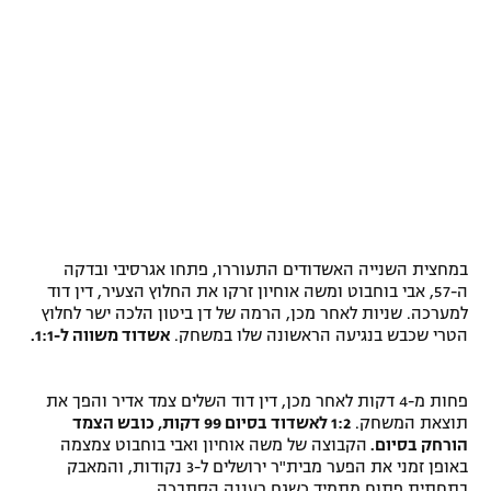
במחצית השנייה האשדודים התעוררו, פתחו אגרסיבי ובדקה
ה-57, אבי בוחבוט ומשה אוחיון זרקו את החלוץ הצעיר, דין דוד
למערכה. שניות לאחר מכן, הרמה של דן ביטון הלכה ישר לחלוץ
הטרי שכבש בנגיעה הראשונה שלו במשחק.
אשדוד משווה ל-1:1.
פחות מ-4 דקות לאחר מכן, דין דוד השלים צמד אדיר והפך את
תוצאת המשחק.
1:2 לאשדוד בסיום 99 דקות, כובש הצמד
הורחק בסיום.
הקבוצה של משה אוחיון ואבי בוחבוט צמצמה
באופן זמני את הפער מבית"ר ירושלים ל-3 נקודות, והמאבק
בתחתית פתוח מתמיד כשגם רעננה הסתבכה.