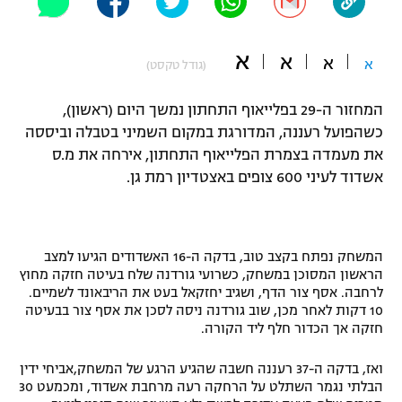
"מחצית בשכונה" – פודקאסט
אופניים
א
א
א
א
(גודל טקסט)
ספורט מוטורי
משתתפים וזוכים בפרסים
המחזור ה-29 בפלייאוף התחתון נמשך היום (ראשון),
כדורמים
כשהפועל רעננה, המדורגת במקום השמיני בטבלה וביססה
תקנון משתתפים וזוכים בפרסים
טניס
את מעמדה בצמרת הפלייאוף התחתון, אירחה את מ.ס
פוטבול אמריקאי NFL
אשדוד לעיני 600 צופים באצטדיון רמת גן.
תקנון עבור פעילות אלקטרה
גיימינג E-Sports
בייסבול MLB
תקנון עבור פעילות ספורט 1 – "מרלן"
ספורט אתגרי ואקסטרים
המשחק נפתח בקצב טוב, בדקה ה-16 האשדודים הגיעו למצב
תנאי שימוש
הראשון המסוכן במשחק, כשרועי גורדנה שלח בעיטה חזקה מחוץ
לרחבה. אסף צור הדף, ושגיב יחזקאל בעט את הריבאונד לשמיים.
אומנויות לחימה
10 דקות לאחר מכן, שוב גורדנה ניסה לסכן את אסף צור בבעיטה
מדיניות פרטיות
חזקה אך הכדור חלף ליד הקורה.
גיימינג E-Sports
ואז, בדקה ה-37 רעננה חשבה שהגיע הרגע של המשחק,אביחי ידין
תקנון פעילות ספורט 1
הבלתי נגמר השתלט על הרחקה רעה מרחבת אשדוד, ומכמעט 30