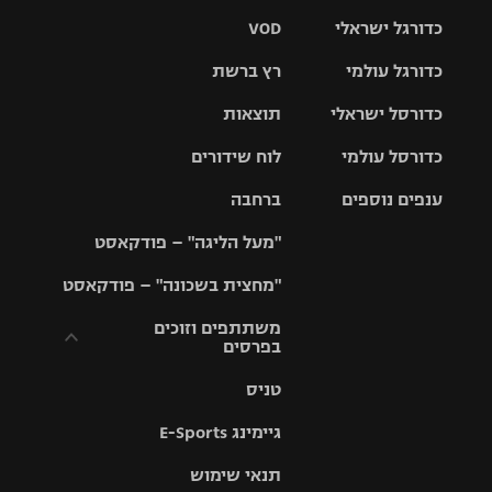
כדורגל ישראלי
VOD
כדורגל עולמי
רץ ברשת
ליגת העל
כדורסל ישראלי
תוצאות
ליגת
ליגה לאומית
האלופות
כדורסל עולמי
לוח שידורים
ליגת ווינר
סל
גביע הטוטו
ענפים נוספים
ברחבה
ליגה
NBA
אירופית
"מעל הליגה" – פודקאסט
ליגה לאומית
ליגיונרים
טניס
יורוליג
ליגה אנגלית
"מחצית בשכונה" – פודקאסט
כדורסל נשים
גביע המדינה
כדוריד
יורוקאפ
ליגה גרמנית
משתתפים וזוכים
בפרסים
מכבי תל
נבחרת
כדורעף
אביב
ישראל
ליגה
טניס
ספרדית
תקנון משתתפים
שחייה
הפועל חולון
מכבי חיפה
וזוכים בפרסים
גיימינג E-Sports
ליגה
איטלקית
ג'ודו
הפועל
בית"ר
תנאי שימוש
תקנון עבור פעילות