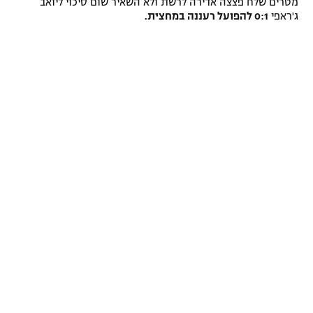
מטרים שלח פצצה אדירה לרשת ולא השאיר שום סיכוי ליואב
ג'ראפי
0:1 להפועל רעננה במחצית.
רשיון להקרנה פומבית לבית עסק
הצטרפות לחבילת הערוצים
לוח דרושים – ג'ובנט
תגיות
המגזין